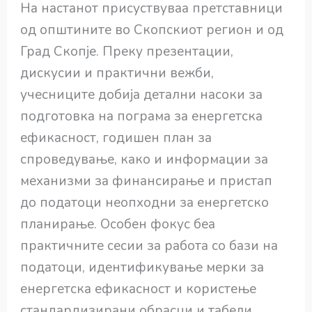
На настанот присуствуваа претставници
од општините во Скопскиот регион и од
Град Скопје. Преку презентации,
дискусии и практични вежби,
учесниците добија детални насоки за
подготовка на пограма за енергетска
ефикасност, годишен план за
спроведување, како и информации за
механизми за финансирање и пристап
до податоци неопходни за енергетско
планирање. Особен фокус беа
практичните сесии за работа со бази на
податоци, идентификување мерки за
енергетска ефикасност и користење
стандардизирани обрасци и табели