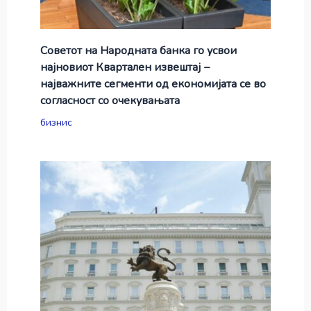
Советот на Народната банка го усвои
најновиот Квартален извештај −
најважните сегменти од економијата се во
согласност со очекувањата
бизнис