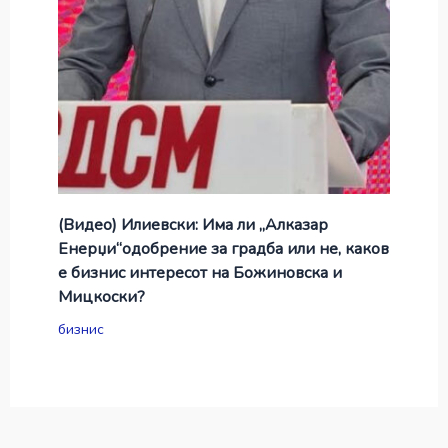
(Видео) Илиевски: Има ли „Алказар
Енерџи“одобрение за градба или не, каков
е бизнис интересот на Божиновска и
Мицкоски?
бизнис