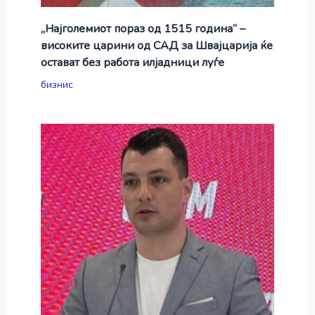
„Најголемиот пораз од 1515 година“ –
високите царини од САД за Швајцарија ќе
остават без работа илјадници луѓе
бизнис