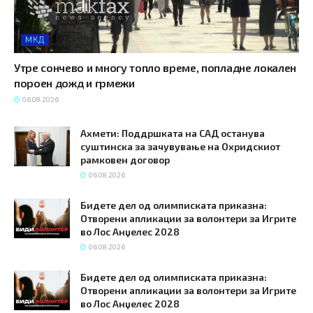
МКД
Утре сончево и многу топло време, попладне локален
пороен дожд и грмежи
06.08.2026
Ахмети: Поддршката на САД останува
суштинска за зачувување на Охридскиот
рамковен договор
06.08.2026
Бидете дел од олимписката приказна:
Отворени апликации за волонтери за Игрите
во Лос Анџелес 2028
06.08.2026
Бидете дел од олимписката приказна:
Отворени апликации за волонтери за Игрите
во Лос Анџелес 2028