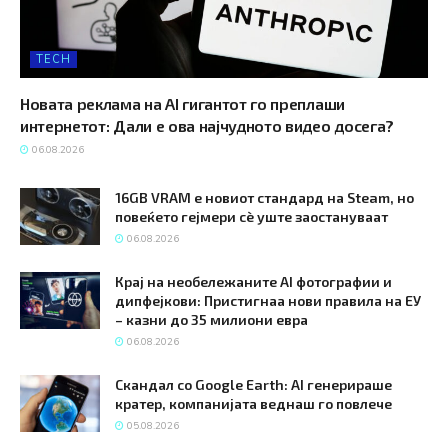
TECH
Новата реклама на AI гигантот го преплаши
интернетот: Дали е ова најчудното видео досега?
06.08.2026
16GB VRAM е новиот стандард на Steam, но
повеќето гејмери ​​сè уште заостануваат
06.08.2026
Крај на необележаните AI фотографии и
дипфејкови: Пристигнаа нови правила на ЕУ
– казни до 35 милиони евра
06.08.2026
Скандал со Google Earth: AI генерираше
кратер, компанијата веднаш го повлече
05.08.2026