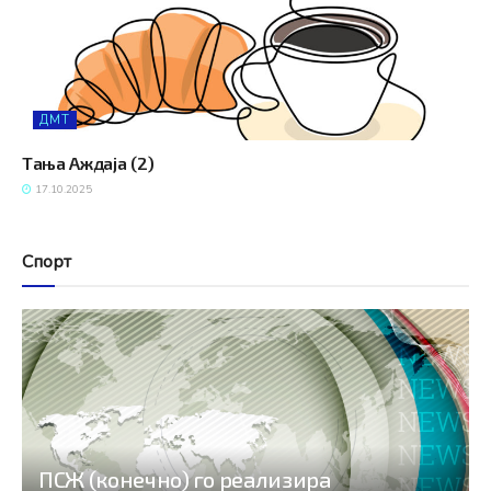
ДМТ
Тања Аждаја (2)
17.10.2025
Спорт
ПСЖ (конечно) го реализира