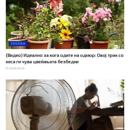
ЗАБАВА
(Видео) Идеално за кога одите на одмор: Овој трик со
кеса ги чува цвеќињата безбедни
06.08.2026