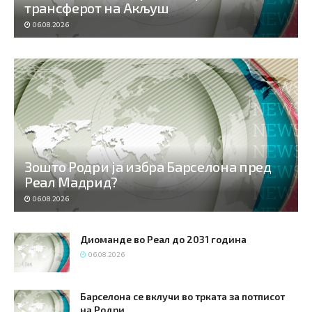
трансферот на Акљуш
06.08.2026
Зошто Родри ја избра Барселона пред
Реал Мадрид?
06.08.2026
Диоманде во Реал до 2031 година
06.08.2026
Барселона се вклучи во трката за потписот
на Родри