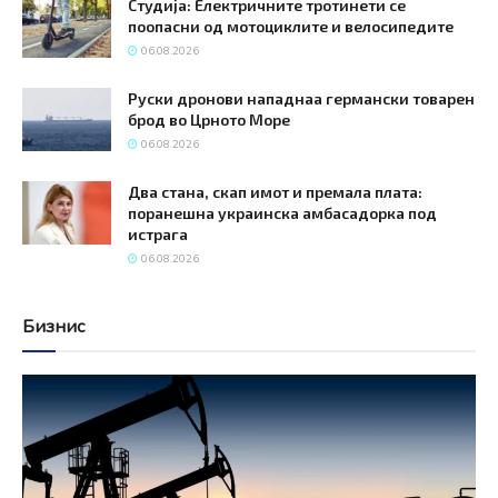
Студија: Електричните тротинети се
поопасни од мотоциклите и велосипедите
06.08.2026
Руски дронови нападнаа германски товарен
брод во Црното Море
06.08.2026
Два стана, скап имот и премала плата:
поранешна украинска амбасадорка под
истрага
06.08.2026
Бизнис