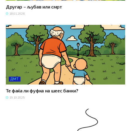
Другар – љубав или смрт
18.01.2026
ДМТ
Те фаќа ли фуфка на шеес банки?
19.10.2025