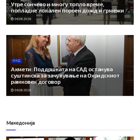
Утре сончево и многу топло време,
попладне локален пороен дожд и грмежи
06.08.2026
МКД
Ахмети: Поддршката на САД останува
суштинска за зачувување на Охридскиот
рамковен договор
06.08.2026
Македонија