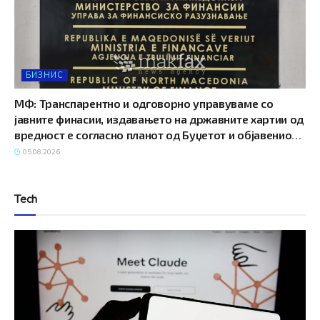
БИЗНИС
МФ: Транспарентно и одговорно управуваме со
јавните финасии, издавањето на државните хартии од
вредност е согласно планот од Буџетот и објавениот
Календар за емисии на ДХВ
05.08.2026
Tech