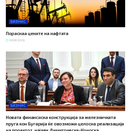
БИЗНИС
Пораснаа цените на нафтата
06.08.2026
БИЗНИС
Новата финансиска конструкција за железничката
пруга кон Бугарија ќе овозможи целосна реализација
на проектот, најави Димитриеска-Кочоска