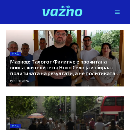
Skip
to
content
МКД
Марков: Талогот Филипче е прочитана
книга, жителите на Ново Село ја избираат
политиката на резултати, а не политиката
на тензии
06.08.2026
МКД