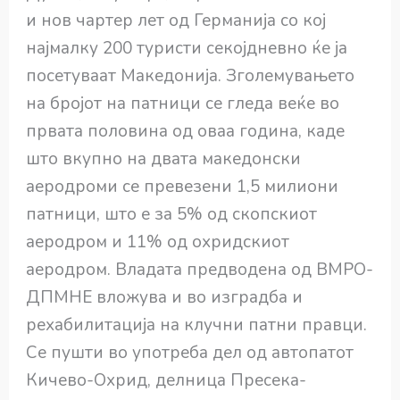
и нов чартер лет од Германија со кој
најмалку 200 туристи секојдневно ќе ја
посетуваат Македонија. Зголемувањето
на бројот на патници се гледа веќе во
првата половина од оваа година, каде
што вкупно на двата македонски
аеродроми се превезени 1,5 милиони
патници, што е за 5% од скопскиот
аеродром и 11% од охридскиот
аеродром. Владата предводена од ВМРО-
ДПМНЕ вложува и во изградба и
рехабилитација на клучни патни правци.
Се пушти во употреба дел од автопатот
Кичево-Охрид, делница Пресека-