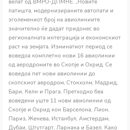
велат од ВМРО-ДПМНЕ. „Новите
патишта, модернизираните автопати и
зголемениот број на авиолиниите
значително ќе дадат придонес во
регионалната интеграција и економскиот
раст на земјата. Изминатиот период се
воведоа комплетно нови 16 авиолинии
од аеродромите во Скопје и Охрид. Се
воведоа пет нови авиолинии до
скопскиот аеродром, Стокхолм, Мадрид,
Бари, Келн и Прага. Претходно беа
воведени уште 11 нови авиолинии од
Скопје и Охрид кон Барселона, Лион,
Париз, Женева, Истанбул, Амстердам,
Дубаи, Штутгарт, Ларнака и Базел. Како