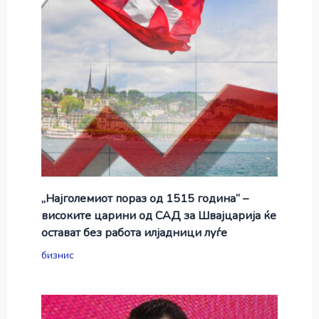
„Најголемиот пораз од 1515 година“ –
високите царини од САД за Швајцарија ќе
остават без работа илјадници луѓе
бизнис