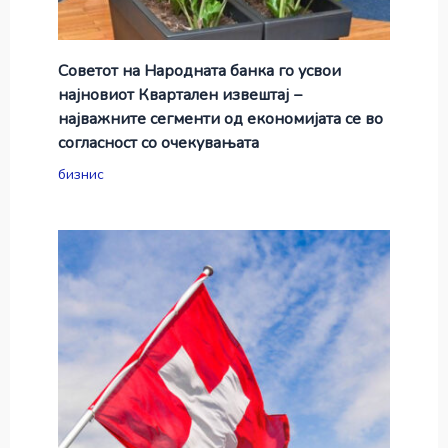
Советот на Народната банка го усвои
најновиот Квартален извештај −
најважните сегменти од економијата се во
согласност со очекувањата
бизнис