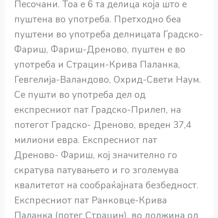
Песочани. Тоа е 6 та делица која што е
пуштена во употреба. Претходно беа
пуштени во употреба делницата Градско-
Фариш, Фариш-Дреново, пуштен е во
употреба и Страцин-Крива Паланка,
Гевгелија-Валандово, Охрид-Свети Наум.
Се пушти во употреба дел од
експресниот пат Градско-Прилеп, на
потегот Градско- Дреново, вреден 37,4
милиони евра. Експресниот пат
Дреново- Фариш, кој значително го
скратува патувањето и го зголемува
квалитетот на сообраќајната безбедност.
Експресниот пат Ранковце-Крива
Паланка (потег Страцин), во должина од