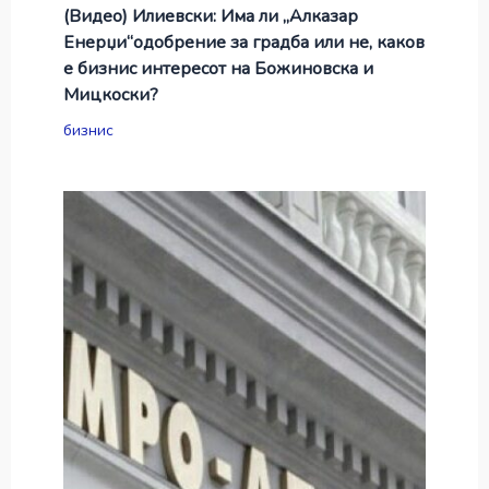
(Видео) Илиевски: Има ли „Алказар
Енерџи“одобрение за градба или не, каков
е бизнис интересот на Божиновска и
Мицкоски?
бизнис