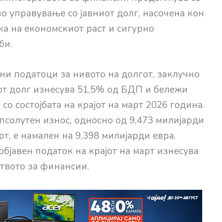
о управување со јавниот долг, насочена кон
а на економскиот раст и сигурно
би.
ни податоци за нивото на долгот, заклучно
от долг изнесува 51,5% од БДП и бележи
со состојбата на крајот на март 2026 година.
псолутен износ, односно од 9,473 милијарди
т, е намален на 9,398 милијарди евра.
објавен податок на крајот на март изнесува
твото за финансии.