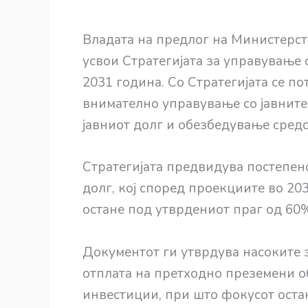
Владата на предлог на Министерств
усвои Стратегијата за управување 
2031 година. Со Стратегијата се п
внимателно управување со јавнит
јавниот долг и обезбедување средс
Стратегијата предвидува постепен
долг, кој според проекциите во 20
остане под утврдениот праг од 60
Документот ги утврдува насоките 
отплата на претходно преземени о
инвестиции, при што фокусот оста