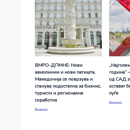
ВМРО-ДПМНЕ: Нови
„Најголе
авиолинии и нови патишта,
година“ 
Македонија се поврзува и
од САД з
станува подостапна за бизнис,
остават 
туристи и регионална
луѓе
соработка
бизнис
бизнис