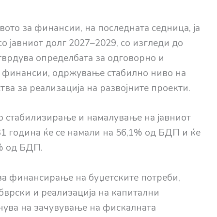
ото за финансии, на последната седница, ја
со јавниот долг 2027–2029, со изгледи до
отврдува определбата за одговорно и
е финансии, одржување стабилно ниво на
тва за реализација на развојните проекти.
о стабилизирање и намалување на јавниот
31 година ќе се намали на 56,1% од БДП и ќе
% од БДП.
за финансирање на буџетските потреби,
бврски и реализација на капитални
нува на зачувување на фискалната