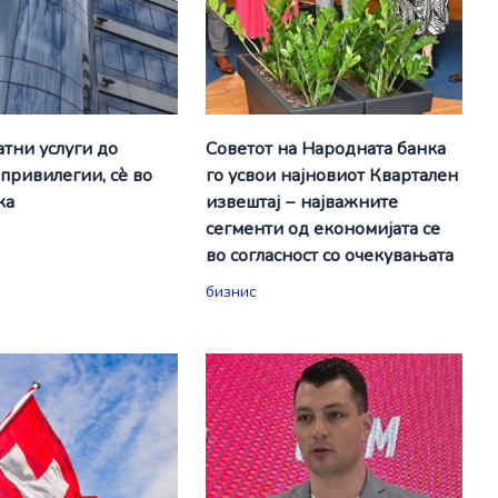
атни услуги до
Советот на Народната банка
привилегии, сè во
го усвои најновиот Квартален
ка
извештај − најважните
сегменти од економијата се
во согласност со очекувањата
бизнис