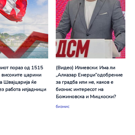
миот пораз од 1515
(Видео) Илиевски: Има ли
– високите царини
„Алказар Енерџи“одобрение
а Швајцарија ќе
за градба или не, каков е
без работа илјадници
бизнис интересот на
Божиновска и Мицкоски?
бизнис