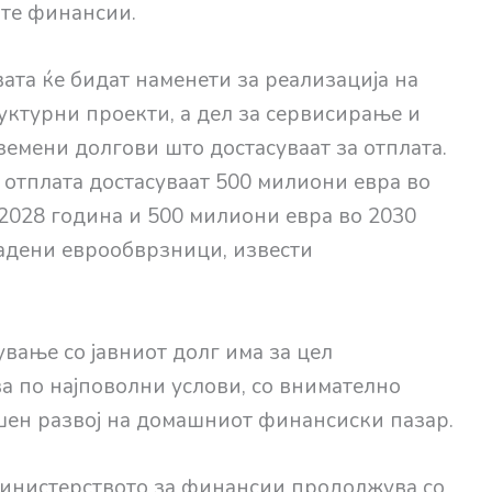
ите финансии.
ата ќе бидат наменети за реализација на
ктурни проекти, а дел за сервисирање и
мени долгови што достасуваат за отплата.
а отплата достасуваат 500 милиони евра во
 2028 година и 500 милиони евра во 2030
адени еврообврзници, извести
вање со јавниот долг има за цел
 по најповолни услови, со внимателно
шен развој на домашниот финансиски пазар.
 Министерството за финансии продолжува со