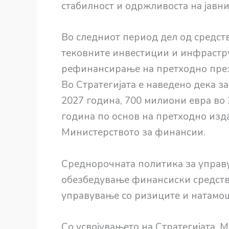
стабилност и одржливоста на јавн
Во следниот период дел од средств
тековните инвестиции и инфрастру
рефинансирање на претходно презе
Во Стратегијата е наведено дека з
2027 година, 700 милиони евра во
година по основ на претходно изд
Министерството за финансии.
Среднорочната политика за управу
обезбедување финансиски средства
управување со ризиците и натамо
Со усвојувањето на Стратегијата,