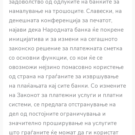
задоволство од одлуките на банките за
намалување на трошоците. Славески, на
денешната конференција за печатот,
најави дека Народната банка ќе покрене
иницијатива и за измени на сегашното
законско решение за платежната сметка
со основни функции, со кои ќе се
овозможи нејзино помасовно користење
од страна на граѓаните за извршување
на плаќањата кај сите банки. Со измените
на Законот за платежни услуги и платни
системи, се предлага отстранување на
дел од постојните ограничувања и
значително проширување на услугите
што граѓаните ќе можат да ги користат