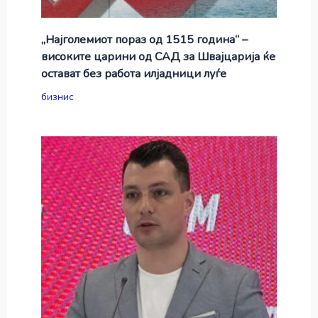
„Најголемиот пораз од 1515 година“ –
високите царини од САД за Швајцарија ќе
остават без работа илјадници луѓе
бизнис