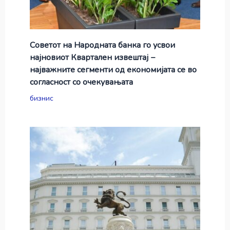
Советот на Народната банка го усвои
најновиот Квартален извештај −
најважните сегменти од економијата се во
согласност со очекувањата
бизнис