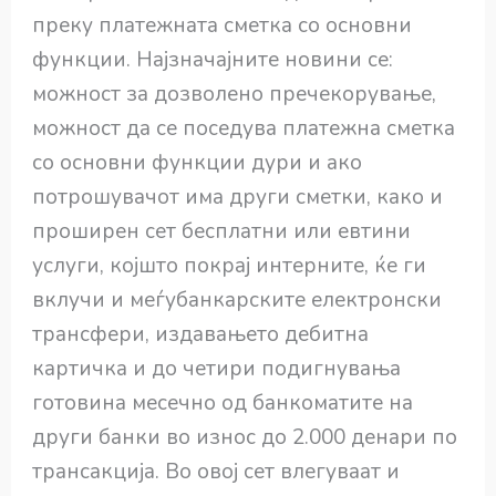
преку платежната сметка со основни
функции. Најзначајните новини се:
можност за дозволено пречекорување,
можност да се поседува платежна сметка
со основни функции дури и ако
потрошувачот има други сметки, како и
проширен сет бесплатни или евтини
услуги, којшто покрај интерните, ќе ги
вклучи и меѓубанкарските електронски
трансфери, издавањето дебитна
картичка и до четири подигнувања
готовина месечно од банкоматите на
други банки во износ до 2.000 денари по
трансакција. Во овој сет влегуваат и