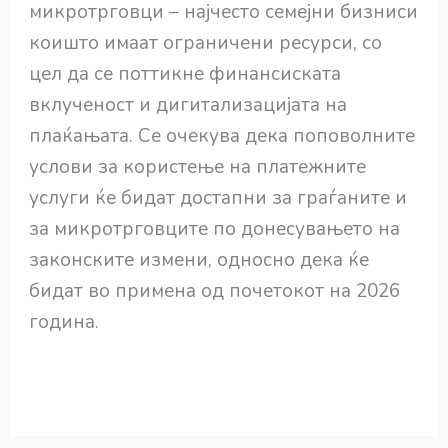
микротрговци – најчесто семејни бизниси
коишто имаат ограничени ресурси, со
цел да се поттикне финансиската
вклученост и дигитализацијата на
плаќањата. Се очекува дека поповолните
услови за користење на платежните
услуги ќе бидат достапни за граѓаните и
за микротрговците по донесувањето на
законските измени, односно дека ќе
бидат во примена од почетокот на 2026
година.