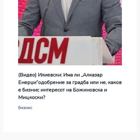
(Видео) Илиевски: Има ли „Алказар
Енерџи“одобрение за градба или не, каков
е бизнис интересот на Божиновска и
Мицкоски?
бизнис