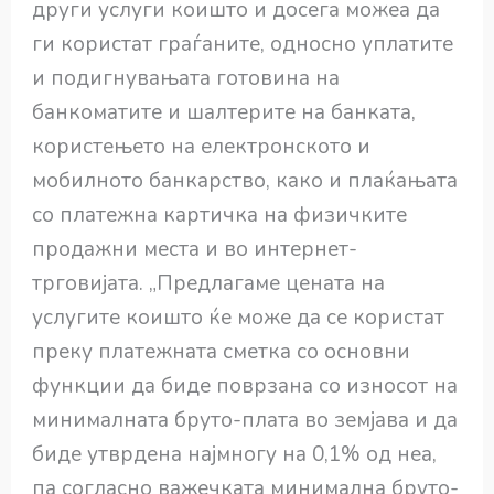
други услуги коишто и досега можеа да
ги користат граѓаните, односно уплатите
и подигнувањата готовина на
банкоматите и шалтерите на банката,
користењето на електронското и
мобилното банкарство, како и плаќањата
со платежна картичка на физичките
продажни места и во интернет-
трговијата. „Предлагаме цената на
услугите коишто ќе може да се користат
преку платежната сметка со основни
функции да биде поврзана со износот на
минималната бруто-плата во земјава и да
биде утврдена најмногу на 0,1% од неа,
па согласно важечката минимална бруто-