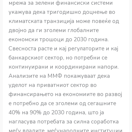
мрежа за зелени финансиски системи
укажува дека тригодишно доцнење во
климатската транзиција може повеќе од
двојно да ги зголеми глобалните
економски трошоци до 2030 година.
Свесноста расте и кај регулаторите и кај
банкарскиот сектор, но потребни се
континуирани и координирани напори.
Анализите на ММФ покажуваат дека
уделот на приватниот сектор во
финансирањето на економиите во развој
е потребно да се зголеми од сегашните
40% на 90% до 2030 година, што ја
нагласува потребата за силна соработка
меѓу владите, меѓународните институции