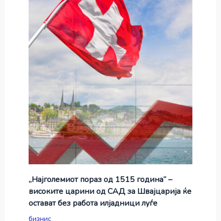
„Најголемиот пораз од 1515 година“ –
високите царини од САД за Швајцарија ќе
остават без работа илјадници луѓе
бизнис