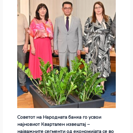
Советот на Народната банка го усвои
најновиот Квартален извештај −
најважните сегменти од економијата се во