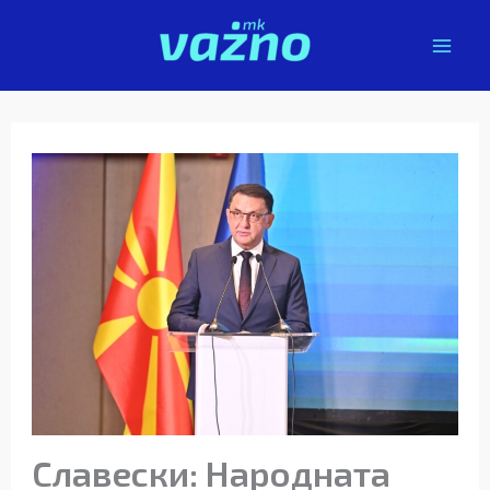
Skip
to
content
Славески: Народната