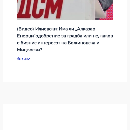
(Видео) Илиевски: Има ли „Алказар
Енерџи“одобрение за градба или не, каков
е бизнис интересот на Божиновска и
Мицкоски?
бизнис