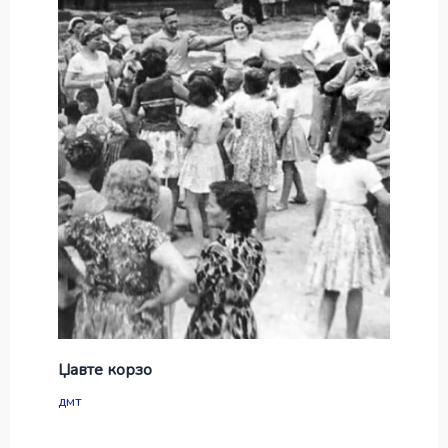
Џавте корзо
дмт