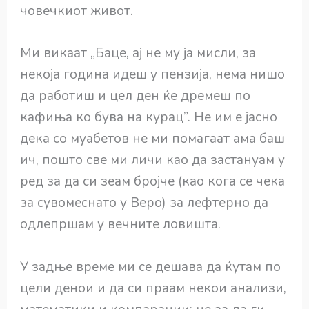
човечкиот живот.
Ми викаат „Баце, ај не му ја мисли, за
некоја година идеш у пензија, нема нишо
да работиш и цел ден ќе дремеш по
кафиња ко бува на курац”. Не им е јасно
дека со муабетов не ми помагаат ама баш
ич, пошто све ми личи као да застануам у
ред за да си зеам бројче (као кога се чека
за сувомеснато у Веро) за лефтерно да
одлепршам у вечните ловишта.
У задње време ми се дешава да ќутам по
цели денои и да си праам некои анализи,