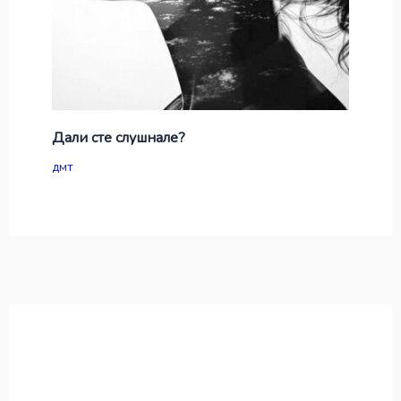
Дали сте слушнале?
дмт