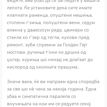
видите, ама убао да се загледате у вашата
лепота. Ќе установите дека сите имате
клапнати раменца, опуштени мешиња,
стопени г’зиња, попуштени вени, седум
влакна у дваесосум реда, цвикери со
стакла ко г’зер од тегла, кукови пред
ремонт, зуби спремни за Голден Гејт
мостови, ручиња т’нки ко дршка од
џогер, куриња шо никад не доаѓаат до
кислород од околната прашума…
Значи вака, ќе ви напраам една споредба
за све шо нѐ чека за некоја година. Една
убаа и симпатична паралела со
внучињата на кои им се редуете секој