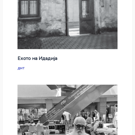
Ехото на Идадија
дмт