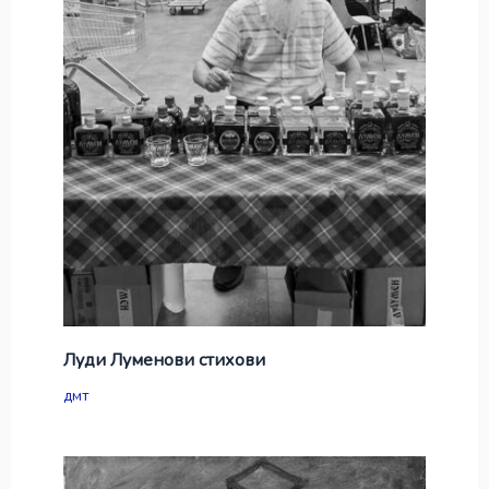
Луди Луменови стихови
дмт