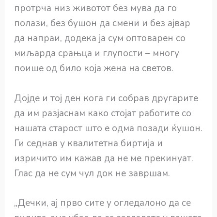
протрча низ животот без мува да го
полази, без бушон да смени и без ајвар
да напраи, додека ја сум оптоварен со
миљарда срањца и глупости – многу
поише од било која жена на светов.
Дојде и тој ден кога ги собрав другарите
да им разјаснам како стојат работите со
нашата старост што е одма позади ќушон.
Ги седнав у квалитетна биртија и
изричито им кажав да не ме прекинуат.
Глас да не сум чул док не завршам.
„Дечки, ај прво сите у огледалоно да се