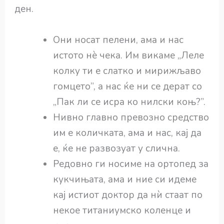
ден.
Они носат пелени, ама и нас
истото нѐ чека. Им викаме „Леле
колку ти е слатко и мирижљаво
гомцето”, а нас ќе ни се дерат со
„Пак ли се исра ко нилски коњ?”.
Нивно главно превозно средство
им е количката, ама и нас, кај да
е, ќе не развозуат у слична.
Редовно ги носиме на ортопед за
кукчињата, ама и ние си идеме
кај истиот доктор да нѝ стаат по
некое титаниумско коленце и