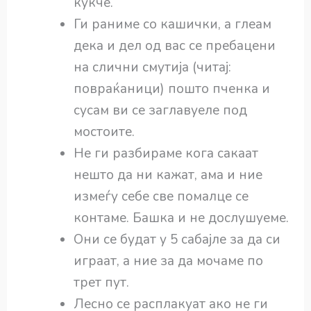
кукче.
Ги раниме со кашички, а глеам
дека и дел од вас се пребацени
на слични смутија (читај:
повраќаници) пошто пченка и
сусам ви се заглавуеле под
мостоите.
Не ги разбираме кога сакаат
нешто да ни кажат, ама и ние
измеѓу себе све помалце се
контаме. Башка и не дослушуеме.
Они се будат у 5 сабајле за да си
играат, а ние за да мочаме по
трет пут.
Лесно се расплакуат ако не ги