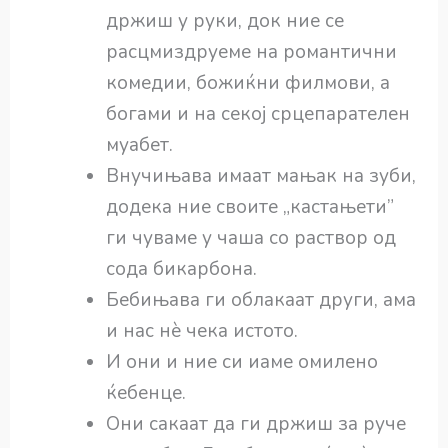
држиш у руки, док ние се
расцмиздруеме на романтични
комедии, божиќни филмови, а
богами и на секој срцепарателен
муабет.
Внучињава имаат мањак на зуби,
додека ние своите „кастањети”
ги чуваме у чаша со раствор од
сода бикарбона.
Бебињава ги облакаат други, ама
и нас нѐ чека истото.
И они и ние си иаме омилено
ќебенце.
Они сакаат да ги држиш за руче