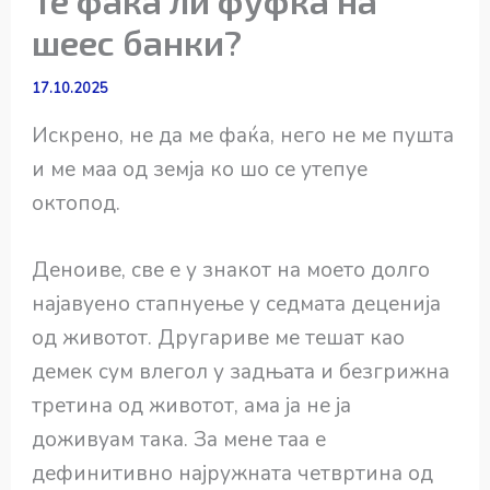
шеес банки?
17.10.2025
Искрено, не да ме фаќа, него не ме пушта
и ме маа од земја ко шо се утепуе
октопод.
Деноиве, све е у знакот на моето долго
најавуено стапнуење у седмата деценија
од животот. Другариве ме тешат као
демек сум влегол у задњата и безгрижна
третина од животот, ама ја не ја
доживуам така. За мене таа е
дефинитивно најружната четвртина од