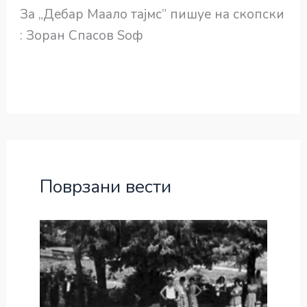
За „Дебар Маало тајмс” пишуе на скопски
: Зоран Спасов Sоф
Поврзани вести