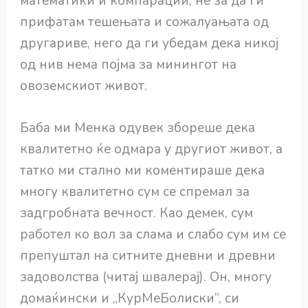
математики и компарации; не за да ги
прифатам тешењата и сожалуањата од
другариве, него да ги убедам дека никој
од нив нема појма за минингот на
овоземскиот живот.
Баба ми Менка одувек збореше дека
квалитетно ќе одмара у другиот живот, а
татко ми стално ми коментираше дека
многу квалитетно сум се спремал за
задгробната вечност. Као демек, сум
работел ко вол за слама и слабо сум им се
препуштал на ситните дневни и древни
задоволства (читај швалерај). Он, многу
домаќински и „КурМеБолиски”, си