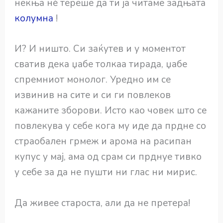
некња нѐ тереше да ти ја читаме задњата
колумна
!
И? И ништо. Си заќутев и у моментот
сватив дека џабе толкаа тирада, џабе
спремниот монолог. Уредно им се
извинив на сите и си ги повлеков
кажаните зборови. Исто као човек што се
повлекува у себе кога му иде да прдне со
страобален грмеж и арома на расипан
купус у мај, ама од срам си прднуе тивко
у себе за да не пушти ни глас ни мирис.
Да живее староста, али да не претера!