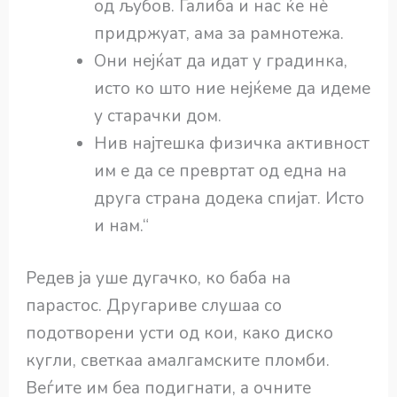
од љубов. Галиба и нас ќе нѐ
придржуат, ама за рамнотежа.
Они нејќат да идат у градинка,
исто ко што ние нејќеме да идеме
у старачки дом.
Нив најтешка физичка активност
им е да се превртат од една на
друга страна додека спијат. Исто
и нам.“
Редев ја уше дугачко, ко баба на
парастос. Другариве слушаа со
подотворени усти од кои, како диско
кугли, светкаа амалгамските пломби.
Веѓите им беа подигнати, а очните