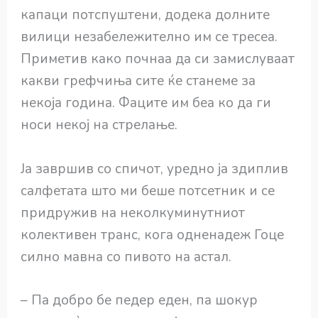
капаци потспуштени, додека долните
вилици незабележително им се тресеа.
Приметив како почнаа да си замислуваат
какви грефчиња сите ќе станеме за
некоја година. Фаците им беа ко да ги
носи некој на стрелање.
Ја завршив со спичот, уредно ја здиплив
салфетата што ми беше потсетник и се
придружив на неколкуминутниот
колективен транс, кога одненадеж Гоце
силно мавна со пивото на астал.
– Па добро бе педер еден, па шокур