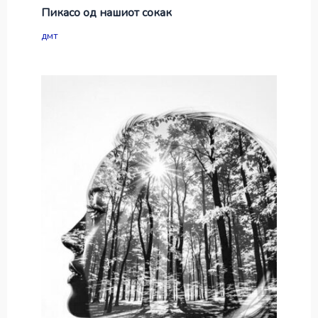
Пикасо од нашиот сокак
дмт