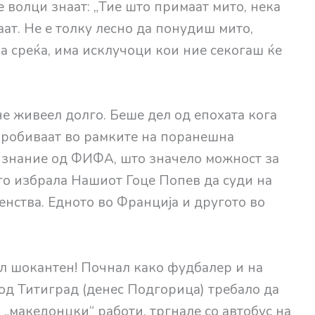
те волци знаат: „Тие што примаат мито, нека
ваат. Не е толку лесно да понудиш мито,
За среќа, има исклучоци кои ние секогаш ќе
не живеел долго. Беше дел од епохата кога
пробиваат во рамките на поранешна
ризнание од ФИФА, што значело можност за
о избрала Нашиот Гоце Попев да суди на
нства. Едното во Франција и другото во
ил шокантен! Почнал како фудбалер и на
од Титиград (денес Подгорица) требало да
 „македонцки“ работи, тргнале со автобус на