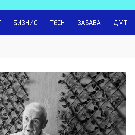
Т
БИЗНИС
TECH
ЗАБАВА
ДМТ