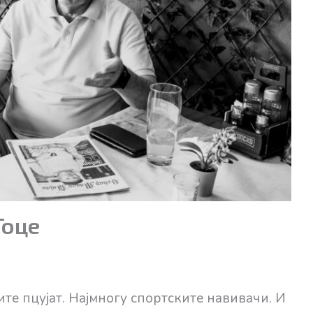
Гоце
сите пцујат. Најмногу спортските навивачи. И