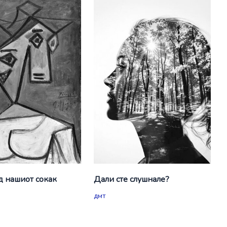
д нашиот сокак
Дали сте слушнале?
дмт