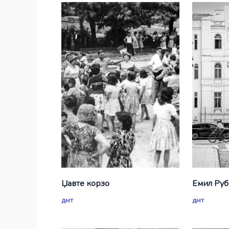
Џавте корзо
Емил Руб
дмт
дмт