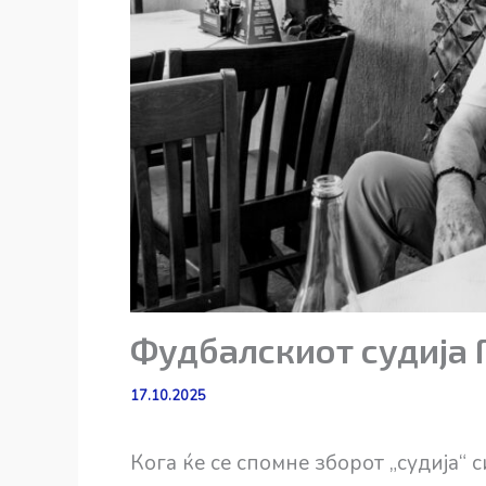
Фудбалскиот судија 
17.10.2025
Кога ќе се спомне зборот „судија“ 