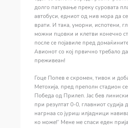
долго патување преку суровата пла
автобуси, едниот од нив мора да се
врати. И така, уморни, испотени, г
можни пцовки и клетви конечно сти
после се појавиле пред домаќините,
Авионот со кој првично требало да
преживеан!
Гоце Попев е скромен, тивок и доб
Метохија, пред преполн стадион с
Победа од Прилеп. Јас бев линиски
при резултат 0-0, главниот судија
нагрнаа со јуриш илјадници навивач
ко може!“ Мене ме спаси еден прија