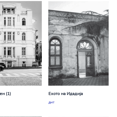
ен (1)
Ехото на Идадија
дмт