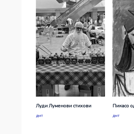
Луди Луменови стихови
Пикасо о
дмт
дмт