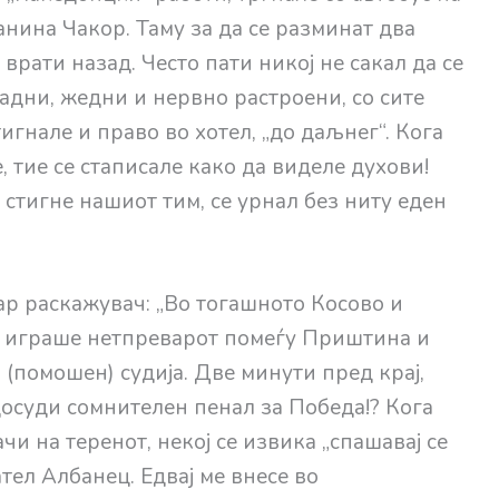
нина Чакор. Таму за да се разминат два
 врати назад. Често пати никој не сакал да се
ладни, жедни и нервно растроени, со сите
гнале и право во хотел, „до даљнег“. Кога
 тие се стаписале како да виделе духови!
 стигне нашиот тим, се урнал без ниту еден
ар раскажувач: „Во тогашното Косово и
е играше нетпреварот помеѓу Приштина и
 (помошен) судија. Две минути пред крај,
 досуди сомнителен пенал за Победа!? Кога
и на теренот, некој се извика „спашавај се
тел Албанец. Едвај ме внесе во