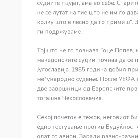
судиите пцујат, ама во себе. Стари
не се лутат на тие што не им го да
колку што е лесно да го примиш“. 
ги подржуваме.
Тој што не го познава Гоце Попев, 
македонските судии почнаа да се 
Југославија. 1985 година добил п
меѓународно судење. После УЕФА г
две завршници од Европските прве
тогашна Чехословачка.
Секој почеток е тежок, неговиот б
едно гостување против Будуќност 
одат со авион. Заради разно-разни