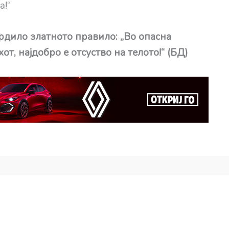
а!“
тврдило златното правило: „Во опасна
от, најдобро е отсуство на телото!“ (БД)