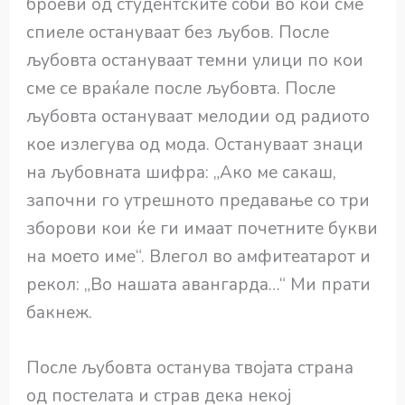
броеви од студентските соби во кои сме
спиеле остануваат без љубов. После
љубовта остануваат темни улици по кои
сме се враќале после љубовта. После
љубовта остануваат мелодии од радиото
кое излегува од мода. Остануваат знаци
на љубовната шифра: „Ако ме сакаш,
започни го утрешното предавање со три
зборови кои ќе ги имаат почетните букви
на моето име“. Влегол во амфитеатарот и
рекол: „Во нашата авангарда…“ Ми прати
бакнеж.
После љубовта останува твојата страна
од постелата и страв дека некој