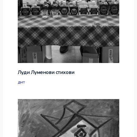
Луди Луменови стихови
дмт