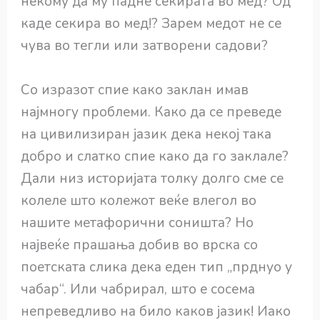
некому да му падне секирата во мед? Од
каде секира во мед!? Зарем медот не се
чува во тегли или затворени садови?
Со изразот спие како заклан имав
најмногу проблеми. Како да се преведе
на цивилизиран јазик дека некој така
добро и слатко спие како да го заклале?
Дали низ историјата толку долго сме се
колеле што колежот веќе влегол во
нашите метафорични соништа? Но
највеќе прашања добив во врска со
поетската слика дека еден тип „прднуо у
чабар“. Или чабрирал, што е сосема
непреведливо на било каков јазик! Иако