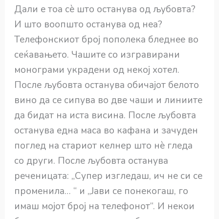
Дали е тоа сѐ што останува од љубовта?
И што воопшто останува од неа?
Телефонскиот број пополека бледнее во
сеќавањето. Чашите со изгравирани
монограми украдени од некој хотел.
После љубовта останува обичајот белото
вино да се сипува во две чаши и линиите
да бидат на иста висина. После љубовта
останува една маса во кафана и зачуден
поглед на стариот келнер што нѐ гледа
со други. После љубовта останува
реченицата: „Супер изгледаш, ич не си се
променила… “ и „Јави се понекогаш, го
имаш мојот број на телефонот“. И некои