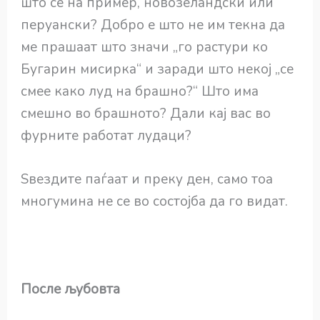
што се на пример, новозеландски или
перуански? Добро е што не им текна да
ме прашаат што значи „го растури ко
Бугарин мисирка“ и заради што некој „се
смее како луд на брашно?“ Што има
смешно во брашното? Дали кај вас во
фурните работат лудаци?
Ѕвездите паѓаат и преку ден, само тоа
многумина не се во состојба да го видат.
После љубовта