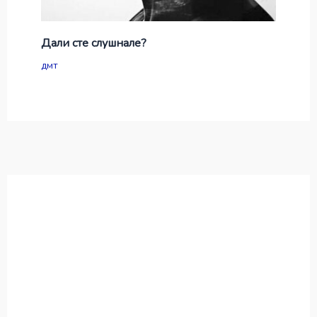
Дали сте слушнале?
дмт