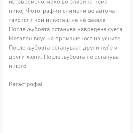
истовремено, иако во близина нема
никој. Фотографии снимени во автомат,
таксисти кои никогаш не нѐ сакале.
После љубовта останува навредена суета.
Метален вкус на промашеност на усните.
После љубовта остануваат други луѓе и
други жени. После љубовта не останува
ништо.
Катастрофа!