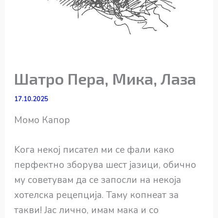
Шатро Пера, Мика, Лаза
17.10.2025
Момо Капор
Kога некој писател ми се фали како
перфектно зборува шест јазици, обично
му советувам да се запосли на некоја
хотелска рецепција. Таму копнеат за
такви! Јас лично, имам мака и со