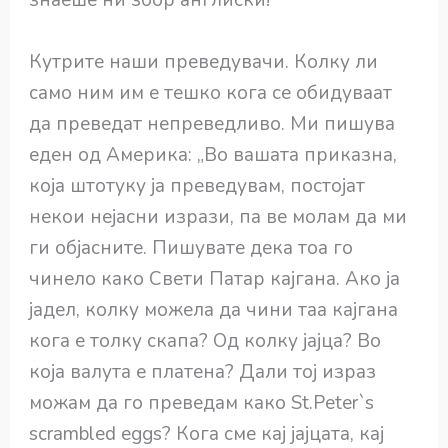
знаеше ни збор англиски!“
Кутрите наши преведувачи. Колку ли
само ним им е тешко кога се обидуваат
да преведат непреведливо. Ми пишува
еден од Америка: „Во вашата приказна,
која штотуку ја преведувам, постојат
некои нејасни изрази, па ве молам да ми
ги објасните. Пишувате дека тоа го
чинело како Свети Патар кајгана. Ако ја
јадел, колку можела да чини таа кајгана
кога е толку скапа? Од колку јајца? Во
која валута е платена? Дали тој израз
можам да го преведам како St.Peter`s
scrambled eggs? Кога сме кај јајцата, кај