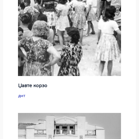
Џавте корзо
дмт