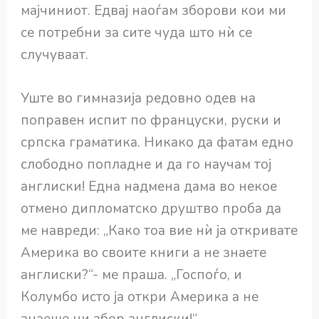
мајчиниот. Едвај наоѓам зборови кои ми
се потребни за сите чуда што нѝ се
случуваат.
Уште во гимназија редовно одев на
поправен испит по француски, руски и
српска граматика. Никако да фатам едно
слободно попладне и да го научам тој
англиски! Една надмена дама во некое
отмено дипломатско друштво проба да
ме навреди: „Како тоа вие нѝ ја откривате
Америка во своите книги а не знаете
англиски?“- ме праша. „Госпоѓо, и
Колумбо исто ја откри Америка а не