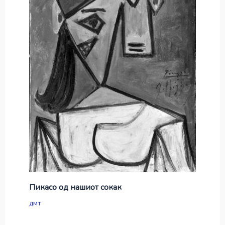
Пикасо од нашиот сокак
дмт