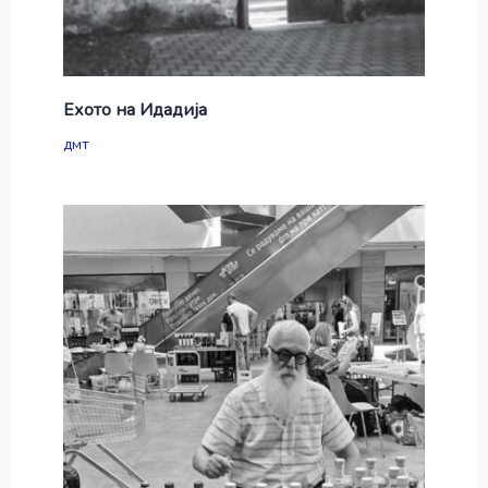
Ехото на Идадија
дмт