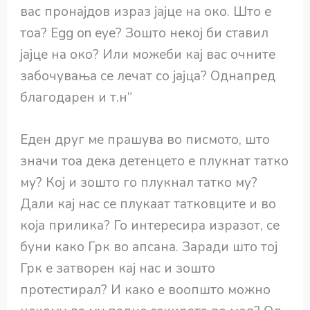
вас пронајдов израз јајце на око. Што е
тоа? Egg on eye? Зошто некој би ставил
јајце на око? Или можеби кај вас очните
забочувања се лечат со јајца? Однапред
благодарен и т.н“
Еден друг ме прашува во писмото, што
значи тоа дека детенцето е плукнат татко
му? Кој и зошто го плукнал татко му?
Дали кај нас се плукаат татковците и во
која прилика? Го интересира изразот, се
буни како Грк во апсана. Заради што тој
Грк е затворен кај нас и зошто
протестирал? И како е воопшто можно