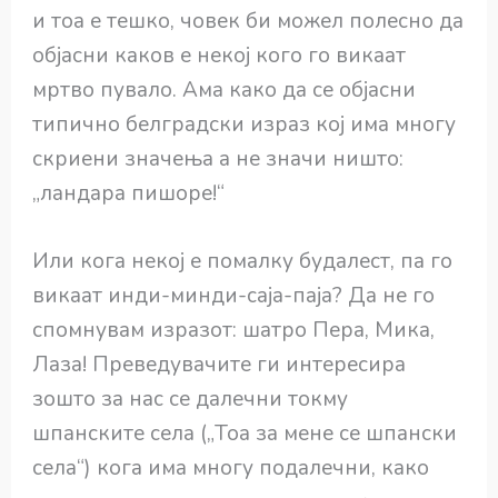
и тоа е тешко, човек би можел полесно да
објасни каков е некој кого го викаат
мртво пувало. Ама како да се објасни
типично белградски израз кој има многу
скриени значења а не значи ништо:
„ландара пишоре!“
Или кога некој е помалку будалест, па го
викаат инди-минди-саја-паја? Да не го
спомнувам изразот: шатро Пера, Мика,
Лаза! Преведувачите ги интересира
зошто за нас се далечни токму
шпанските села („Тоа за мене се шпански
села“) кога има многу подалечни, како