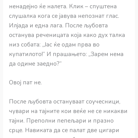
ненадејно ќе налета. Клик – спуштена
слушалка кога се јавува непознат глас.
Илјада и една лага. После љубовта
останува реченицата која како дух талка
низ собата: „Јас ќе одам прва во
купатилото!“ И прашањето: „Зарем нема
да одиме заедно?“
Овој пат не.
После љубовта остануваат соучесници,
чувари на тајните кои веќе не се никакви
тајни. Преполни пепељари и празно
срце. Навиката да се палат две цигари