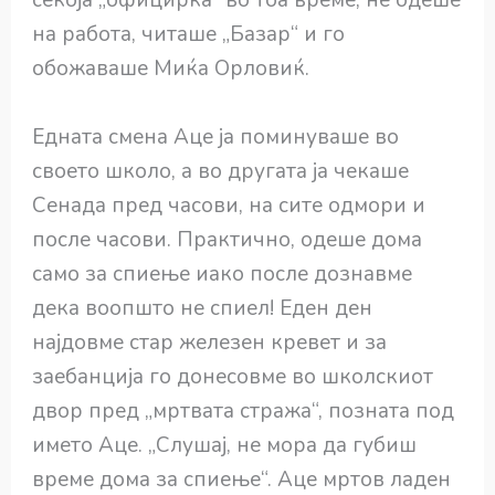
секоја „официрка“ во тоа време, не одеше
на работа, читаше „Базар“ и го
обожаваше Миќа Орловиќ.
Едната смена Аце ја поминуваше во
своето школо, а во другата ја чекаше
Сенада пред часови, на сите одмори и
после часови. Практично, одеше дома
само за спиење иако после дознавме
дека воопшто не спиел! Еден ден
најдовме стар железен кревет и за
заебанција го донесовме во школскиот
двор пред „мртвата стража“, позната под
името Аце. „Слушај, не мора да губиш
време дома за спиење“. Аце мртов ладен