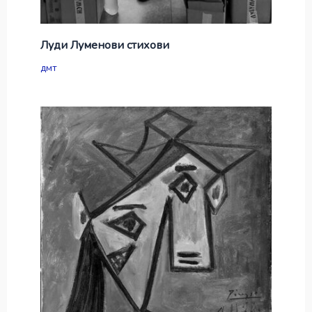
Луди Луменови стихови
дмт