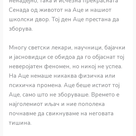
ненадејно, така и исчезна прекрасната
Сенада од животот на Аце и нашиот
школски двор. Тој ден Аце престана да
зборува.
Многу светски лекари, научници, бајачки
и јасновидци се обидоа да го објаснат тој
неверојатен феномен, но никој не успеа.
На Аце немаше никаква физичка или
психичка промена. Аце беше истиот тој
Аце, само што не зборуваше. Времето е
најголемиот иљач и ние пополека
почнавме да свикнуваме на неговата
тишина.