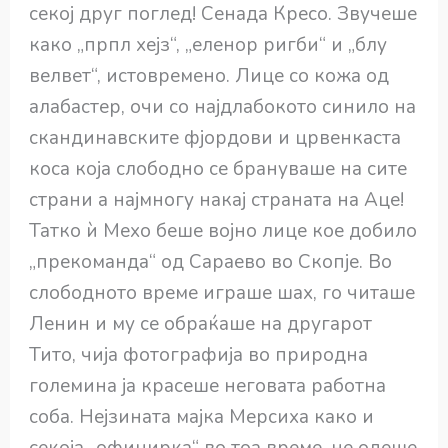
секој друг поглед! Сенада Кресо. Звучеше
како „прпл хејз“, „еленор ригби“ и „блу
велвет“, истовремено. Лице со кожа од
алабастер, очи со најдлабокото синило на
скандинавските фјордови и црвенкаста
коса која слободно се брануваше на сите
страни а најмногу накај страната на Аце!
Татко ѝ Мехо беше војно лице кое добило
„прекоманда“ од Сараево во Скопје. Во
слободното време играше шах, го читаше
Ленин и му се обраќаше на другарот
Тито, чија фотографија во природна
големина ја красеше неговата работна
соба. Нејзината мајка Мерсиха како и