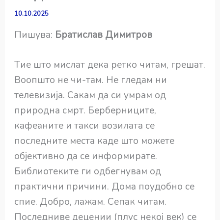
10.10.2025
Пишува:
Братислав Димитров
Tие што мислат дека ретко читам, грешат.
Воопшто не чи-там. Не гледам ни
телевизија. Сакам да си умрам од
природна смрт. Берберниците,
кафеаните и такси возилата се
последните места каде што можете
објективно да се информирате.
Библиотеките ги одбегнувам од
практични причини. Дома поудобно се
спие. Добро, лажам. Сепак читам.
Последниве децении (плус некој век) се