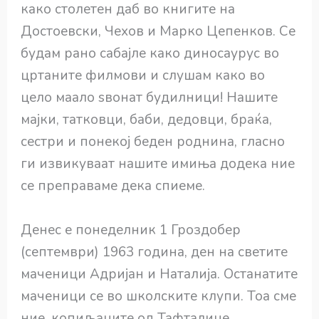
како столетен даб во книгите на
Достоевски, Чехов и Марко Цепенков. Се
будам рано сабајле како диносаурус во
цртаните филмови и слушам како во
цело маало ѕвонат будилници! Нашите
мајки, татковци, баби, дедовци, браќа,
сестри и понекој беден роднина, гласно
ги извикуваат нашите имиња додека ние
се преправаме дека спиеме.
Денес е понеделник 1 Гроздобер
(септември) 1963 година, ден на светите
маченици Адријан и Наталија. Останатите
маченици се во школските клупи. Тоа сме
ние, копиљаците од Тафталиџе,