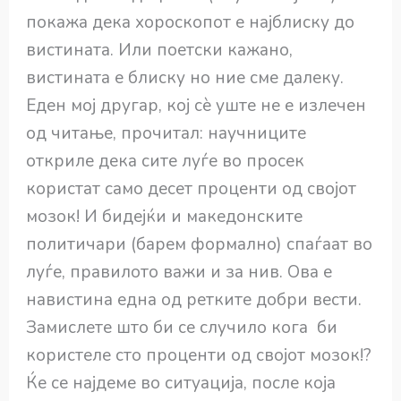
покажа дека хороскопот е најблиску до
вистината. Или поетски кажано,
вистината е блиску но ние сме далеку.
Еден мој другар, кој сѐ уште не е излечен
од читање, прочитал: научниците
откриле дека сите луѓе во просек
користат само десет проценти од својот
мозок! И бидејќи и македонските
политичари (барем формално) спаѓаат во
луѓе, правилото важи и за нив. Ова е
навистина една од ретките добри вести.
Замислете што би се случило кога би
користеле сто проценти од својот мозок!?
Ќе се најдеме во ситуација, после која