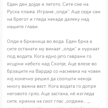
Еден ден дојде и летото. Сите сме на
Руска плажа. Играме „олди“. Аце седи сам
на брегот и гледа некаде далеку над
нашите глави.
Олди е брканица во вода. Еден брка а
сите останати му викаат „олди“ и нуркаат
под водата. Кога едно јaто гаврани го
исцрни небото над Скопје, Аце влезе во
брзаците на Вардар со насмевка на човек
кој конечно решил да соопшти некоја
многу важна вест. Кога водата го допре
неговото грло, Аце застана, нѐ изгледа
сите, крикна на сиот глас „олдиии… „,