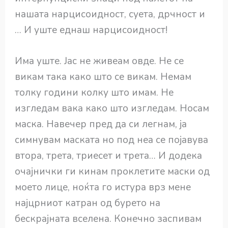
нашата нарцисоидност, суета, дрчност и
… И уште еднаш нарцисоидност!
Има уште. Јас не живеам овде. Не се
викам така како што се викам. Немам
толку години колку што имам. Не
изгледам вака како што изгледам. Носам
маска. Навечер пред да си легнам, ја
симнувам маската но под неа се појавува
втора, трета, триесет и трета… И додека
очајнички ги кинам проклетите маски од
моето лице, ноќта го истура врз мене
најцрниот катран од бурето на
бескрајната вселена. Конечно заспивам