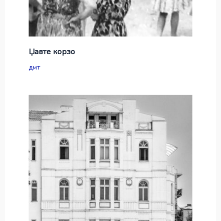
Џавте корзо
дмт