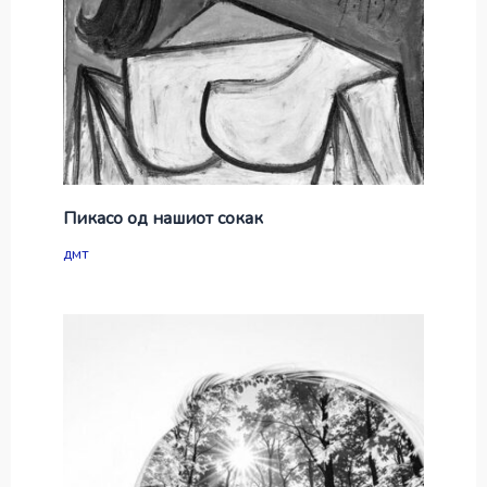
Пикасо од нашиот сокак
дмт