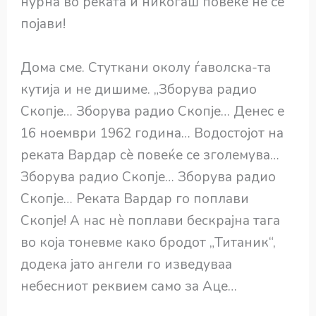
нурна во реката и никогаш повеќе не се
појави!
Дома сме. Стуткани околу ѓаволска-та
кутија и не дишиме. „Зборува радио
Скопје… Зборува радио Скопје… Денес е
16 ноември 1962 година… Водостојот на
реката Вардар сѐ повеќе се зголемува…
Зборува радио Скопје… Зборува радио
Скопје… Реката Вардар го поплави
Скопје! A нас нѐ поплави бескрајна тага
во која тоневме како бродот „Титаник“,
додека јато ангели го изведуваа
небесниот реквием само за Аце…