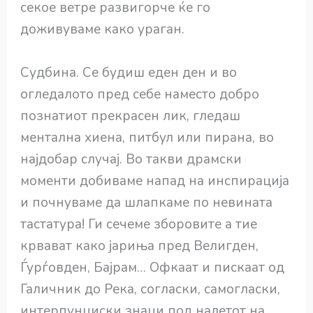
секое ветре развигорче ќе го
доживуваме како ураган.
Судбина. Се будиш еден ден и во
огледалото пред себе наместо добро
познатиот прекрасен лик, гледаш
ментална хиена, питбул или пирана, во
најдобар случај. Во такви драмски
моменти добиваме напад на инспирација
и почнуваме да шлапкаме по невината
тастатура! Ги сечеме зборовите а тие
крвават како јариња пред Велигден,
Ѓурѓовден, Бајрам… Офкаат и пискаат од
Галичник до Река, согласки, самогласки,
интерпунциски знаци под налетот на