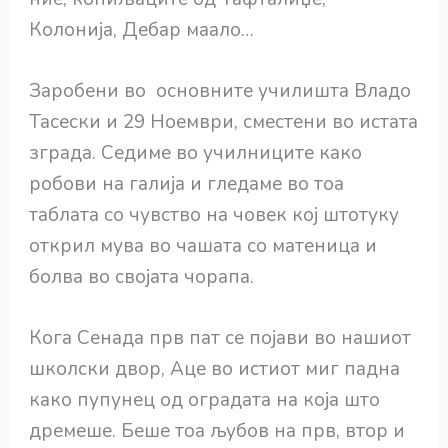
Колонија, Дебар маало…
Заробени во основните училишта Владо
Тасески и 29 Ноември, сместени во истата
зграда. Седиме во училниците како
робови на галија и гледаме во тоа
таблата со чувство на човек кој штотуку
открил мува во чашата со матеница и
болва во својата чорапа.
Кога Сенада прв пат се појави во нашиот
школски двор, Аце во истиот миг падна
како пупунец од оградата на која што
дремеше. Беше тоа љубов на прв, втор и