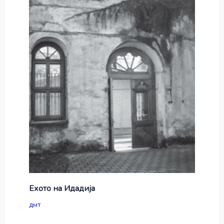
Ехото на Идадија
дмт