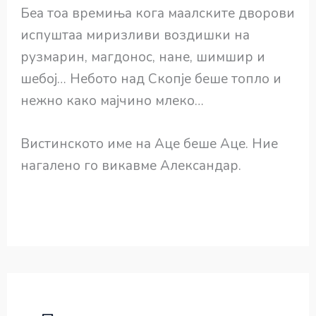
Беа тоа времиња кога маалските дворови
испуштаа миризливи воздишки на
рузмарин, магдонос, нане, шимшир и
шебој… Небото над Скопје беше топло и
нежно како мајчино млеко…
Вистинското име на Аце беше Аце. Ние
нагалено го викавме Александар.