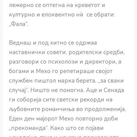
лежерно се оптегна на креветот и
културно и елоквентно нѝ се обрати:
„Фала“.
Веднаш и под хитно се одржаа
наставнички совети, родителски средби,
разговори со психолози и директори, а
богами и Мехо го репетираше својот
службен пиштол марка берета, „за сваки
случај“. Ништо не помогна. Аце и Сенада
ги соборија сите светски рекорди на
љубовните романчиња во продолженија.
Еден ден мајорот Мехо повторно доби
„прекоманда“. Како што се појави