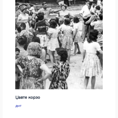
Џавте корзо
дмт