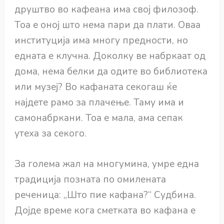
друштво во кафеана има свој филозоф.
Тоа е оној што нема пари да плати. Оваа
институција има многу предности, но
едната е клучна. Доколку ве набркаат од
дома, нема белки да одите во библиотека
или музеј? Во кафаната секогаш ќе
најдете рамо за плачење. Таму има и
самонабркани. Тоа е мала, ама сепак
утеха за секого.
За голема жал на многумина, умре една
традиција позната по омилената
реченица: „Што пие кафана?“ Судбина.
Дојде време кога сметката во кафана е