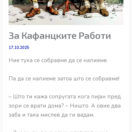
За Кафанцките Работи
17.10.2025
Ние тука се собравме да се напиеме.
Па да се напиеме затоа што се собравме!
– Што ти кажа сопругата кога пијан пред
зори се врати дома? – Ништо. А овие два
заба и така мислев да ги вадам.