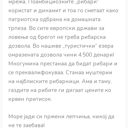
мрежа. Поамбициозните „рибари“
користат и динамит и тоа го сметаат како
патриотска одбрана на домашната
трпеза. Во сите европски држави за
ловење од брегот не треба рибарска
дозвола. Во нашиве „туристички“ езера
омразената дозвола чини 4.500 денари!
Многумина престанаа да бидат рибари и
се преквалифокуваа. Станаа муштерии
на најблиските рибарници. Ама и таму,
газдите на рибите ги дигаат цените ко
крвен притисок.
Море јади си пржени лепчиња, никој да
не те заебава!