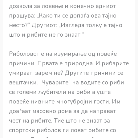
дозвола за ловење и конечно едниот
прашува: „Како ти се допаѓа ова тајно
место?“ Другиот: „Изгледа толку е тајно
што и рибите не го знаат!“
Риболовот е на изумирање од повеќе
причини. Првата е природна. И рибарите
умираат, зарем не? Другите причини се
вештачки. „Чуварите“ на водите со риби
се големи љубители на риби а уште
повеќе нивните многубројни гости. Им
доаѓаат масовно дома за да направат
чест на рибите. Тие што не знаат за
спортски риболов ги ловат рибите со