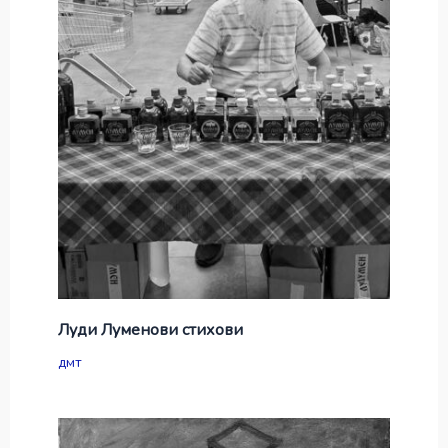
Луди Луменови стихови
дмт