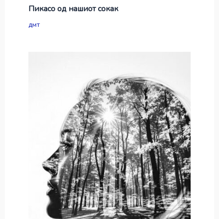
Пикасо од нашиот сокак
дмт