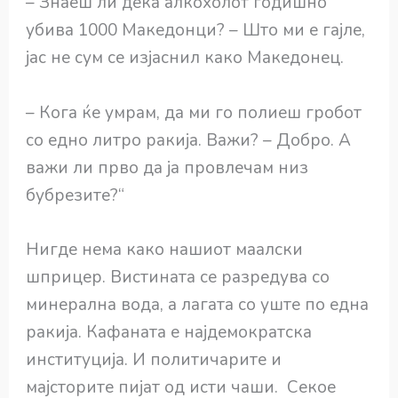
– Знаеш ли дека алкохолот годишно
убива 1000 Македонци? – Што ми е гајле,
јас не сум се изјаснил како Македонец.
– Кога ќе умрам, да ми го полиеш гробот
со едно литро ракија. Важи? – Добро. А
важи ли прво да ја провлечам низ
бубрезите?“
Нигде нема како нашиот маалски
шприцер. Вистината се разредува со
минерална вода, а лагата со уште по една
ракија. Кафаната е најдемократска
институција. И политичарите и
мајсторите пијат од исти чаши. Секое