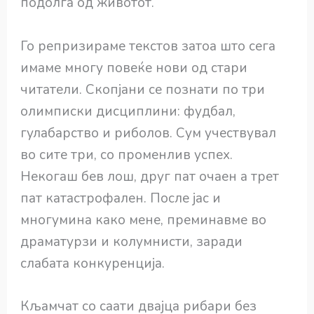
подолга од животот.
Го репризираме текстов затоа што сега
имаме многу повеќе нови од стари
читатели. Скопјани се познати по три
олимписки дисциплини: фудбал,
гулабарство и риболов. Сум учествувал
во сите три, со променлив успех.
Некогаш бев лош, друг пат очаен а трет
пат катастрофален. После јас и
многумина како мене, преминавме во
драматурзи и колумнисти, заради
слабата конкуренција.
Кљамчат со саати двајца рибари без