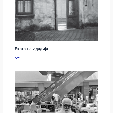
Ехото на Идадија
дмт