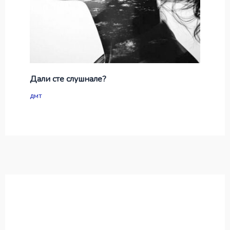
Дали сте слушнале?
дмт