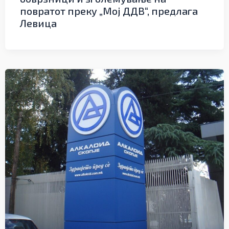
повратот преку „Мој ДДВ“, предлага
Левица