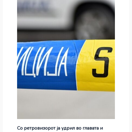
Со ретровизорот ја удрил во главата и