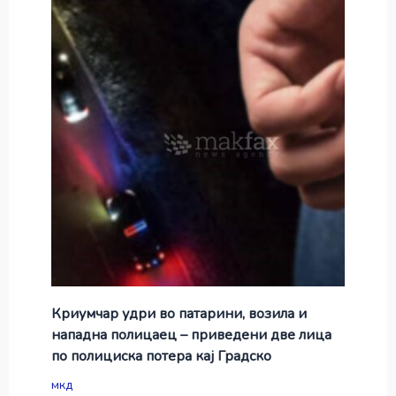
Криумчар удри во патарини, возила и
нападна полицаец – приведени две лица
по полициска потера кај Градско
мкд