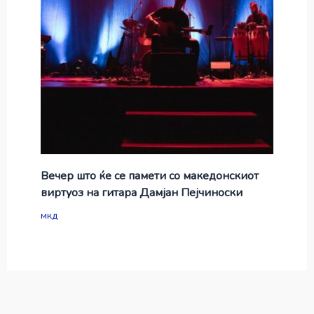
Вечер што ќе се памети со македонскиот
виртуоз на гитара Дамјан Пејчиноски
мкд