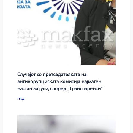
Случајот со претседателката на
антикорупциската комисија најматен
настан за јули, според „Транспаренси“
мкд