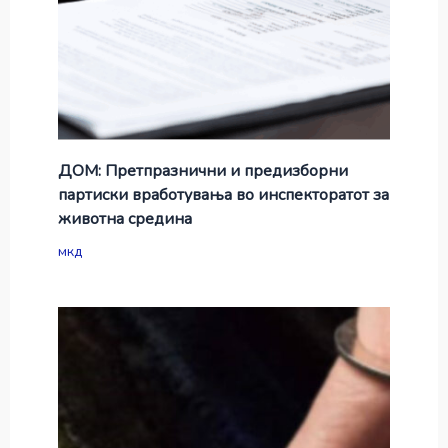
ДОМ: Претпразнични и предизборни
партиски вработувања во инспекторатот за
животна средина
мкд