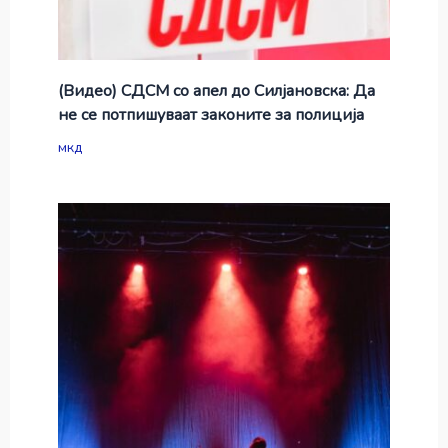
(Видео) СДСМ со апел до Силјановска: Да
не се потпишуваат законите за полиција
мкд