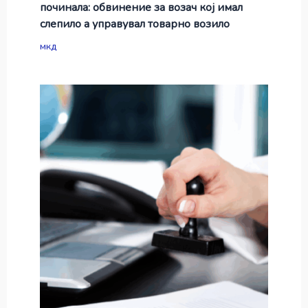
починала: обвинение за возач кој имал
слепило а управувал товарно возило
мкд