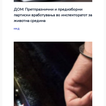
ДОМ: Претпразнични и предизборни
партиски вработувања во инспекторатот за
животна средина
мкд