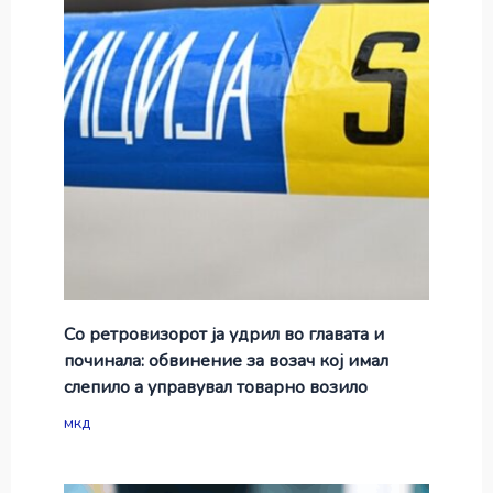
Со ретровизорот ја удрил во главата и
починала: обвинение за возач кој имал
слепило а управувал товарно возило
мкд