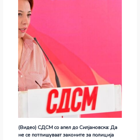
(Видео) СДСМ со апел до Силјановска: Да
не се потпишуваат законите за полиција