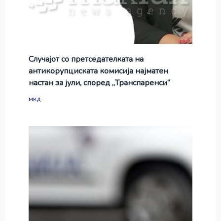
Случајот со претседателката на
антикорупциската комисија најматен
настан за јули, според „Транспаренси“
мкд