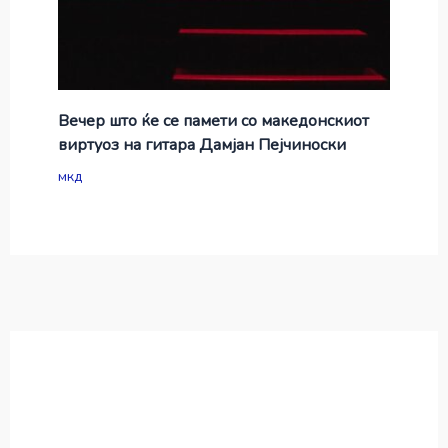
Вечер што ќе се памети со македонскиот
виртуоз на гитара Дамјан Пејчиноски
мкд