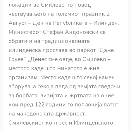
локации во Смилево по повод
чествувањето на големиот празник 2
Август – Ден на Републиката – Илинден.
Министерот Стефан Андоновски се
обрати и на традиционалната
илинденска прослава во паркот “Даме
Груев”. „Денес сме овде, во Смилево –
местото каде што минатото е жив
организам. Место каде што секој камен
зборува, а секоја педа од земјата сведочи
за борбата, визијата и жртвата на оние
кои пред 122 години го поплочија патот
на македонската државност.
Смилевскиот конгрес и Илинденското