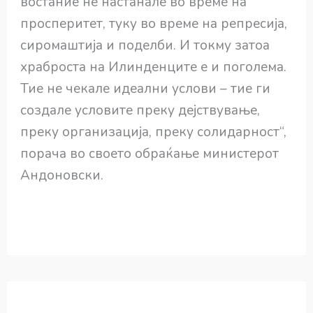
востание не настанале во време на
просперитет, туку во време на репресија,
сиромаштија и поделби. И токму затоа
храброста на Илинденците е и поголема.
Тие не чекале идеални услови – тие ги
создале условите преку дејствување,
преку организација, преку солидарност“,
порача во своето обраќање министерот
Андоновски.