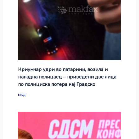
Криумчар удри во патарини, возила и
нападна полицаец – приведени две лица
по полициска потера кај Градско
мкд