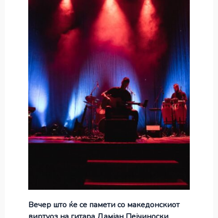
Вечер што ќе се памети со македонскиот
виртуоз на гитара Дамјан Пејчиноски