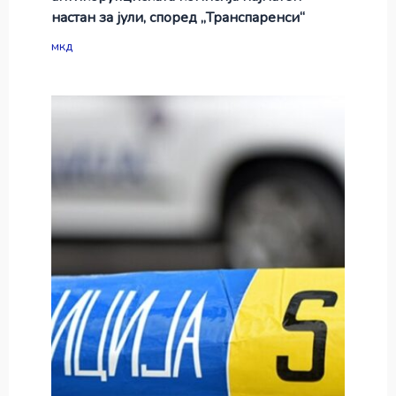
настан за јули, според „Транспаренси“
мкд