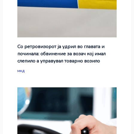
Со ретровизорот ја удрил во главата и
починала: обвинение за возач кој имал
слепило а управувал товарно возило
мкд