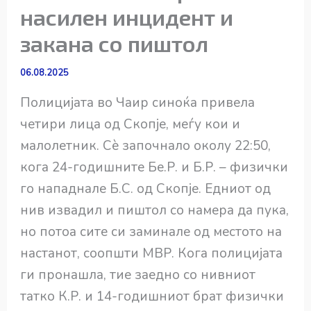
насилен инцидент и
закана со пиштол
06.08.2025
Полицијата во Чаир синоќа привела
четири лица од Скопје, меѓу кои и
малолетник. Сè започнало околу 22:50,
кога 24-годишните Бе.Р. и Б.Р. – физички
го нападнале Б.С. од Скопје. Едниот од
нив извадил и пиштол со намера да пука,
но потоа сите си заминале од местото на
настанот, соопшти МВР. Кога полицијата
ги пронашла, тие заедно со нивниот
татко К.Р. и 14-годишниот брат физички