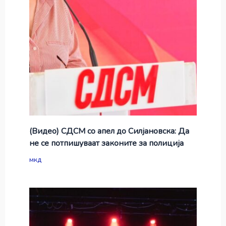
(Видео) СДСМ со апел до Силјановска: Да
не се потпишуваат законите за полиција
мкд