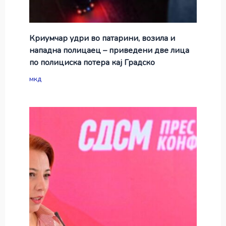
Криумчар удри во патарини, возила и
нападна полицаец – приведени две лица
по полициска потера кај Градско
мкд