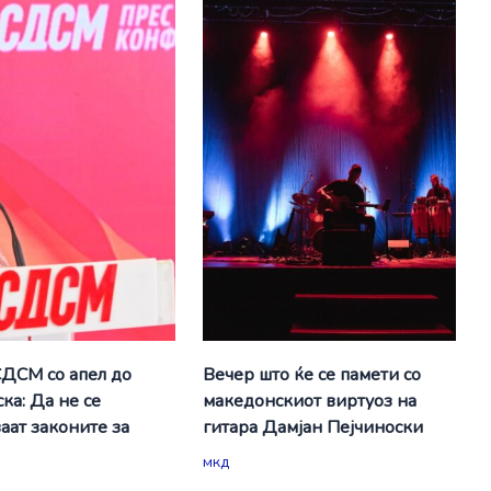
СДСМ со апел до
Вечер што ќе се памети со
ка: Да не се
македонскиот виртуоз на
аат законите за
гитара Дамјан Пејчиноски
мкд