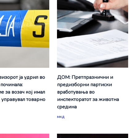
визорот ја удрил во
ДОМ: Претпразнични и
 починала:
предизборни партиски
е за возач кој имал
вработувања во
а управувал товарно
инспекторатот за животна
средина
мкд