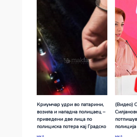
Криумчар удри во патарини,
(Видео) 
возила и нападна полицаец –
Силјановс
приведени две лица по
потпишув
полициска потера кај Градско
полиција
мкд
мкд