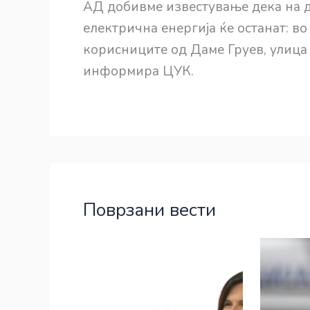
АД добивме известување дека на де
електрична енергија ќе останат: во
корисниците од Даме Груев, улица
информира ЦУК.
Поврзани вести