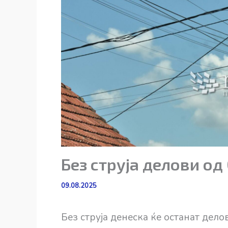
Без струја делови о
09.08.2025
Без струја денеска ќе останат дел