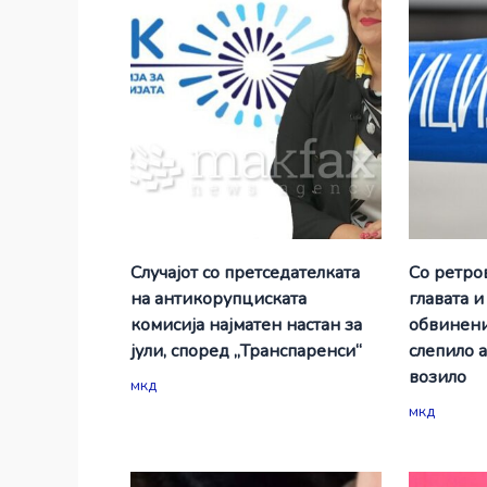
Случајот со претседателката
Со ретро
на антикорупциската
главата и
комисија најматен настан за
обвинени
јули, според „Транспаренси“
слепило 
возило
мкд
мкд