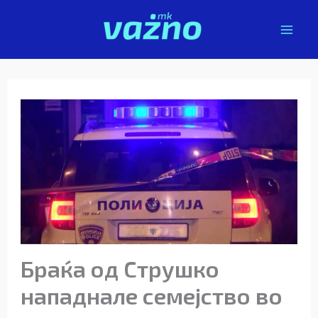
Skip
to
content
Браќа од Струшко
нападнале семејство во