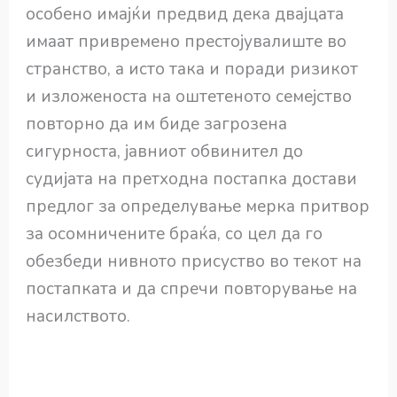
особено имајќи предвид дека двајцата
имаат привремено престојувалиште во
странство, а исто така и поради ризикот
и изложеноста на оштетеното семејство
повторно да им биде загрозена
сигурноста, јавниот обвинител до
судијата на претходна постапка достави
предлог за определување мерка притвор
за осомничените браќа, со цел да го
обезбеди нивното присуство во текот на
постапката и да спречи повторување на
насилството.