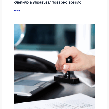
слепило а управувал товарно возило
мкд