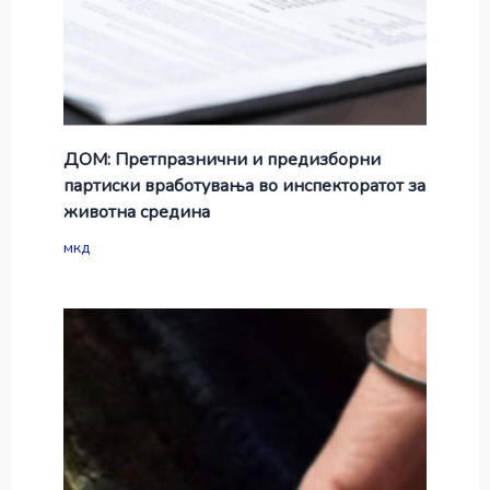
ДОМ: Претпразнични и предизборни
партиски вработувања во инспекторатот за
животна средина
мкд