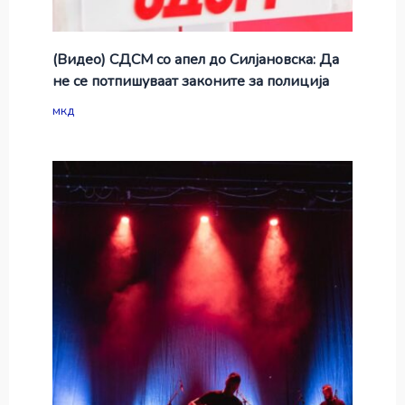
(Видео) СДСМ со апел до Силјановска: Да
не се потпишуваат законите за полиција
мкд