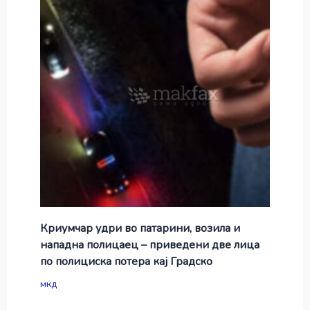
Криумчар удри во патарини, возила и
нападна полицаец – приведени две лица
по полициска потера кај Градско
мкд