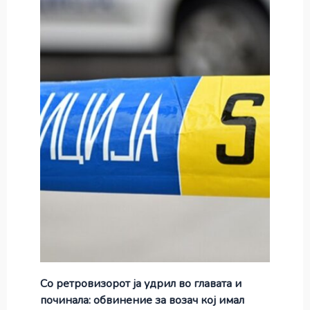
Со ретровизорот ја удрил во главата и
починала: обвинение за возач кој имал