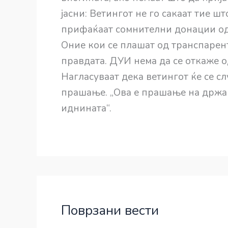
јасни: Ветингот не го сакаат тие ш
прифаќаат сомнителни донации од 
Оние кои се плашат од транспарент
правдата. ДУИ нема да се откаже од
Нагласуваат дека ветингот ќе се сл
прашање. „Ова е прашање на држа
иднината“.
Поврзани вести