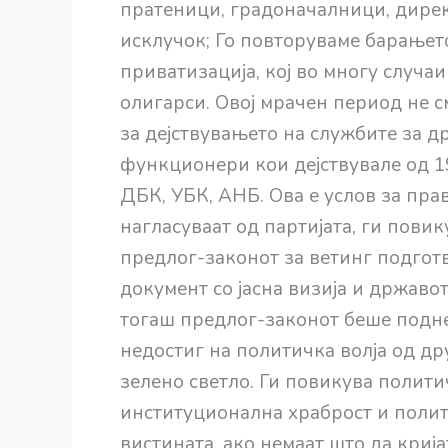
пратеници, градоначалници, директ
исклучок; Го повторуваме барањето
приватизација, кој во многу случа
олигарси. Овој мрачен период не с
за дејствувањето на службите за д
функционери кои дејствувале од 1
ДБК, УБК, АНБ. Ова е услов за пра
нагласуваат од партијата, ги пови
предлог-законот за ветинг подгот
документ со јасна визија и државот
тогаш предлог-законот беше подне
недостиг на политичка волја од др
зелено светло. Ги повикува полити
институционална храброст и полит
вистината, ако немаат што да криј