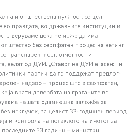
ална и општествена нужност, со цел
е во правдата, во државните институции и
рсто веруваме дека не може да има
општество без сеопфатен процес на ветинг
се транспарентност, отчетност и
а, велат од ДУИ. „Ставот на ДУИ е јасен: Ги
олитички партии да го поддржат предлог-
ароден надзор – процес што е сеопфатен,
ќе ја врати довербата на граѓаните во
оруваме нашата одамнешна заложба за
 без исклучок, за целиот 33-годишен период
ја и контрола на потеклото на имотот за
 последните 33 години – министри,