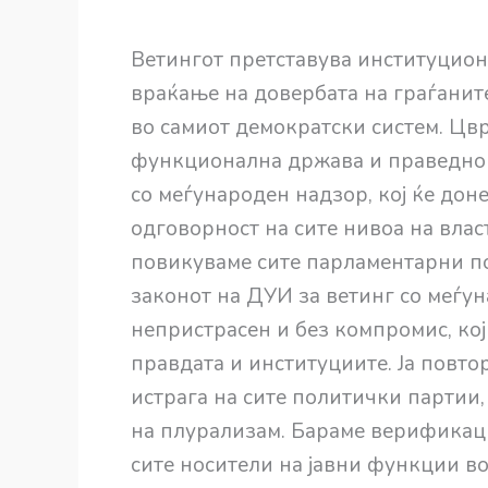
Ветингот претставува институцион
враќање на довербата на граѓанит
во самиот демократски систем. Цв
функционална држава и праведно 
со меѓународен надзор, кој ќе доне
одговорност на сите нивоа на власт
повикуваме сите парламентарни п
законот на ДУИ за ветинг со меѓун
непристрасен и без компромис, кој 
правдата и институциите. Ја повт
истрага на сите политички партии,
на плурализам. Бараме верификаци
сите носители на јавни функции во