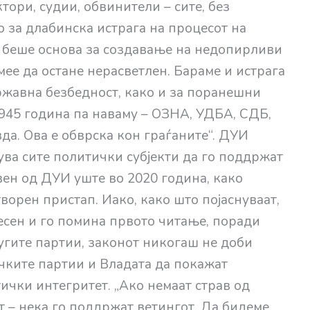
ори, судии, обвинители – сите, без
 за длабинска истрага на процесот на
и беше основа за создавање на недопирливи
мее да остане нерасветлен. Бараме и истрага
ржавна безбедност, како и за поранешни
945 година па наваму – ОЗНА, УДБА, СДБ,
вда. Ова е обврска кон граѓаните“. ДУИ
кува сите политички субјекти да го поддржат
вен од ДУИ уште во 2020 година, како
ворен пристап. Иако, како што појаснуваат,
сен и го помина првото читање, поради
угите партии, законот никогаш не доби
чките партии и Владата да покажат
ички интегритет. „Ако немаат страв од
ат – нека го поддржат ветингот. Да бидеме