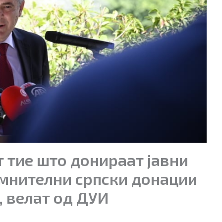
т тие што донираат јавни
мнителни српски донации
, велат од ДУИ