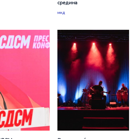
средина
мкд