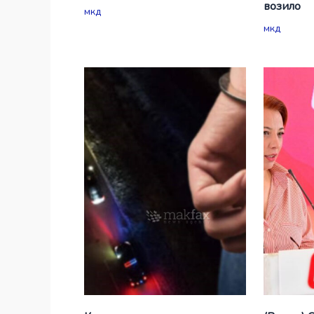
возило
мкд
мкд