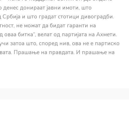
то денес донираат јавни имоти, што
Србија и што градат стотици дивоградби.
ност, не можат да бидат гаранти на
 оваа битка“, велат од партијата на Ахмети.
учи затоа што, според нив, ова не е партиско
вата. Прашање на правдата. И прашање на