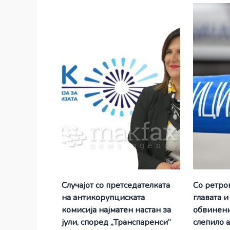
Случајот со претседателката
Со ретро
на антикорупциската
главата и
комисија најматен настан за
обвинени
јули, според „Транспаренси“
слепило 