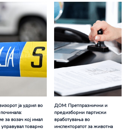
визорот ја удрил во
ДОМ: Претпразнични и
 починала:
предизборни партиски
е за возач кој имал
вработувања во
а управувал товарно
инспекторатот за животна