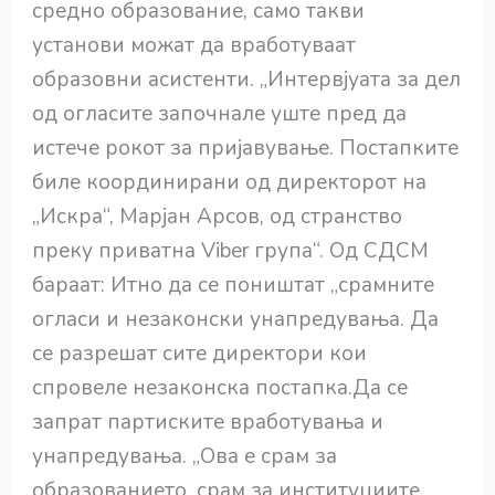
средно образование, само такви
установи можат да вработуваат
образовни асистенти. „Интервјуата за дел
од огласите започнале уште пред да
истече рокот за пријавување. Постапките
биле координирани од директорот на
„Искра“, Марјан Арсов, од странство
преку приватна Viber група“. Од СДСМ
бараат: Итно да се поништат „срамните
огласи и незаконски унапредувања. Да
се разрешат сите директори кои
спровеле незаконска постапка.Да се
запрат партиските вработувања и
унапредувања. „Ова е срам за
образованието, срам за институциите,