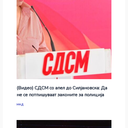
(Видео) СДСМ со апел до Силјановска: Да
не се потпишуваат законите за полиција
мкд