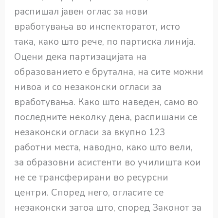
распишал јавен оглас за нови
вработувања во инспекторатот, исто
така, како што рече, по партиска линија.
Оцени дека партизацијата на
образованието е брутална, на сите можни
нивоа и со незаконски огласи за
вработувања. Како што наведен, само во
последните неколку дена, распишани се
незаконски огласи за вкупно 123
работни места, наводно, како што вели,
за образовни асистенти во училишта кои
не се трансферирани во ресурсни
центри. Според него, огласите се
незаконски затоа што, според Законот за