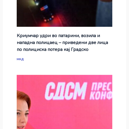
Криумчар удри во патарини, возила и
нападна полицаец – приведени две лица
по полициска потера кај Градско
мкд