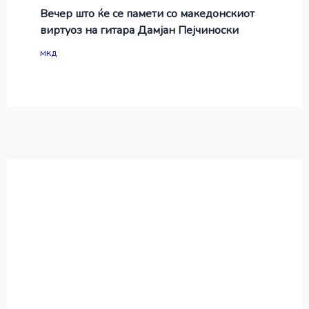
Вечер што ќе се памети со македонскиот
виртуоз на гитара Дамјан Пејчиноски
мкд