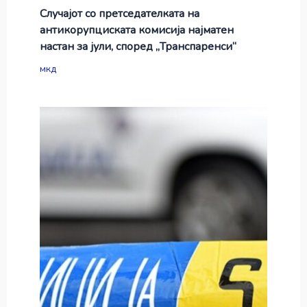
Случајот со претседателката на
антикорупциската комисија најматен
настан за јули, според „Транспаренси“
мкд