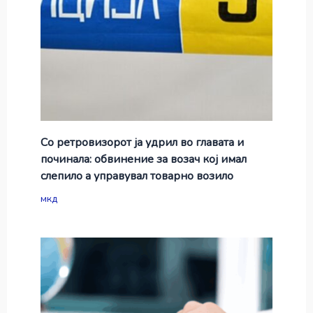
Со ретровизорот ја удрил во главата и
починала: обвинение за возач кој имал
слепило а управувал товарно возило
мкд