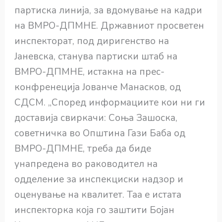
партиска линија, за вдомување на кадри
на ВМРО-ДПМНЕ. Државниот просветен
инспекторат, под диригенство на
Јаневска, станува партиски штаб на
ВМРО-ДПМНЕ, истакна на прес-
конфренеција Јованче Манасков, од
СДСМ. „Според информациите кои ни ги
доставија свиркачи: Соња Зашоска,
советничка во Општина Гази Баба од
ВМРО-ДПМНЕ, треба да биде
унапредена во раководител на
одделение за инспекциски надзор и
оценување на квалитет. Таа е истата
инспекторка која го заштити Бојан