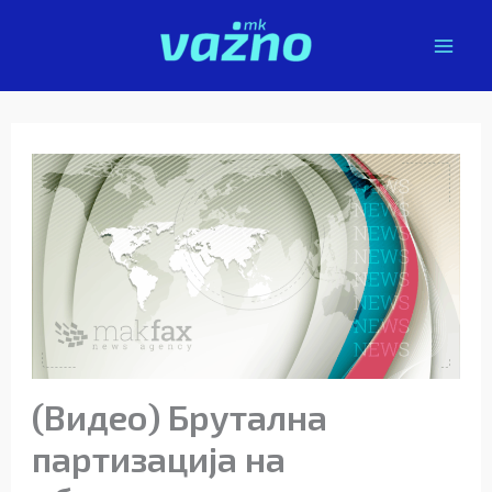
Skip
to
content
(Видео) Брутална
партизација на