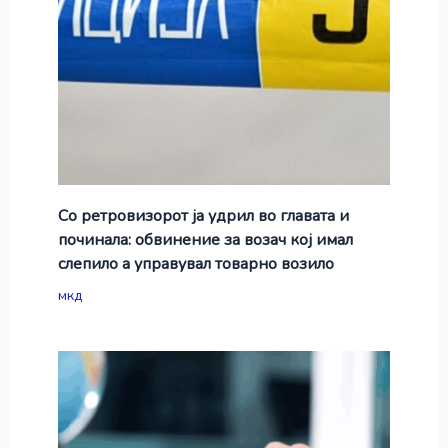
Со ретровизорот ја удрил во главата и
починала: обвинение за возач кој имал
слепило а управувал товарно возило
мкд