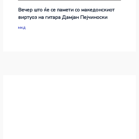
Вечер што ќе се памети со македонскиот
виртуоз на гитара Дамјан Пејчиноски
мкд