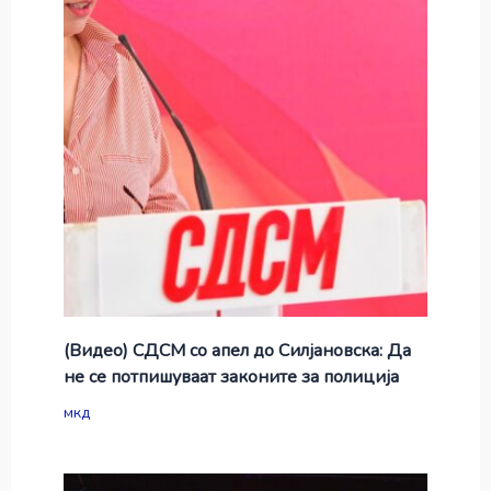
(Видео) СДСМ со апел до Силјановска: Да
не се потпишуваат законите за полиција
мкд