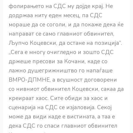
фолирањето на СДС му дојде крај. Не
додржаа ниту еден месец, па СДС
мораше да се соголи, и да покаже дека ќе
направат се само главниот обвинител,
Љупчо Коцевски, да остане на позиција“.
„Сега е многу очигледно и зошто СДС
држеше пресови за Кочани, каде со
лажно душегрижништво го напаѓаше
ВМРО-ДПМНЕ, а всушност договорени
со нивниот обвинител Коцевски, сакаа да
креираат хаос. Сите обиди за хаос и
сценарија на СДС се изјаловија. Секој
може да види каде е вистината, а таа е
дека СДС го спаси главниот обвинител