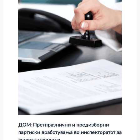
ДОМ: Претпразнични и предизборни
партиски вработувања во инспекторатот за
животна средина