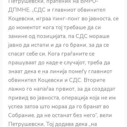
Петрушевски, пратеник на ВМРО-
ДПМНЕ. „СДС и главниот обвинител
Коцевски, играа пинг-понг во јавноста, се
до моментот кога тој требаше да си
замине од позицијата, па СДС мораше
јавно да истапи и да го брани, за да се
спасат себе си. Кога граѓаните се
прашуваат до каде е случајот, треба да
знаат дека е на линија помеѓу главниот
обвинител Коцевски и СДС. Вторите
лажно го напаѓаа првиот, за да создадат
привид во јавноста, операција која не им
успеа затоа што мораа да го бранат во
Собрание, да не останат без него“, вели
Петрушевски. Тој додава дека „на