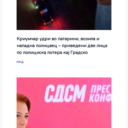
Криумчар удри во патарини, возила и
нападна полицаец – приведени две лица
по полициска потера кај Градско
мкд