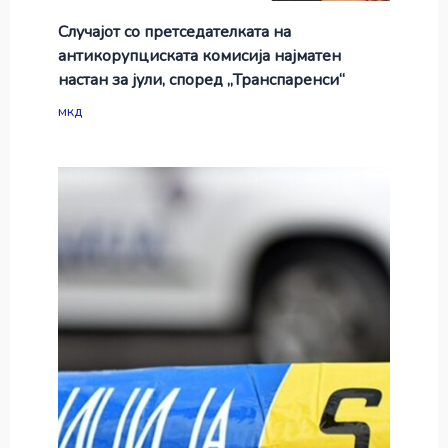
Случајот со претседателката на
антикорупциската комисија најматен
настан за јули, според „Транспаренси“
мкд