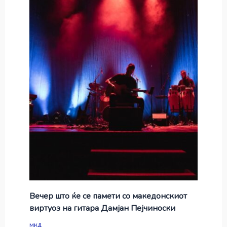
Вечер што ќе се памети со македонскиот
виртуоз на гитара Дамјан Пејчиноски
мкд