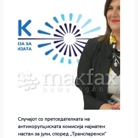
Случајот со претседателката на
антикорупциската комисија најматен
настан за јули, според „Транспаренси“