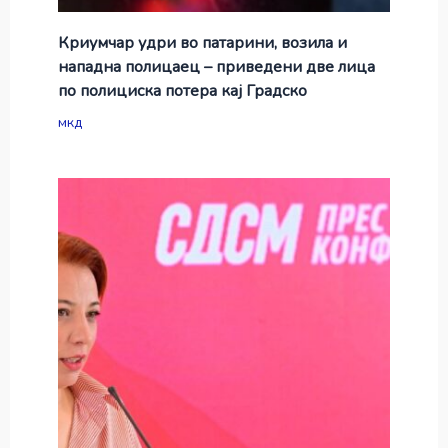
Криумчар удри во патарини, возила и
нападна полицаец – приведени две лица
по полициска потера кај Градско
мкд