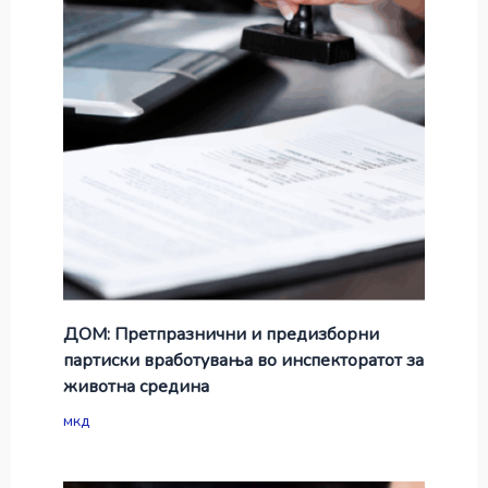
ДОМ: Претпразнични и предизборни
партиски вработувања во инспекторатот за
животна средина
мкд