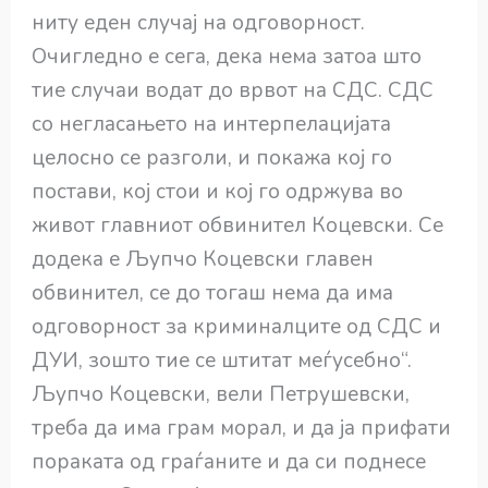
ниту еден случај на одговорност.
Очигледно е сега, дека нема затоа што
тие случаи водат до врвот на СДС. СДС
со негласањето на интерпелацијата
целосно се разголи, и покажа кој го
постави, кој стои и кој го одржува во
живот главниот обвинител Коцевски. Се
додека е Љупчо Коцевски главен
обвинител, се до тогаш нема да има
одговорност за криминалците од СДС и
ДУИ, зошто тие се штитат меѓусебно“.
Љупчо Коцевски, вели Петрушевски,
треба да има грам морал, и да ја прифати
пораката од граѓаните и да си поднесе