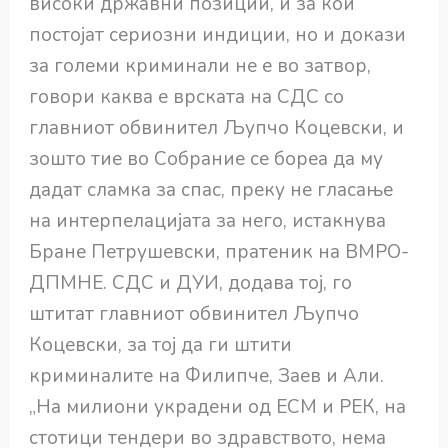
високи државни позиции, и за кои
постојат сериозни индиции, но и докази
за големи криминали не е во затвор,
говори каква е врската на СДС со
главниот обвинител Љупчо Коцевски, и
зошто тие во Собрание се бореа да му
дадат сламка за спас, преку не гласање
на интерпелацијата за него, истакнува
Бране Петрушевски, пратеник на ВМРО-
ДПМНЕ. СДС и ДУИ, додава тој, го
штитат главниот обвинител Љупчо
Коцевски, за тој да ги штити
криминалите на Филипче, Заев и Али.
„На милиони украдени од ЕСМ и РЕК, на
стотици тендери во здравството, нема