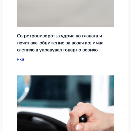
Со ретровизорот ја удрил во главата и
починала: обвинение за возач кој имал
слепило а управувал товарно возило
мкд