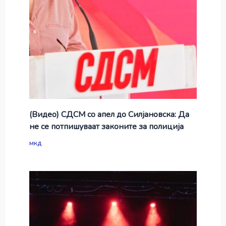
(Видео) СДСМ со апел до Силјановска: Да
не се потпишуваат законите за полиција
мкд