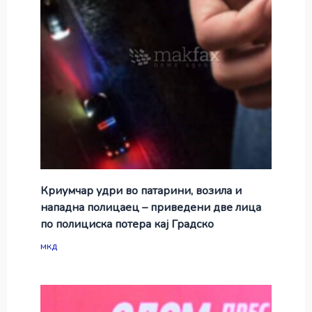
Криумчар удри во патарини, возила и
нападна полицаец – приведени две лица
по полициска потера кај Градско
мкд