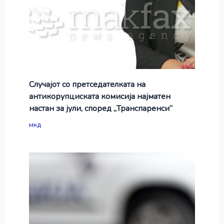
Случајот со претседателката на
антикорупциската комисија најматен
настан за јули, според „Транспаренси“
мкд