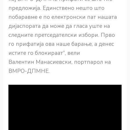
предложија. Единствено нешто што
побаравме е по електронски пат нашата
дијаспората да може да гласа уште на
следните претседателски избори. Прво
го прифатија ова наше барање, а денес
истите го блокираат“, вели
Валентин Манасиевски, портпарол на
ВМРО-ДПМНЕ.