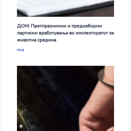
ДОМ: Претпразнични и предизборни
партиски вработувања во инспекторатот за
животна средина
мкд