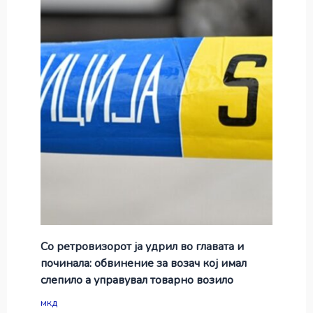
Со ретровизорот ја удрил во главата и
починала: обвинение за возач кој имал
слепило а управувал товарно возило
мкд