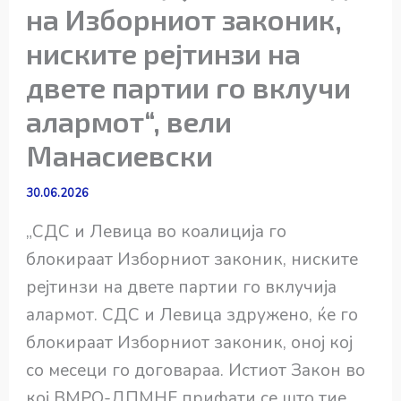
на Изборниот законик,
ниските рејтинзи на
двете партии го вклучи
алармот“, вели
Манасиевски
30.06.2026
„СДС и Левица во коалиција го
блокираат Изборниот законик, ниските
рејтинзи на двете партии го вклучија
алармот. СДС и Левица здружено, ќе го
блокираат Изборниот законик, оној кој
со месеци го договараа. Истиот Закон во
кој ВМРО-ДПМНЕ прифати се што тие