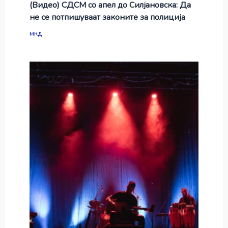
(Видео) СДСМ со апел до Силјановска: Да
не се потпишуваат законите за полиција
мкд