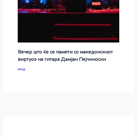
Вечер што ќе се памети со македонскиот
виртуоз на гитара Дамјан Пејчиноски
мкд