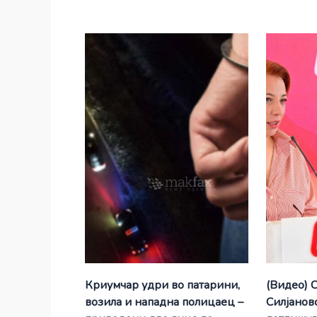
Криумчар удри во патарини,
(Видео) 
возила и нападна полицаец –
Силјановс