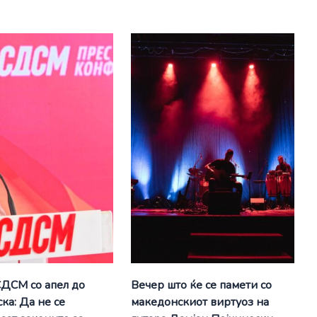
СДСМ со апел до
Вечер што ќе се памети со
ка: Да не се
македонскиот виртуоз на