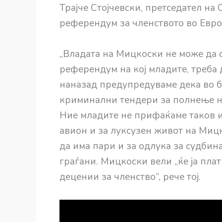
Трајче Стојчевски, претседател на
референдум за членството во Европ
„Владата на Мицкоски не може да с
референдум на кој младите, треба 
наназад предупредуваме дека во б
криминални тендери за полнење н
Ние младите не прифаќаме таков из
авион и за луксузен живот на Миц
да има пари и за одлука за судбина
граѓани. Мицкоски вели „ќе ја плат
децении за членство“, рече тој.