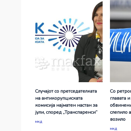
Случајот со претседателката
Со ретро
на антикорупциската
главата и
комисија најматен настан за
обвинени
јули, според „Транспаренси“
слепило 
возило
мкд
мкд