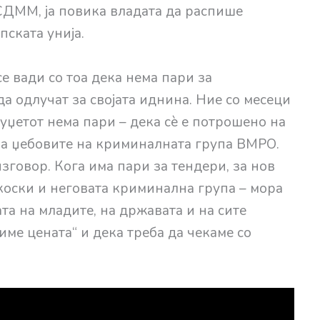
 СДММ, ја повика владата да распише
ската унија.
е вади сo тоа дека нема пари за
да одлучат за својата иднина. Ние со месеци
уџетот нема пари – дека сè е потрошено на
а џебовите на криминалната група ВМРО.
говор. Кога има пари за тендери, за нов
коски и неговата криминална група – мора
та на младите, на државата и на сите
име цената“ и дека треба да чекаме со