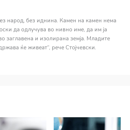
без народ, без иднина. Камен на камен нема
оски да одлучува во нивно име, да им ја
 во заглавена и изолирана земја. Младите
држава ќе живеат“, рече Стојчевски.