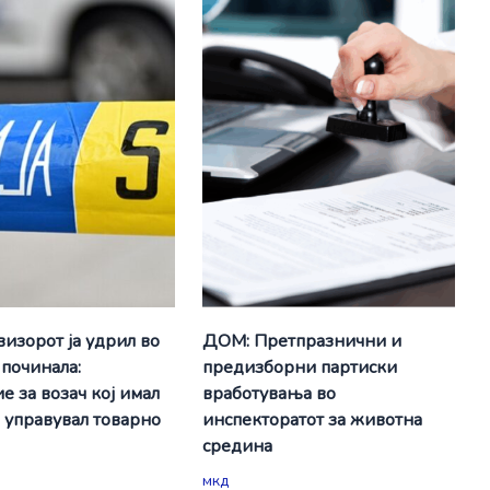
визорот ја удрил во
ДОМ: Претпразнични и
 починала:
предизборни партиски
е за возач кој имал
вработувања во
а управувал товарно
инспекторатот за животна
средина
мкд