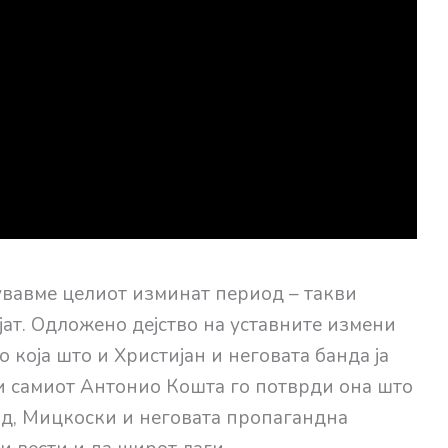
жувавме целиот изминат период – такви
ат. Одложено дејство на уставните измени
о која што и Христијан и неговата банда ја
 и самиот Антонио Кошта го потврди она што
ад, Мицкоски и неговата пропагандна