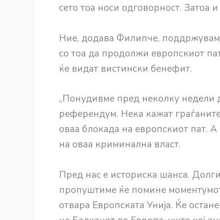
сето тоа носи одговорност. Затоа и
Ние, додава Филипче, поддржуваме
со тоа да продолжи европскиот пат 
ќе видат вистински бенефит.
„Понудивме пред неколку недели д
референдум. Нека кажат граѓаните 
оваа блокада на европскиот пат. А
на оваа криминална власт.
Пред нас е историска шанса. Долги 
пропуштиме ќе помине моментумот и
отвара Европската Унија. Ќе остан