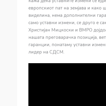
кажа дека уставните измени се еди
европскиот пат на земјава и како 
виделина, нема дополнителни гара
само уставни измени, се друго е с
Христијан Мицкоски и ВМРО дојдоа
нашата преговарачка позиција, ве
гаранции, понатаму уставни измен
лидер на СДСМ.