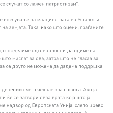
 се служат со лажен патриотизам“.
 внесување на малцинствата во Уставот и
на земјата. Така, како што оцени, граѓаните
а споделиме одговорност и да одиме на
што мислат за ова, затоа што не гласаа за
 за се друго не можеме да дадеме поддршка
децении сме ја чекале оваа шанса. Ако ја
 ќе се затвори оваа врата која што ја
еме надвор од Европската Унија, слепо црево