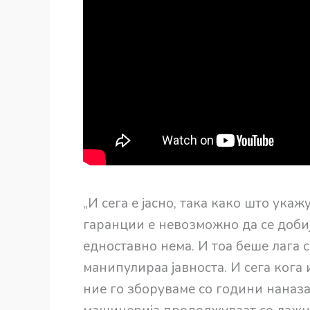
„И сега е јасно, така како што ука
гаранции е невозможно да се добиј
едноставно нема. И тоа беше лага с
манипулираа јавноста. И сега кога
ние го зборуваме со години наназ