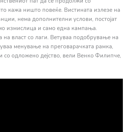
нствениот пат да се продолжи со
што кажа ништо повеќе. Вистината излезе на
нции, нема дополнителни услови, постојат
амо измислица и само една кампања.
 на власт со лаги. Ветуваа подобрување на
туваа менување на преговарачката рамка,
и со одложено дејство, вели Венко Филипче,