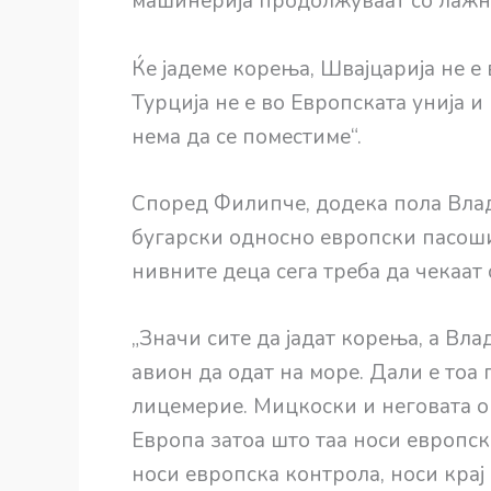
машинерија продолжуваат со лажни
Ќе јадеме корења, Швајцарија не е 
Турција не е во Европската унија и
нема да се поместиме“.
Според Филипче, додека пола Вла
бугарски односно европски пасоши
нивните деца сега треба да чекаат 
„Значи сите да јадат корења, а Вла
авион да одат на море. Дали е тоа
лицемерие. Мицкоски и неговата о
Европа затоа што таа носи европск
носи европска контрола, носи кра