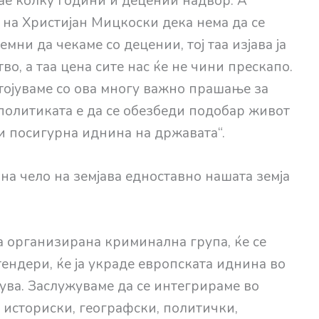
нае колку години и децении надвор. А
а на Христијан Мицкоски дека нема да се
мни да чекаме со децении, тој таа изјава ја
о, а таа цена сите нас ќе не чини прескапо.
стојуваме со ова многу важно прашање за
политиката е да се обезбеди подобар живот
 и посигурна иднина на државата“.
а чело на земјава едноставно нашата земја
а организирана криминална група, ќе се
ендери, ќе ја украде европската иднина во
дува. Заслужуваме да се интегрираме во
 историски, географски, политички,