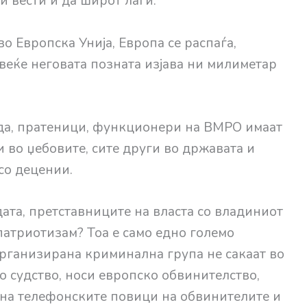
 вести и да широт лаги.
во Европска Унија, Европа се распаѓа,
 веќе неговата позната изјава ни милиметар
да, пратеници, функционери на ВМРО имаат
 во џебовите, сите други во државата и
со децении.
дата, претставниците на власта со владиниот
 патриотизам? Тоа е само едно големо
рганизирана криминална група не сакаат во
о судство, носи европско обвинителство,
ј на телефонските повици на обвинителите и