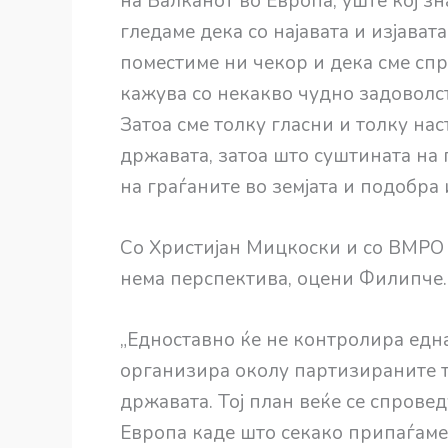
на Балканот во Европа, уште кој з
гледаме дека со најавата и изјават
поместиме ни чекор и дека сме спре
кажува со некакво чудно задоволств
Затоа сме толку гласни и толку на
државата, затоа што суштината на 
на граѓаните во земјата и подобра
Со Христијан Мицкоски и со ВМРО н
нема перспектива, оцени Филипче.
„Едноставно ќе не контролира едн
организира околу партизираните т
државата. Тој план веќе се спрове
Европа каде што секако припаѓаме