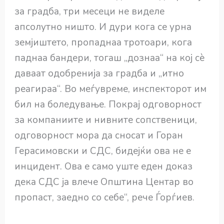
за градба, три месеци не виделе
апсолутно ништо. И дури кога се урна
земјиштето, пропаднаа тротоари, кога
паднаа бандери, тогаш „дознаа“ на кој сѐ
даваат одобренија за градба и „итно
реагираа“. Во меѓувреме, инспекторот им
бил на боледување. Покрај одговорност
за компаниите и нивните сопственици,
одговорност мора да сносат и Горан
Герасимовски и СДС, бидејќи ова не е
инцидент. Ова е само уште еден доказ
дека СДС ја влече Општина Центар во
пропаст, заедно со себе“, рече Ѓорѓиев.