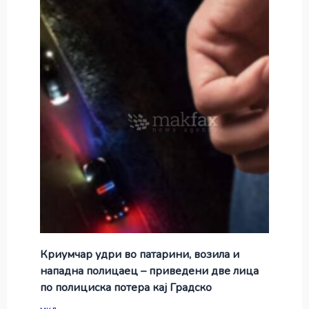
Криумчар удри во патарини, возила и
нападна полицаец – приведени две лица
по полициска потера кај Градско