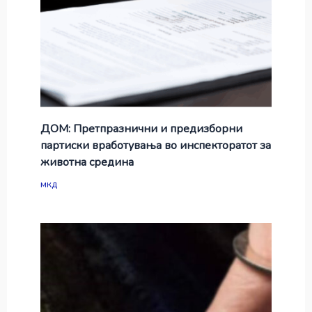
ДОМ: Претпразнични и предизборни
партиски вработувања во инспекторатот за
животна средина
мкд