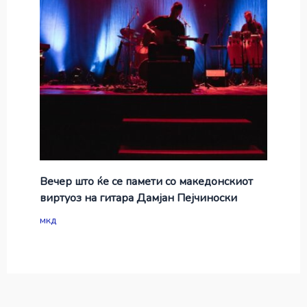
Вечер што ќе се памети со македонскиот
виртуоз на гитара Дамјан Пејчиноски
мкд