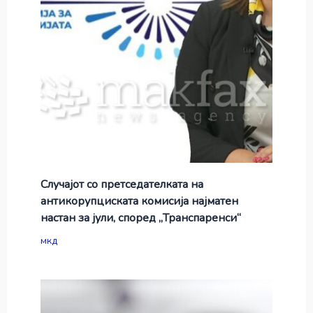
Случајот со претседателката на
антикорупциската комисија најматен
настан за јули, според „Транспаренси“
мкд