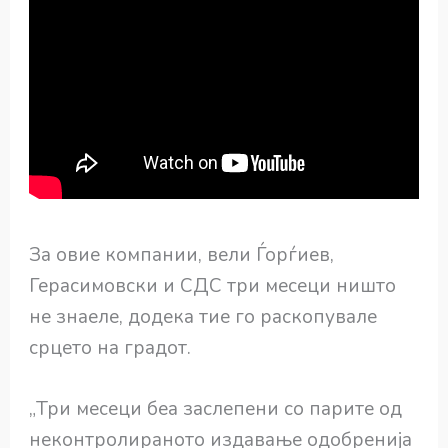
За овие компании, вели Ѓорѓиев,
Герасимовски и СДС три месеци ништо
не знаеле, додека тие го раскопувале
срцето на градот.
„Три месеци беа заслепени со парите од
неконтролираното издавање одобренија