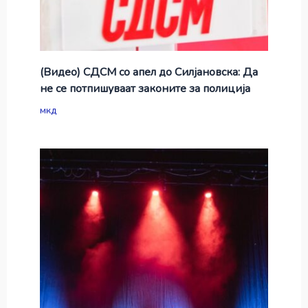
(Видео) СДСМ со апел до Силјановска: Да
не се потпишуваат законите за полиција
мкд