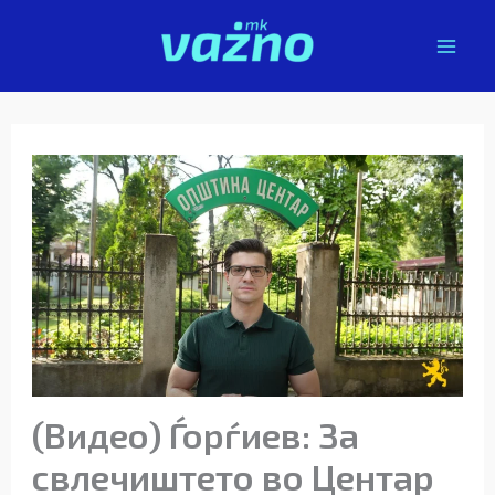
Skip
to
content
(Видео) Ѓорѓиев: За
свлечиштето во Центар