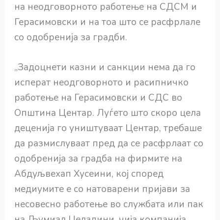
на неодговорното работење на СДСМ и
Герасимовски и на тоа што се расфрлале
со одобренија за градби.
„Задоцнети казни и санкции нема да го
исперат неодговорното и расипничко
работење на Герасимовски и СДС во
Општина Центар. Луѓето што скоро цела
деценија го уништуваат Центар, требаше
да размислуваат пред да се расфрлаат со
одобренија за градба на фирмите на
Абдуљвехап Хусеини, кој според
медиумите е со натоварени пријави за
несовесно работење во службата или пак
на Љумиал Џеладини, чија компанија