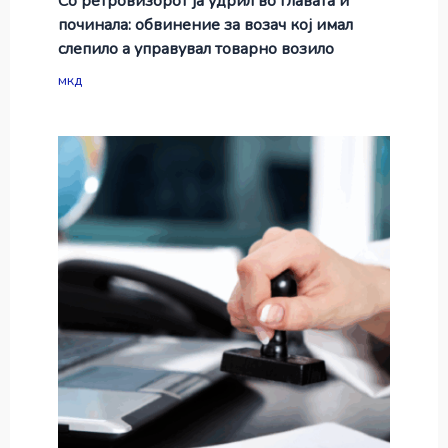
Со ретровизорот ја удрил во главата и
починала: обвинение за возач кој имал
слепило а управувал товарно возило
мкд