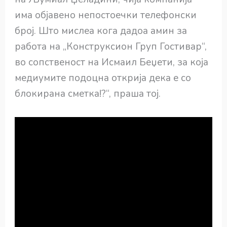
има објавено непостоечки телефонски
број. Што мислеа кога дадоа амин за
работа на „Конструксион Груп Гостивар“,
во сопственост на Исмаил Беџети, за која
медиумите подоцна открија дека е со
блокирана сметка!?“, праша тој.