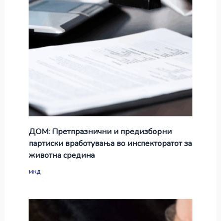
ДОМ: Претпразнични и предизборни
партиски вработувања во инспекторатот за
животна средина
мкд