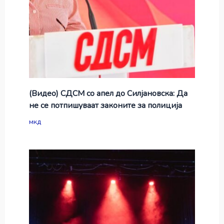
(Видео) СДСМ со апел до Силјановска: Да
не се потпишуваат законите за полиција
мкд