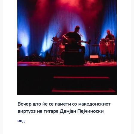
Вечер што ќе се памети со македонскиот
виртуоз на гитара Дамјан Пејчиноски
мкд