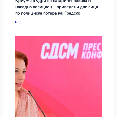
Криумчар удри во патарини, возила и
нападна полицаец – приведени две лица
по полициска потера кај Градско
мкд