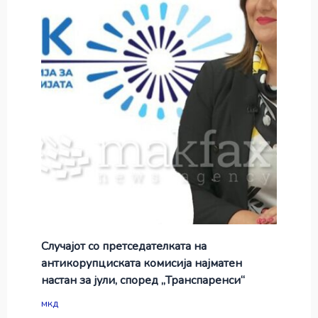
Случајот со претседателката на
антикорупциската комисија најматен
настан за јули, според „Транспаренси“
мкд