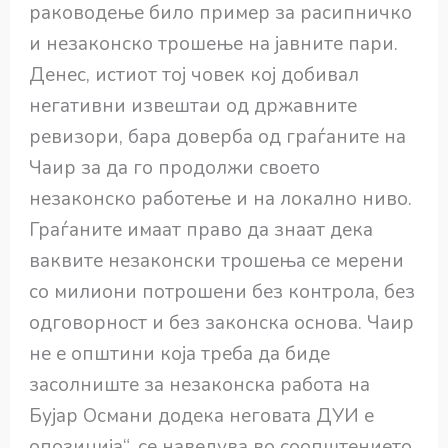
раководење било пример за расипничко
и незаконско трошење на јавните пари.
Денес, истиот тој човек кој добивал
негативни извештаи од државните
ревизори, бара доверба од граѓаните на
Чаир за да го продолжи своето
незаконско работење и на локално ниво.
Граѓаните имаат право да знаат дека
ваквите незаконски трошења се мерени
со милиони потрошени без контрола, без
одговорност и без законска основа. Чаир
не е општини која треба да биде
засолниште за незаконска работа на
Бујар Османи додека неговата ДУИ е
опозиција“, се наведува во соопштението