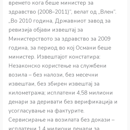
времето кога беше министер за
здравство (2008–2011)“, велат од „Влен“.
„Во 2010 година, Државниот завод за
ревизија објави извештај за
Министерството за здравство за 2009
година, за период во кој Османи беше
министер. Извештајот констатира:
Незаконско користење на службени
возила – без налози, без месечни
извештаи, без збирен извештај за
километража; исплатени 4,58 милиони
денари за деривати без верификација и
усогласување на фактурите.
Сервисирање на возилата без докази –
исплатени 1,4 милиони денари за