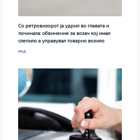
Со ретровизорот ја удрил во главата и
починала: обвинение за возач кој имал
слепило а управувал товарно возило
мкд