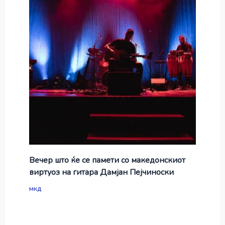
Вечер што ќе се памети со македонскиот
виртуоз на гитара Дамјан Пејчиноски
мкд