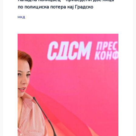
по полициска потера кај Градско
мкд