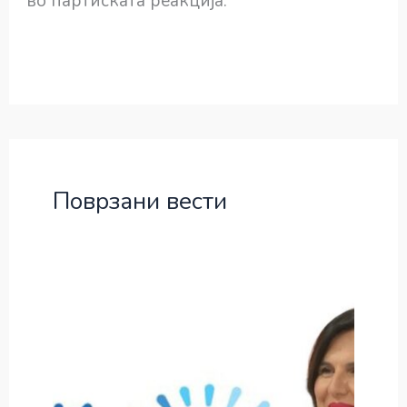
во партиската реакција.
Поврзани вести