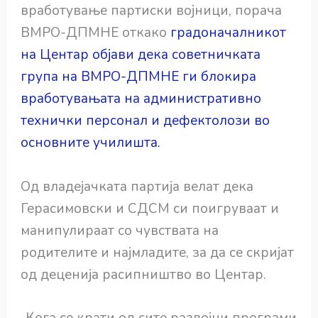
вработување партиски војници, порача
ВМРО-ДПМНЕ откако
градоначалникот
на Центар објави дека советничката
група на ВМРО-ДПМНЕ ги блокира
вработувањата на административно
технички персонал и дефектолози во
основните училишта.
Од владејачката партија велат дека
Герасимовски и СДСМ си поигруваат и
манипулираат со чувствата на
родителите и најмладите, за да се скријат
од деценија расипништво во Центар.