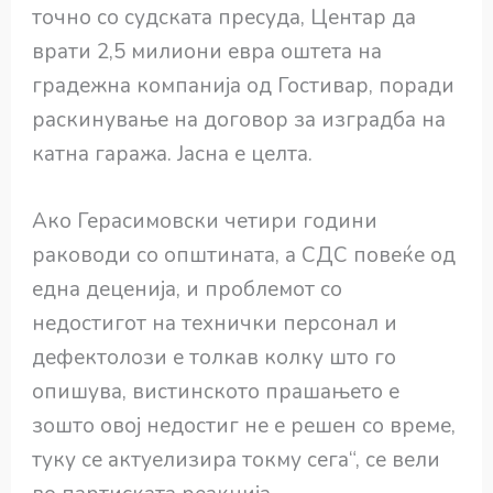
точно со судската пресуда, Центар да
врати 2,5 милиони евра оштета на
градежна компанија од Гостивар, поради
раскинување на договор за изградба на
катна гаража. Јасна е целта.
Ако Герасимовски четири години
раководи со општината, а СДС повеќе од
една деценија, и проблемот со
недостигот на технички персонал и
дефектолози е толкав колку што го
опишува, вистинското прашањето е
зошто овој недостиг не е решен со време,
туку се актуелизира токму сега“, се вели