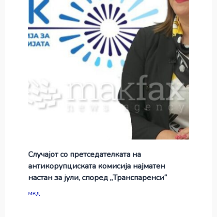
Случајот со претседателката на
антикорупциската комисија најматен
настан за јули, според „Транспаренси“
мкд