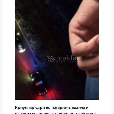
Криумчар удри во патарини, возила и
нападна полицаец – приведени две лица