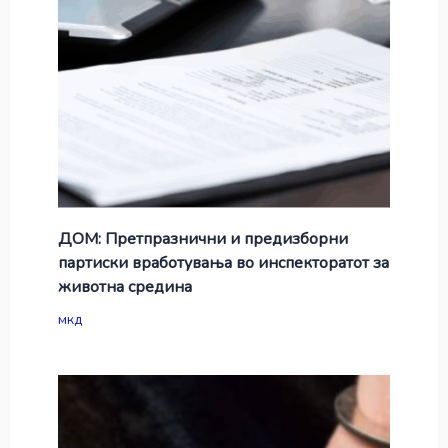
ДОМ: Претпразнични и предизборни
партиски вработувања во инспекторатот за
животна средина
мкд