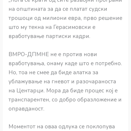
„Кога се крати од сите развојни програми
на општината за да се платат судски
трошоци од милиони евра, прво решение
што му текна на Герасимовски е
вработување партиски кадри.
ВМРО-ДПМНЕ не е против нови
вработувања, онаму каде што е потребно.
Но, тоа не смее да биде алатка за
ублажување на гневот и разочараноста
на Центарци. Мора да биде процес кој е
транспарентен, со добро образложение и
оправданост.
Моментот на оваа одлука се поклопува