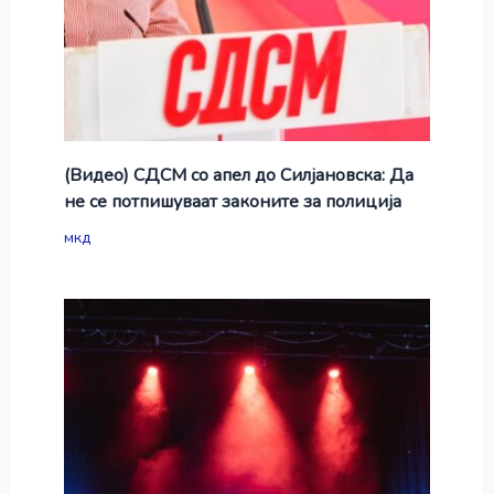
(Видео) СДСМ со апел до Силјановска: Да
не се потпишуваат законите за полиција
мкд