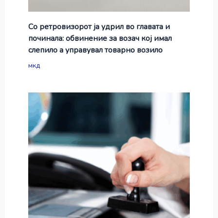
Со ретровизорот ја удрил во главата и
починала: обвинение за возач кој имал
слепило а управувал товарно возило
мкд