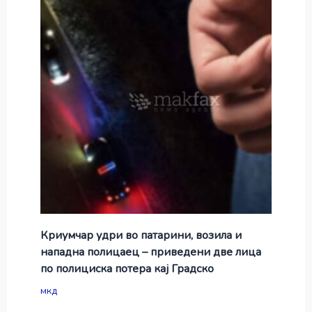
Криумчар удри во патарини, возила и
нападна полицаец – приведени две лица
по полициска потера кај Градско
мкд