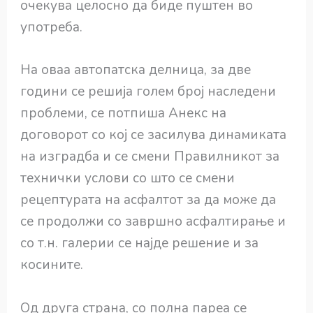
очекува целосно да биде пуштен во
употреба.
На оваа автопатска делница, за две
години се решија голем број наследени
проблеми, се потпиша Анекс на
договорот со кој се засилува динамиката
на изградба и се смени Правилникот за
технички услови со што се смени
рецептурата на асфалтот за да може да
се продолжи со завршно асфалтирање и
со т.н. галерии се најде решение и за
косините.
Од друга страна, со полна пареа се