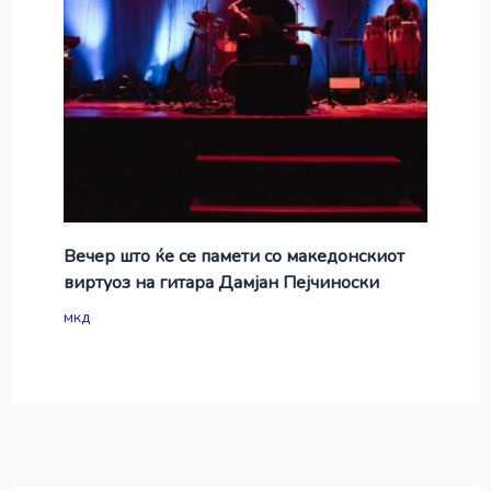
Вечер што ќе се памети со македонскиот
виртуоз на гитара Дамјан Пејчиноски
мкд