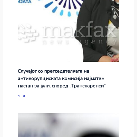
Случајот со претседателката на
антикорупциската комисија најматен
настан за јули, според „Транспаренси“
мкд