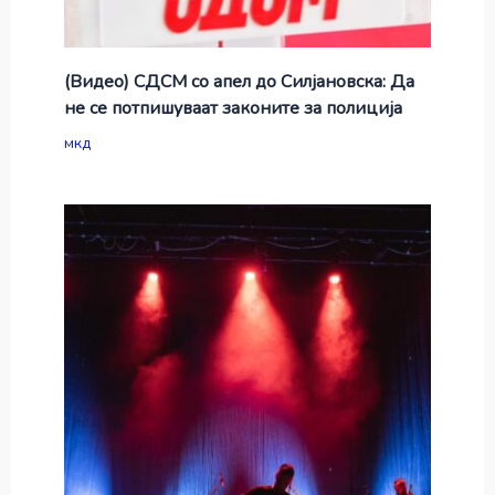
(Видео) СДСМ со апел до Силјановска: Да
не се потпишуваат законите за полиција
мкд