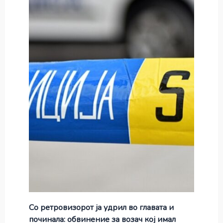
Со ретровизорот ја удрил во главата и
починала: обвинение за возач кој имал