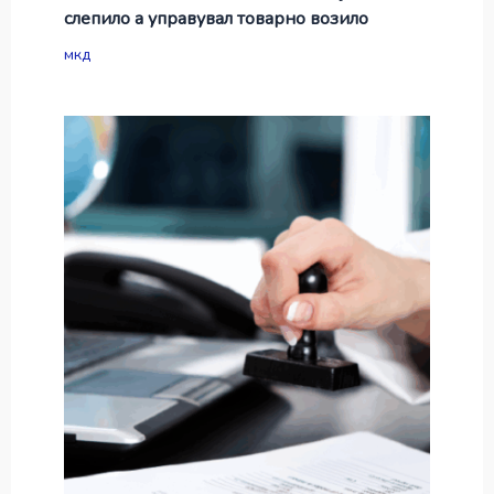
слепило а управувал товарно возило
мкд