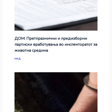
ДОМ: Претпразнични и предизборни
партиски вработувања во инспекторатот за
животна средина
мкд