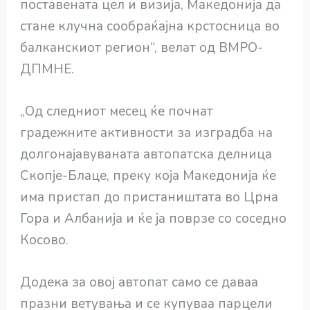
поставената цел и визија, Македонија да
стане клучна сообраќајна крстосница во
балканскиот регион“, велат од ВМРО-
ДПМНЕ.
„Од следниот месец ќе почнат
градежните активности за изградба на
долгонајавуваната автопатска делница
Скопје-Блаце, преку која Македонија ќе
има пристап до пристаништата во Црна
Гора и Албанија и ќе ја поврзе со соседно
Косово.
Додека за овој автопат само се даваа
празни ветувања и се купуваа парцели