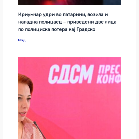
Криумчар удри во патарини, возила и
нападна полицаец – приведени две лица
по полициска потера кај Градско
мкд