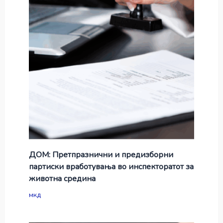
ДОМ: Претпразнични и предизборни
партиски вработувања во инспекторатот за
животна средина
мкд