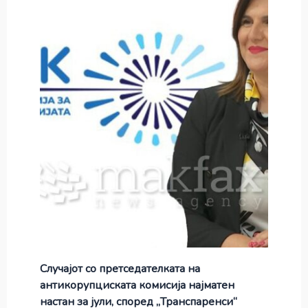
Случајот со претседателката на
антикорупциската комисија најматен
настан за јули, според „Транспаренси“