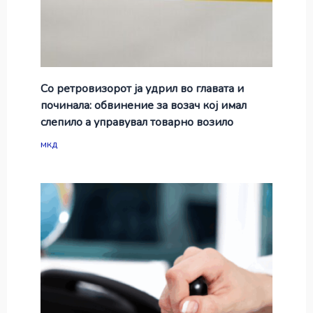
Со ретровизорот ја удрил во главата и
починала: обвинение за возач кој имал
слепило а управувал товарно возило
мкд