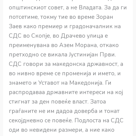
општинскиот совет, а не Владата. За да ги
потсетиме, токму тие во време Зоран
Заев како премиер и градоначалник на
СДС во Скопје, во Драчево улица е
преименувана во Азем Морана, откако
претходно се викала Јустинијан Први.
СДС говори за македонска државност, а
во нивно време се променија и името, и
знамето и Уставот на Македонија. Ги
распродаваа државните интереси на кој
стигнат за ден повеќе власт. Затоа
граѓаните не им дадоа доверба и тонат
секојдневно се повеќе. Подлоста на СДС
оди во невидени размери, а ние како