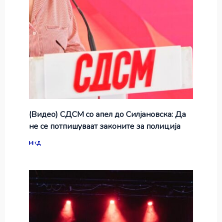
(Видео) СДСМ со апел до Силјановска: Да
не се потпишуваат законите за полиција
мкд