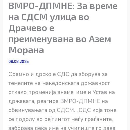
ВМРО-ДПМНЕ: За време
на СДСМ улица во
Драчево е
преименувана во Азем
Морана
08.08.2025
Срамно и дрско е СДС да зборува за
темелите на македонската државност
откако променија знаме, име и Устав на
државата, реагира ВМРО-ДПМНЕ на
обвинувањата од СДСМ. „СДС која тоне
се подолу во рејтингот меѓу граѓаните,
заборава дека име на училиште го дава