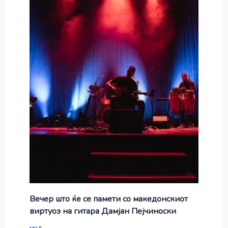
Вечер што ќе се памети со македонскиот
виртуоз на гитара Дамјан Пејчиноски
мкд