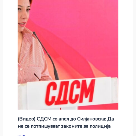
(Видео) СДСМ со апел до Силјановска: Да
не се потпишуваат законите за полиција