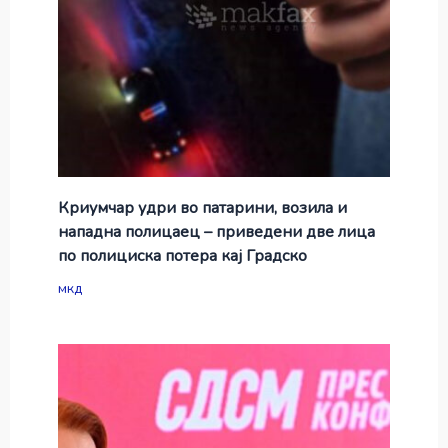
Криумчар удри во патарини, возила и
нападна полицаец – приведени две лица
по полициска потера кај Градско
мкд