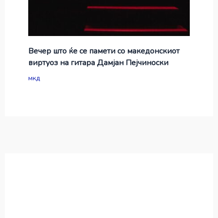
Вечер што ќе се памети со македонскиот
виртуоз на гитара Дамјан Пејчиноски
мкд