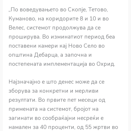
„По воведувањето во Скопје, Тетово,
Куманово, на коридорите 8 и 10 и во
Велес, системот продолжува да се
проширува. Во изминатиот период беа
поставени камери кај Ново Село во
општина Дебарца, а започна и
постепената имплементација во Охрид.
Најзначајно е што денес може да се
зборува за конкретни и мерливи
резултати. Во првите пет месеци од
примената на системот, бројот на
загинати во сообраќајни несреќи е
намален за 40 проценти, од 55 жртви во