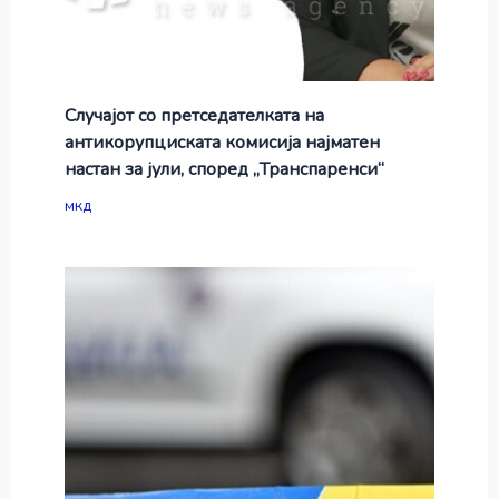
Случајот со претседателката на
антикорупциската комисија најматен
настан за јули, според „Транспаренси“
мкд