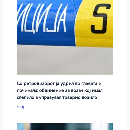
Со ретровизорот ја удрил во главата и
починала: обвинение за возач кој имал
слепило а управувал товарно возило
мкд