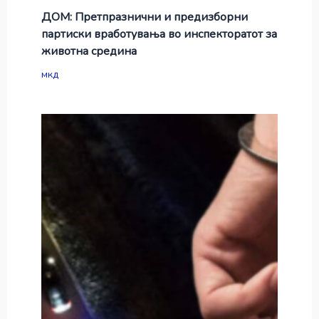
ДОМ: Претпразнични и предизборни
партиски вработувања во инспекторатот за
животна средина
мкд