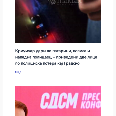
Криумчар удри во патарини, возила и
нападна полицаец – приведени две лица
по полициска потера кај Градско
мкд