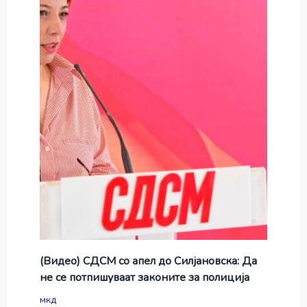
(Видео) СДСМ со апел до Силјановска: Да
не се потпишуваат законите за полиција
мкд