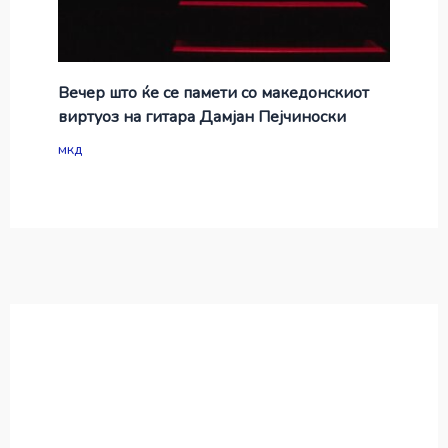
Вечер што ќе се памети со македонскиот
виртуоз на гитара Дамјан Пејчиноски
мкд