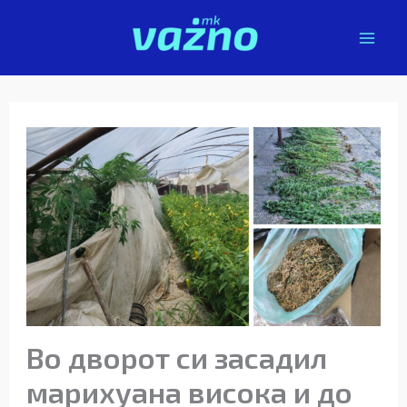
Skip
to
content
Во дворот си засадил
марихуана висока и до