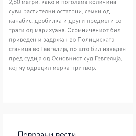
2,80 метри, како и поголема количина
суви растителни остатоци, семки од
канабис, дробилка и други предмети со
траги од марихуана. Осомничениот бил
приведен и задржан во Полициската
станица во Гевгелија, по што бил изведен
пред судија од Основниот суд Гевгелија,
кој му одредил мерка притвор.
Поврзани вести