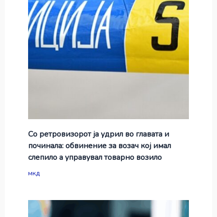
Со ретровизорот ја удрил во главата и
починала: обвинение за возач кој имал
слепило а управувал товарно возило
мкд