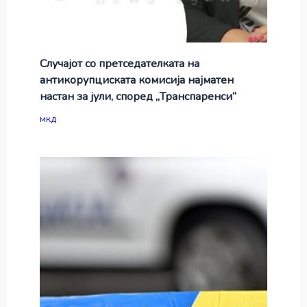
Случајот со претседателката на
антикорупциската комисија најматен
настан за јули, според „Транспаренси“
мкд