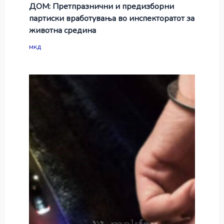
ДОМ: Претпразнични и предизборни
партиски вработувања во инспекторатот за
животна средина
мкд