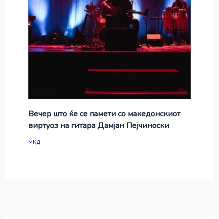
Вечер што ќе се памети со македонскиот
виртуоз на гитара Дамјан Пејчиноски
мкд