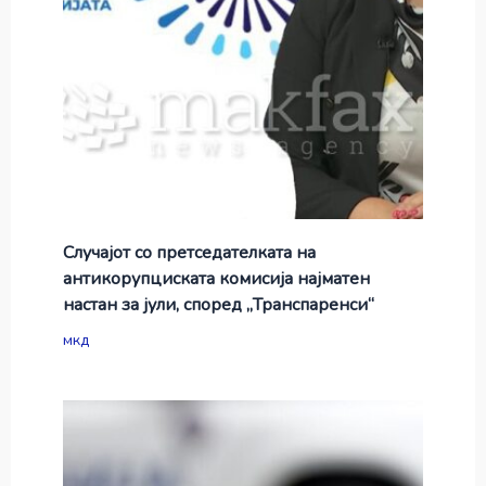
Случајот со претседателката на
антикорупциската комисија најматен
настан за јули, според „Транспаренси“
мкд