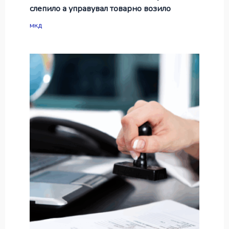
слепило а управувал товарно возило
мкд