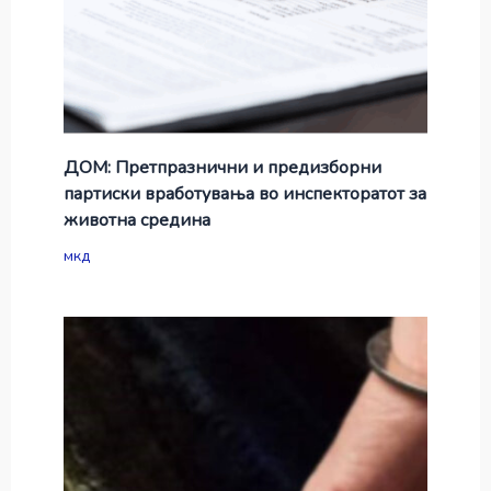
ДОМ: Претпразнични и предизборни
партиски вработувања во инспекторатот за
животна средина
мкд