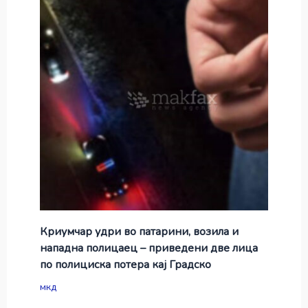
Криумчар удри во патарини, возила и
нападна полицаец – приведени две лица
по полициска потера кај Градско
мкд