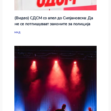
(Видео) СДСМ со апел до Силјановска: Да
не се потпишуваат законите за полиција
мкд