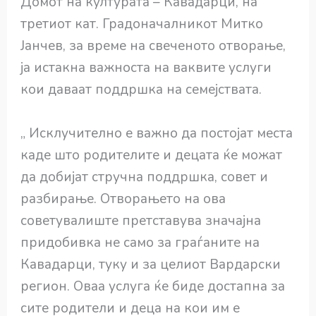
Домот на културата – Кавадарци, на
третиот кат. Градоначалникот Митко
Јанчев, за време на свеченото отворање,
ја истакна важноста на ваквите услуги
кои даваат поддршка на семејствата.
„ Исклучително е важно да постојат места
каде што родителите и децата ќе можат
да добијат стручна поддршка, совет и
разбирање. Отворањето на ова
советувалиште претставува значајна
придобивка не само за граѓаните на
Кавадарци, туку и за целиот Вардарски
регион. Оваа услуга ќе биде достапна за
сите родители и деца на кои им е