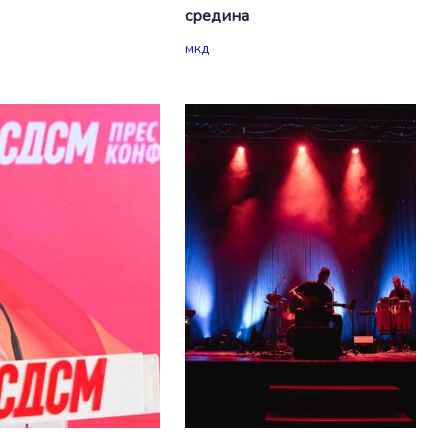
средина
мкд