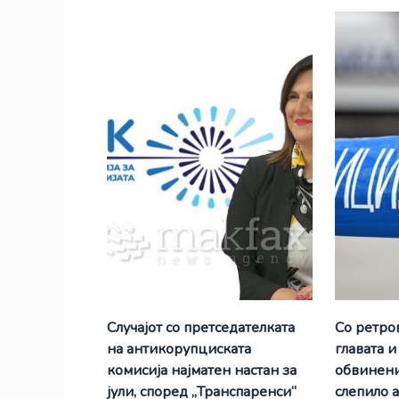
Случајот со претседателката
Со ретро
на антикорупциската
главата и
комисија најматен настан за
обвинени
јули, според „Транспаренси“
слепило 