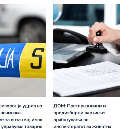
визорот ја удрил во
ДОМ: Претпразнични и
 починала:
предизборни партиски
е за возач кој имал
вработувања во
а управувал товарно
инспекторатот за животна