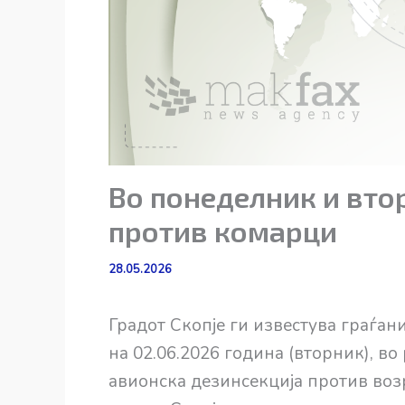
Во понеделник и втор
против комарци
28.05.2026
Градот Скопје ги известува граѓан
на 02.06.2026 година (вторник), в
авионска дезинсекција против воз