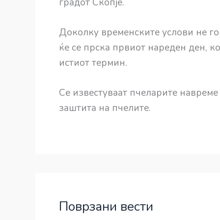
градот Скопје.
Доколку временските услови не го
ќе се прска првиот нареден ден, к
истиот термин.
Се известуваат пчеларите навреме
заштита на пчелите.
Поврзани вести