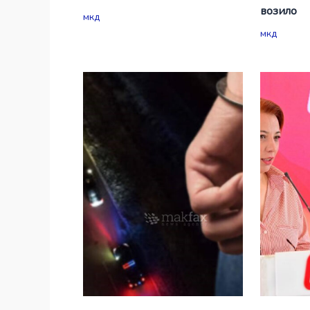
возило
мкд
мкд