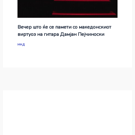
Вечер што ќе се памети со македонскиот
виртуоз на гитара Дамјан Пејчиноски
мкд