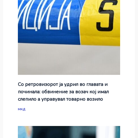
Со ретровизорот ја удрил во главата и
починала: обвинение за возач кој имал
слепило а управувал товарно возило
мкд