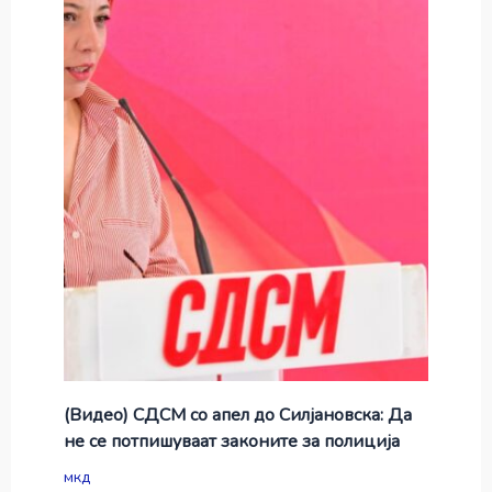
(Видео) СДСМ со апел до Силјановска: Да
не се потпишуваат законите за полиција
мкд