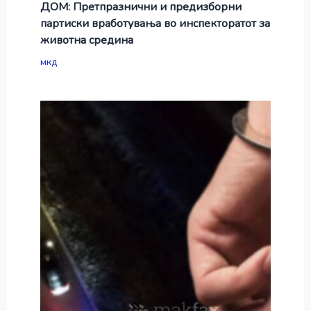
ДОМ: Претпразнични и предизборни
партиски вработувања во инспекторатот за
животна средина
мкд