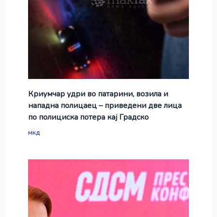
Криумчар удри во патарини, возила и
нападна полицаец – приведени две лица
по полициска потера кај Градско
мкд