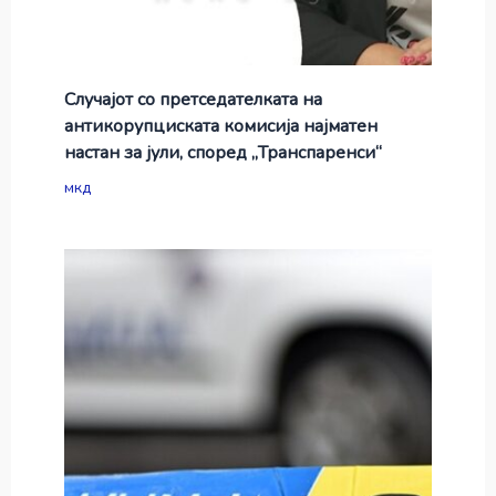
Случајот со претседателката на
антикорупциската комисија најматен
настан за јули, според „Транспаренси“
мкд