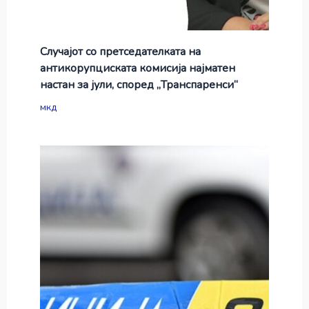
Случајот со претседателката на
антикорупциската комисија најматен
настан за јули, според „Транспаренси“
мкд