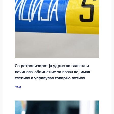
Со ретровизорот ја удрил во главата и
починала: обвинение за возач кој имал
слепило а управувал товарно возило
мкд