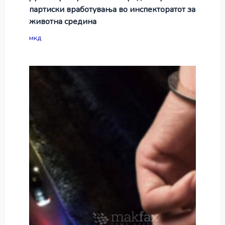
партиски вработувања во инспекторатот за
животна средина
мкд