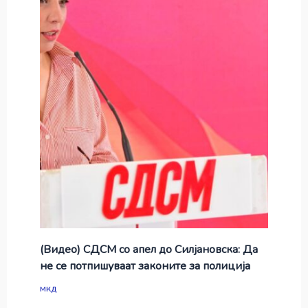
(Видео) СДСМ со апел до Силјановска: Да
не се потпишуваат законите за полиција
мкд