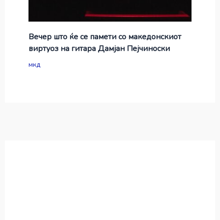
Вечер што ќе се памети со македонскиот
виртуоз на гитара Дамјан Пејчиноски
мкд