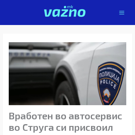
Skip
to
content
Вработен во автосервис
во Струга си присвоил