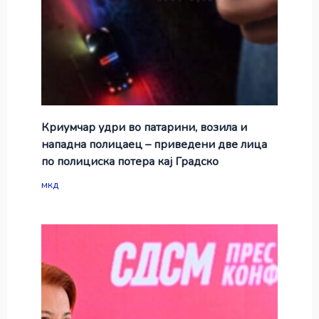
Криумчар удри во патарини, возила и
нападна полицаец – приведени две лица
по полициска потера кај Градско
мкд