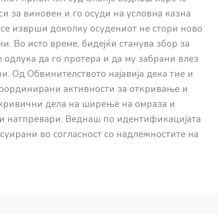
си за виновен и го осуди на условна казна
а се изврши доколку осудениот не стори ново
и. Во исто време, бидејќи станува збор за
 одлука да го протера и да му забрани влез
и. Од Обвинителството најавија дека тие и
оординирани активности за откривање и
кривични дела на ширење на омраза и
ки натпревари. Веднаш по идентификацијата
есуирани во согласност со надлежностите на