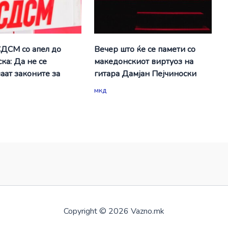
СДСМ со апел до
Вечер што ќе се памети со
ка: Да не се
македонскиот виртуоз на
аат законите за
гитара Дамјан Пејчиноски
мкд
Copyright © 2026 Vazno.mk