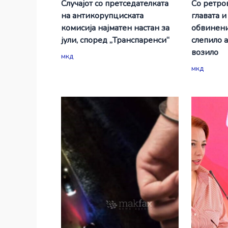
Случајот со претседателката
Со ретро
на антикорупциската
главата и
комисија најматен настан за
обвинени
јули, според „Транспаренси“
слепило 
возило
мкд
мкд