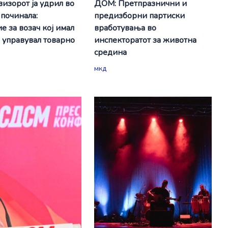
визорот ја удрил во
ДОМ: Претпразнични и
 починала:
предизборни партиски
е за возач кој имал
вработувања во
а управувал товарно
инспекторатот за животна
средина
мкд