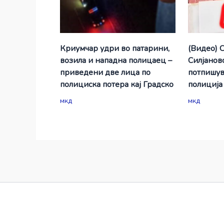
Криумчар удри во патарини,
(Видео) 
возила и нападна полицаец –
Силјановс
приведени две лица по
потпишув
полициска потера кај Градско
полиција
мкд
мкд