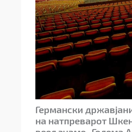
Германски државјани
на натпреварот Шкен
веел знаме „Голема А