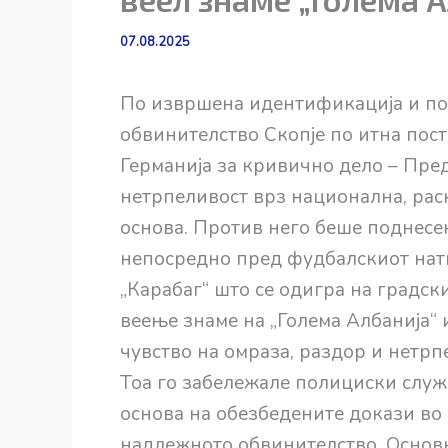
07.08.2025
По извршена идентификација и под
обвинителство Скопје по итна пос
Германија за кривично дело – Пре
нетрпеливост врз национална, рас
основа. Против него беше поднесен
непосредно пред фудбалскиот нат
„Карабаг“ што се одигра на градск
веење знаме на „Голема Албанија“ 
чувство на омраза, раздор и нетрп
Тоа го забележале полициски служ
основа на обезбедените докази во
надлежното обвинителство, Основ