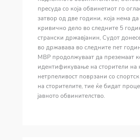
пресуда со која обвинетиот го огла
затвор од две години, која нема д
кривично дело во следните 5 годин
странски државјанин, Судот донесе
во државава во следните пет годин
МВР продолжуваат да преземаат к
идентификување на сторители на 
нетрпеливост поврзани со спортс
на сторителите, тие ќе бидат проц
јавното обвинителство.