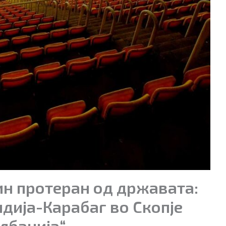
н протеран од државата:
дија-Карабаг во Скопје
лбанија“