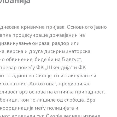
несена кривична пријава, Основното јавно
тапка процесуираше државјанин на
дизвикување омраза, раздор или
на, верска и друга дискриминаторска
о обвинение, бидејќи на 5 август,
превар помеѓу ФК „Шкендија“ и ФК
иот стадион во Скопје, со истакнување и
и со натпис „Автохтона“, предизвикал
еливост врз основа на етничка припадност.
беници, кои го лишиле од слобода. Врз
 координација меѓу полицијата и
ниот кривичен суд Скопје веднаш изрече