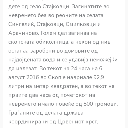
дете од село Стајковци. Загинатите во
невремето беа во реоните на селата
Сингелиќ, Стајковци, Смилковци и
Арачиново. Голем дел загинаа на
скопската обиколница, а некои од нив
останаа заробени во домовите од
најдојдената вода и се удавија неможејќи
да излезат. Во текот на 24 часа на 6
август 2016 во Скопје наврнале 92,9
литри на метар квадратен, а во текот на
првите два часа од почетокот на
невремето имало повеќе од 800 громови.
Граѓаните од целата држава
координирани од Црвениот крст,