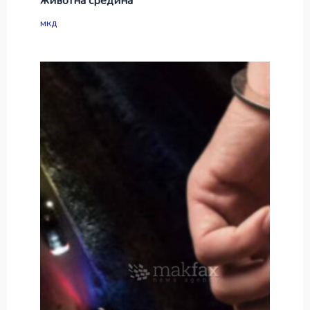
животна средина
мкд