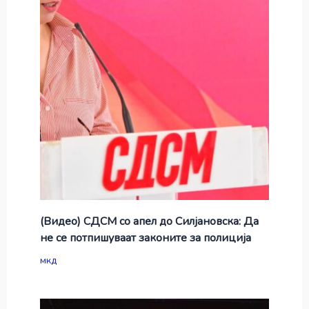
(Видео) СДСМ со апел до Силјановска: Да
не се потпишуваат законите за полиција
мкд