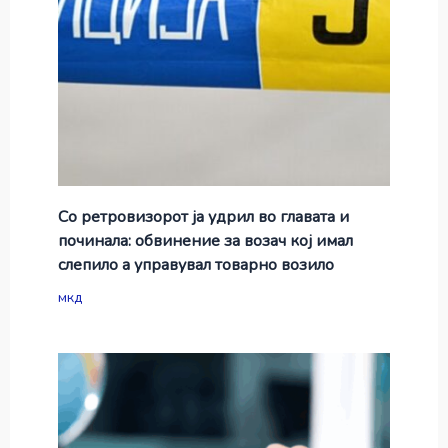
Со ретровизорот ја удрил во главата и
починала: обвинение за возач кој имал
слепило а управувал товарно возило
мкд