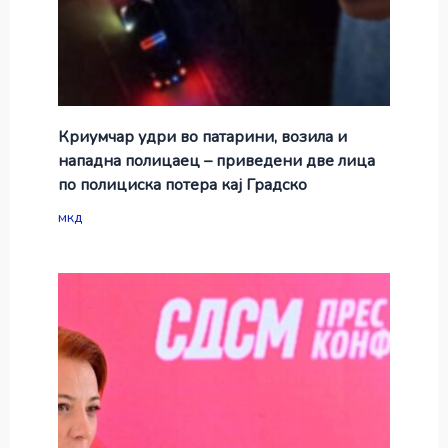
Криумчар удри во патарини, возила и
нападна полицаец – приведени две лица
по полициска потера кај Градско
мкд