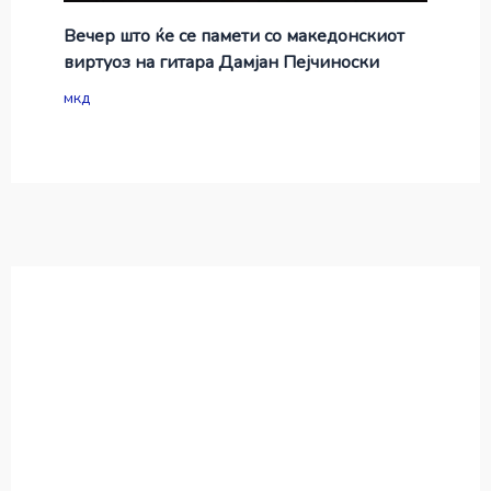
Вечер што ќе се памети со македонскиот
виртуоз на гитара Дамјан Пејчиноски
мкд