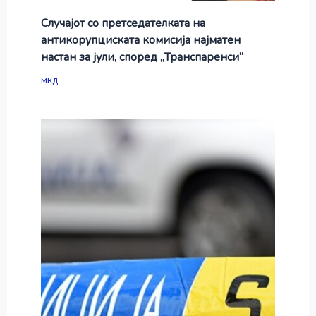
Случајот со претседателката на
антикорупциската комисија најматен
настан за јули, според „Транспаренси“
мкд