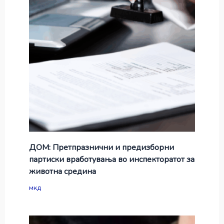
ДОМ: Претпразнични и предизборни
партиски вработувања во инспекторатот за
животна средина
мкд