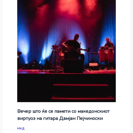
Вечер што ќе се памети со македонскиот
виртуоз на гитара Дамјан Пејчиноски
мкд