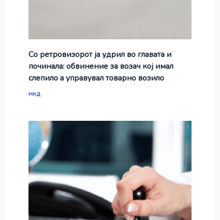
Со ретровизорот ја удрил во главата и
починала: обвинение за возач кој имал
слепило а управувал товарно возило
мкд