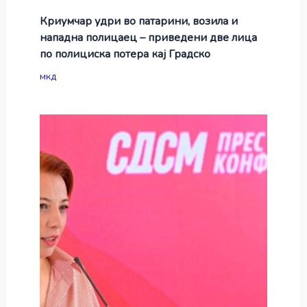
Криумчар удри во патарини, возила и
нападна полицаец – приведени две лица
по полициска потера кај Градско
мкд