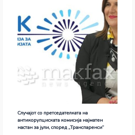
Случајот со претседателката на
антикорупциската комисија најматен
настан за јули, според „Транспаренси“