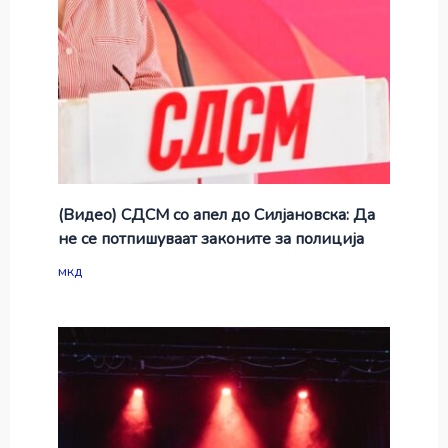
(Видео) СДСМ со апел до Силјановска: Да
не се потпишуваат законите за полиција
мкд