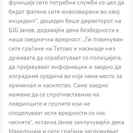
функција сите потребни служби со цел да
бидат фатени сите инволвирани во овој
инцидент“, дециден беше директорот на
БЈБ Јанев, додавајќи дека безбедноста е
наша заедничка вредност. „Ги повикувам
сите граѓани на Тетово и насекаде низ
државата да соработуваат со полицијата,
да пријавуваат информации и заедно да
изградиме средина во која нема место за
криминал и насилство. Само заедно
можеме да се спротивставиме на
поединците и групите кои не
споделуваат исти вредности со нас
чесните“, истакна Јанев заклучувајќи дека
Македонија и сите граѓани заслужуваат