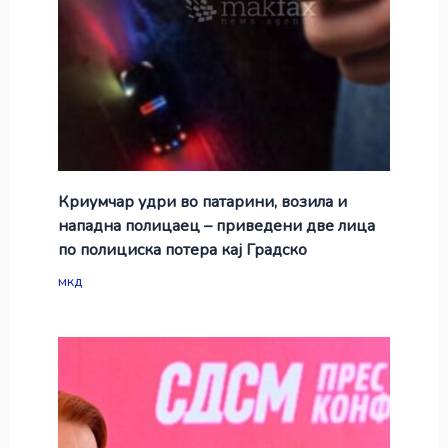
Криумчар удри во патарини, возила и
нападна полицаец – приведени две лица
по полициска потера кај Градско
мкд