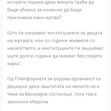
испрати порака дека жената треба да
биде убиена за конечно да биде
признаена како жртва?
Што ќе направат институциите за децата
на жртвата, кои со години живееле со
насилството, и институциите ги лишуваат
уште долги години да живеат без својата
мајка“.
Од Платформата за родова еднаквост се
децидни дека заштитата на жените не е
тема за бескрајни состаноци, туку таа е
законска обврска.