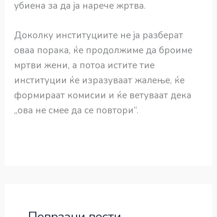
убиена за да ја нарече жртва.
Доколку институциите не ја разберат
оваа порака, ќе продолжиме да броиме
мртви жени, а потоа истите тие
институции ќе изразуваат жалење, ќе
формираат комисии и ќе ветуваат дека
„ова не смее да се повтори“.
Поврзани вести