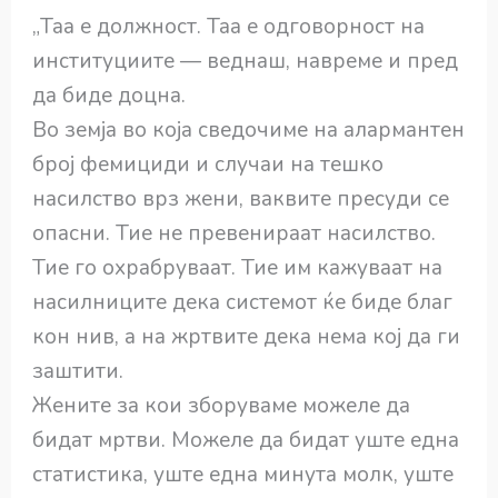
„Таа е должност. Таа е одговорност на
институциите — веднаш, навреме и пред
да биде доцна.
Во земја во која сведочиме на алармантен
број фемициди и случаи на тешко
насилство врз жени, ваквите пресуди се
опасни. Тие не превенираат насилство.
Тие го охрабруваат. Тие им кажуваат на
насилниците дека системот ќе биде благ
кон нив, а на жртвите дека нема кој да ги
заштити.
Жените за кои зборуваме можеле да
бидат мртви. Можеле да бидат уште една
статистика, уште една минута молк, уште