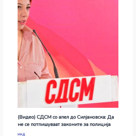
(Видео) СДСМ со апел до Силјановска: Да
не се потпишуваат законите за полиција
мкд