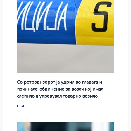
Со ретровизорот ја удрил во главата и
починала: обвинение за возач кој имал
слепило а управувал товарно возило
мкд