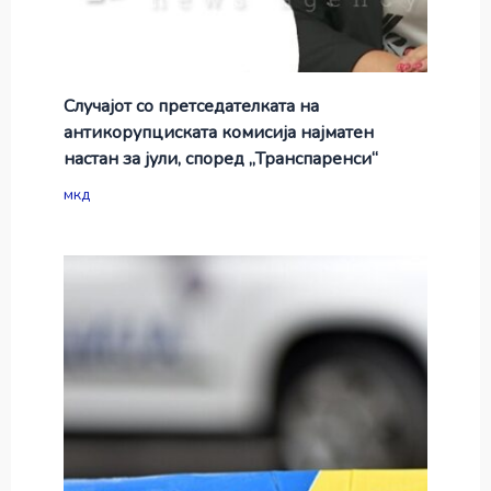
Случајот со претседателката на
антикорупциската комисија најматен
настан за јули, според „Транспаренси“
мкд