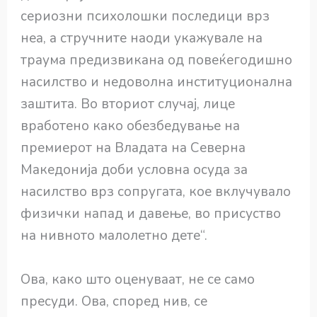
сериозни психолошки последици врз
неа, а стручните наоди укажувале на
траума предизвикана од повеќегодишно
насилство и недоволна институционална
заштита. Во вториот случај, лице
вработено како обезбедување на
премиерот на Владата на Северна
Македонија доби условна осуда за
насилство врз сопругата, кое вклучувало
физички напад и давење, во присуство
на нивното малолетно дете“.
Ова, како што оценуваат, не се само
пресуди. Ова, според нив, се