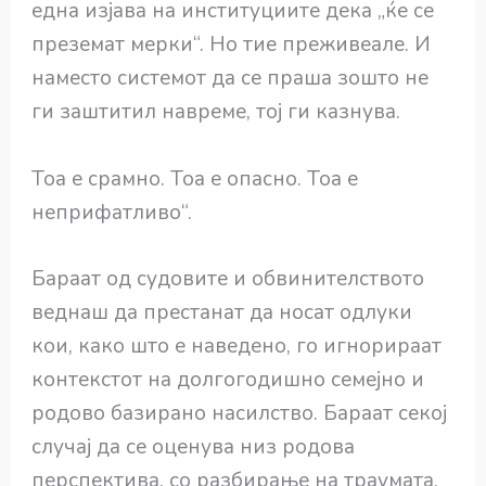
една изјава на институциите дека „ќе се
преземат мерки“. Но тие преживеале. И
наместо системот да се праша зошто не
ги заштитил навреме, тој ги казнува.
Тоа е срамно. Тоа е опасно. Тоа е
неприфатливо“.
Бараат од судовите и обвинителството
веднаш да престанат да носат одлуки
кои, како што е наведено, го игнорираат
контекстот на долгогодишно семејно и
родово базирано насилство. Бараат секој
случај да се оценува низ родова
перспектива, со разбирање на траумата,