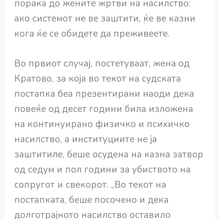
порака до жените жртви на насилство:
ако системот не ве заштити, ќе ве казни
кога ќе се обидете да преживеете.
Во првиот случај, постетуваат, жена од
Кратово, за која во текот на судската
постапка беа презентирани наоди дека
повеќе од десет години била изложена
на континуирано физичко и психичко
насилство, а институциите не ја
заштитиле, беше осудена на казна затвор
од седум и пол години за убиството на
сопругот и свекорот. „Во текот на
постапката, беше посочено и дека
долготрајното насилство оставило