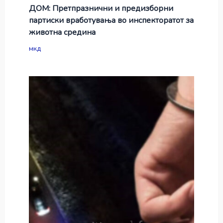
ДОМ: Претпразнични и предизборни
партиски вработувања во инспекторатот за
животна средина
мкд