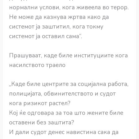
нормални услови, кога живеела во терор.
Не може да казнува жртва како да
системот ја заштитил, кога токму
системот ја оставил сама“.
Прашуваат, каде биле институциите кога
насилството траело
„Каде биле центрите за социјална работа,
полицијата, обвинителството и судот
кога ризикот растел?
Кој ќе одговара за тоа што жените биле
оставени без заштита?
И дали судот денес навистина сака да