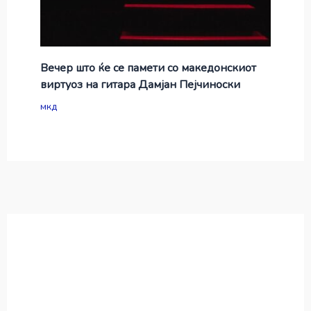
Вечер што ќе се памети со македонскиот
виртуоз на гитара Дамјан Пејчиноски
мкд