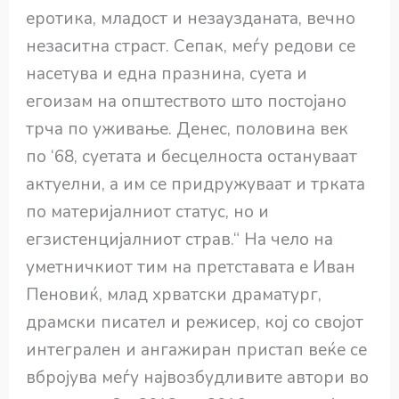
еротика, младост и незаузданата, вечно
незаситна страст. Сепак, меѓу редови се
насетува и една празнина, суета и
егоизам на општеството што постојано
трча по уживање. Денес, половина век
по ‘68, суетата и бесцелноста остануваат
актуелни, а им се придружуваат и трката
по материјалниот статус, но и
егзистенцијалниот страв.“ На чело на
уметничкиот тим на претставата е Иван
Пеновиќ, млад хрватски драматург,
драмски писател и режисер, кој со својот
интегрален и ангажиран пристап веќе се
вбројува меѓу највозбудливите автори во