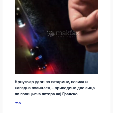
Криумчар удри во патарини, возила и
нападна полицаец – приведени две лица
по полициска потера кај Градско
мкд