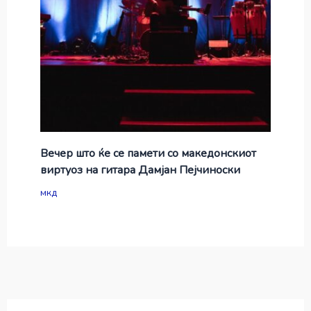
Вечер што ќе се памети со македонскиот
виртуоз на гитара Дамјан Пејчиноски
мкд