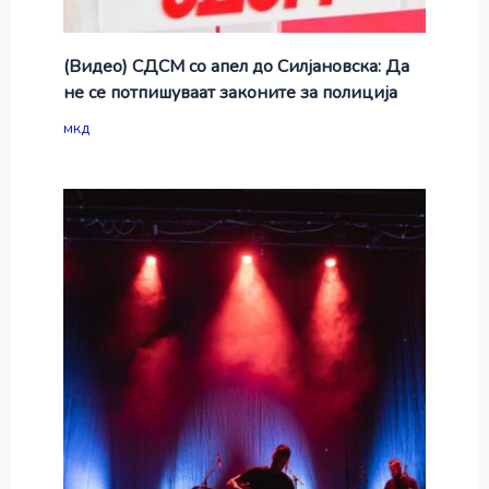
(Видео) СДСМ со апел до Силјановска: Да
не се потпишуваат законите за полиција
мкд