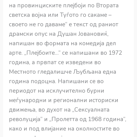
на провинциските плејбоји по Втората
светска војна или Туѓото го сакаме –
своето не го даваме“ е текст од раниот
драмски опус на Душан Јовановиќ,
напишан во формата на комедија дел
арте. „Плејбоите…“ се напишани во 1972
година, а првпат се изведени во
Местното гледалишче Љубљана една
година подоцна. Напишани се во
периодот на исклучително бурни
меѓународни и регионални историски
движења, во духот на „Сексуалната
револуција“ и „Пролетта од 1968 година“,
како и под влијание на околностите во