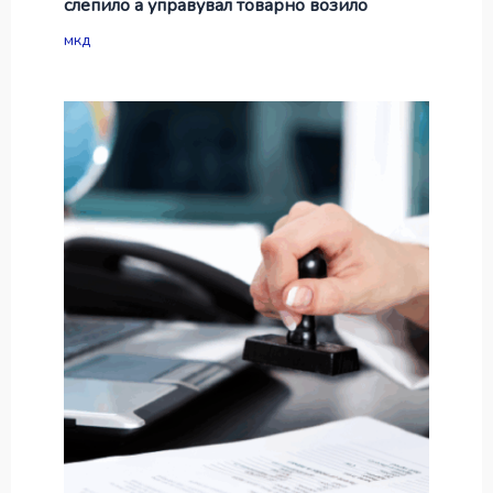
слепило а управувал товарно возило
мкд