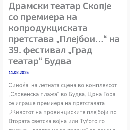
Драмски театар Скопје
со премиера на
копродукциската
претстава „Плејбои…“ на
39. фестивал „Град
театар“ Будва
11.08.2025
Синоќа, на летната сцена во комплексот
„Словенска плажа“ во Будва, Црна Гора,
се играше премиера на претставата
„Животот на провинциските плејбоји по
Втората светска војна или Туѓото го