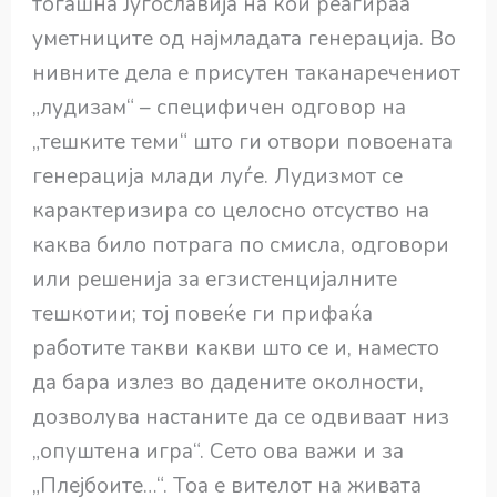
тогашна Југославија на кои реагираа
уметниците од најмладата генерација. Во
нивните дела е присутен таканаречениот
„лудизам“ – специфичен одговор на
„тешките теми“ што ги отвори повоената
генерација млади луѓе. Лудизмот се
карактеризира со целосно отсуство на
каква било потрага по смисла, одговори
или решенија за егзистенцијалните
тешкотии; тој повеќе ги прифаќа
работите такви какви што се и, наместо
да бара излез во дадените околности,
дозволува настаните да се одвиваат низ
„опуштена игра“. Сето ова важи и за
„Плејбоите…“. Тоа е вителот на живата