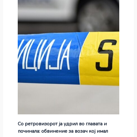
Со ретровизорот ја удрил во главата и
починала: обвинение за возач кој имал