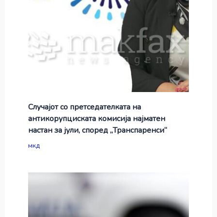
Случајот со претседателката на
антикорупциската комисија најматен
настан за јули, според „Транспаренси“
мкд