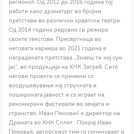
регионот. Од 2012 до 2016 година тој
работи како драматург во бројни
претстави во различни хрватски театри.
Од 2014 година редовно ги режира
своите текстови. Пресвртница во
неговата кариера во 2021 година е
наградената претстава „Знаеш ти кој сум
јас“, во продукција на ХНК Загреб. Сите
негови проекти се примени со
воодушевување кај стручната и
пошироката јавност и се играат на
реномирани фестивали во земјата и
странство. Иван Пеновиќ е директор на
Драмата во ХНК Сплит . Покрај Иван
Пеновиќ, авторскиот тим го сочинуваат и