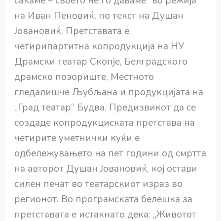
сакаме – своето не го даваме“ во режија
на Иван Пеновиќ, по текст на Душан
Јовановиќ. Претставата е
четирипартитна копродукција на НУ
Драмски театар Скопје, Белградското
драмско позориште, Местното
гледалишче Љубљана и продукцијата на
„Град театар“ Будва. Предизвикот да се
создаде копродукциската претстава на
четирите уметнички куќи е
одбележувањето на пет години од смртта
на авторот Душан Јовановиќ, кој остави
силен печат во театарскиот израз во
регионот. Во програмската белешка за
претставата е истакнато дека: „Животот