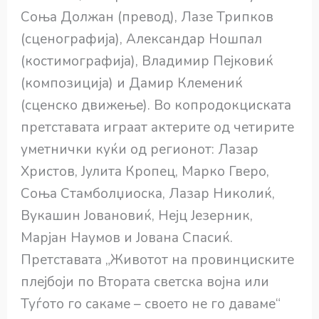
Соња Должан (превод), Лазе Трипков
(сценографија), Александар Ношпал
(костимографија), Владимир Пејковиќ
(композиција) и Дамир Клемениќ
(сценско движење). Во копродокциската
претставата играат актерите од четирите
уметнички куќи од регионот: Лазар
Христов, Јулита Кропец, Марко Гверо,
Соња Стамболџиоска, Лазар Николиќ,
Вукашин Јовановиќ, Нејц Језерник,
Марјан Наумов и Јована Спасиќ.
Претставата „Животот на провинциските
плејбоји по Втората светска војна или
Туѓото го сакаме – своето не го даваме“