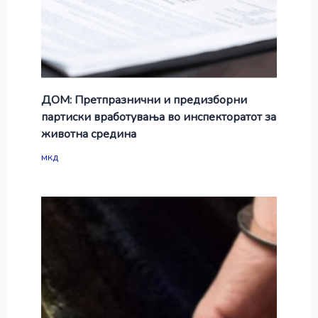
ДОМ: Претпразнични и предизборни
партиски вработувања во инспекторатот за
животна средина
мкд