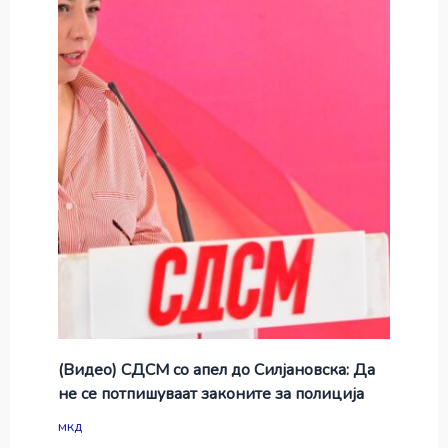
(Видео) СДСМ со апел до Силјановска: Да
не се потпишуваат законите за полиција
мкд