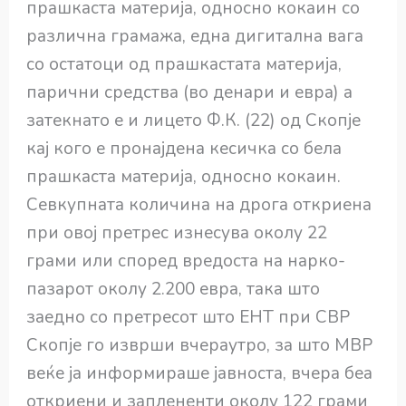
прашкаста материја, односно кокаин со
различна грамажа, една дигитална вага
со остатоци од прашкастата материја,
парични средства (во денари и евра) а
затекнато е и лицето Ф.К. (22) од Скопје
кај кого е пронајдена кесичка со бела
прашкаста материја, односно кокаин.
Севкупната количина на дрога откриена
при овој претрес изнесува околу 22
грами или според вредоста на нарко-
пазарот околу 2.200 евра, така што
заедно со претресот што ЕНТ при СВР
Скопје го изврши вчераутро, за што МВР
веќе ја информираше јавноста, вчера беа
откриени и заплененти околу 122 грами