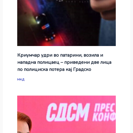
Криумчар удри во патарини, возила и
нападна полицаец – приведени две лица
по полициска потера кај Градско
мкд