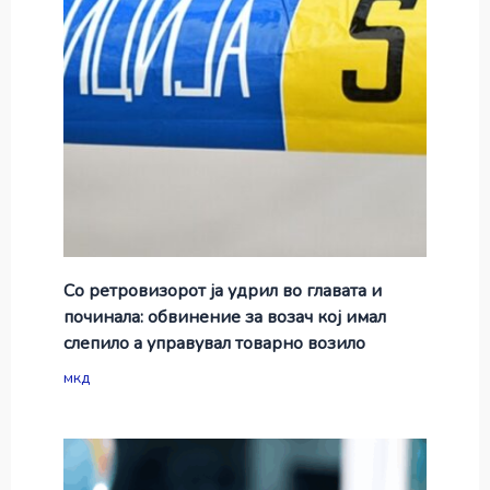
Со ретровизорот ја удрил во главата и
починала: обвинение за возач кој имал
слепило а управувал товарно возило
мкд