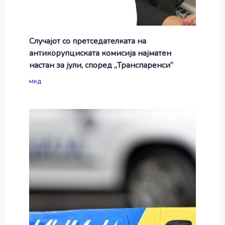
Случајот со претседателката на
антикорупциската комисија најматен
настан за јули, според „Транспаренси“
мкд