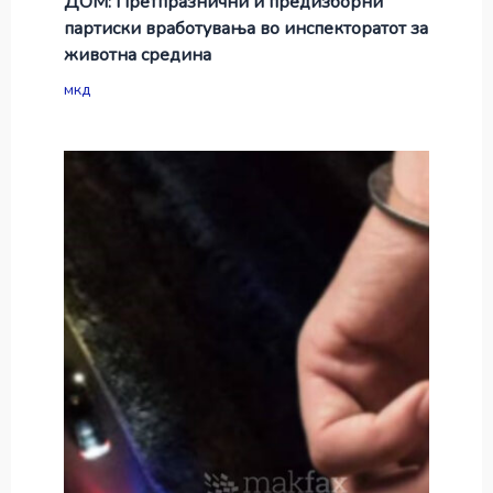
ДОМ: Претпразнични и предизборни
партиски вработувања во инспекторатот за
животна средина
мкд