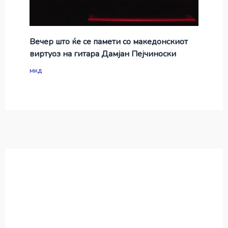
Вечер што ќе се памети со македонскиот
виртуоз на гитара Дамјан Пејчиноски
мкд