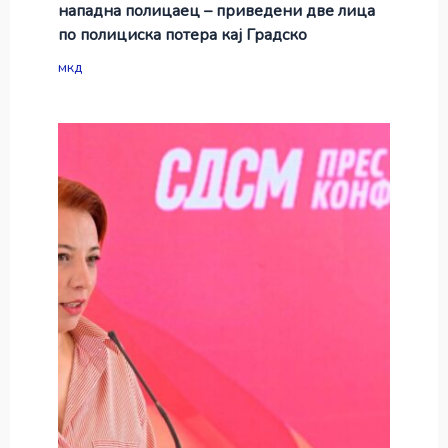
нападна полицаец – приведени две лица
по полициска потера кај Градско
мкд