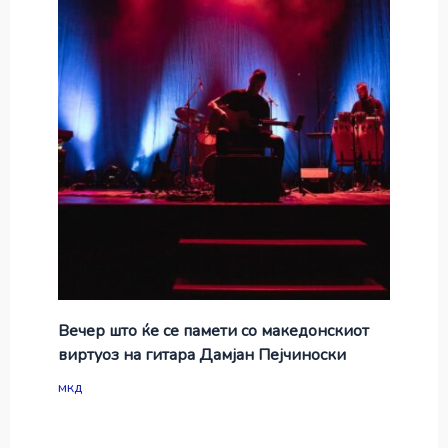
Вечер што ќе се памети со македонскиот
виртуоз на гитара Дамјан Пејчиноски
мкд