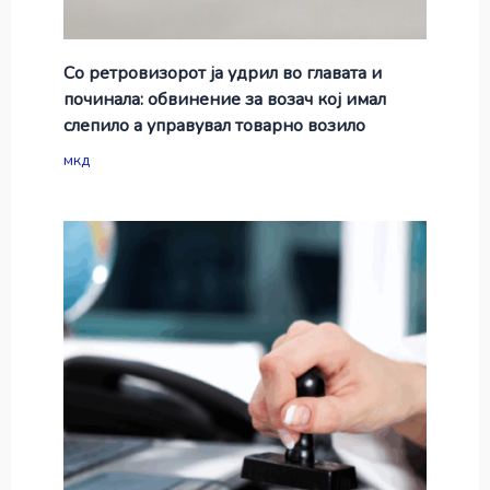
Со ретровизорот ја удрил во главата и
починала: обвинение за возач кој имал
слепило а управувал товарно возило
мкд