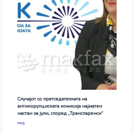
Случајот со претседателката на
антикорупциската комисија најматен
настан за јули, според „Транспаренси“
мкд