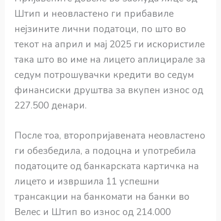
Штип и неовластено ги прибавиле
нејзините лични податоци, по што во
текот на април и мај 2025 ги искористиле
така што во име на лицето аплицирале за
седум потрошувачки кредити во седум
финансиски друштва за вкупен износ од
227.500 денари.
После тоа, второпријавената неовластено
ги обезбедила, а подоцна и употребила
податоците од банкарската картичка на
лицето и извршила 11 успешни
трансакции на банкомати на банки во
Велес и Штип во износ од 214.000