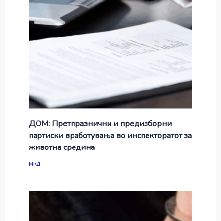
ДОМ: Претпразнични и предизборни
партиски вработувања во инспекторатот за
животна средина
мкд