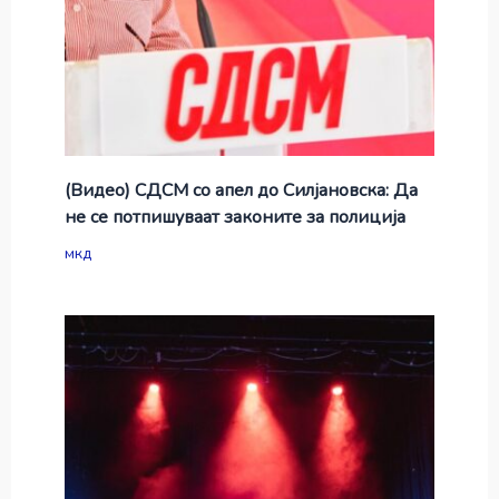
(Видео) СДСМ со апел до Силјановска: Да
не се потпишуваат законите за полиција
мкд