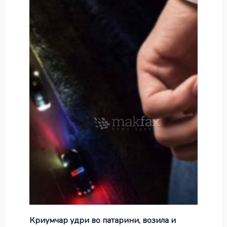
Криумчар удри во патарини, возила и