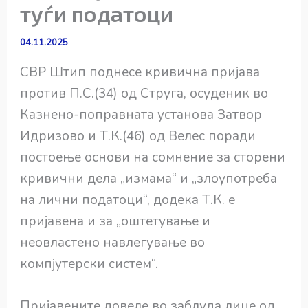
туѓи податоци
04.11.2025
СВР Штип поднесе кривична пријава
против П.С.(34) од Струга, осуденик во
Казнено-поправната установа Затвор
Идризово и Т.К.(46) од Велес поради
постоење основи на сомнение за сторени
кривични дела „измама“ и „злоупотреба
на лични податоци“, додека Т.К. е
пријавена и за „оштетување и
неовластено навлегување во
компјутерски систем“.
Пријавените довеле во заблуда лице од