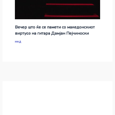
Вечер што ќе се памети со македонскиот
виртуоз на гитара Дамјан Пејчиноски
мкд