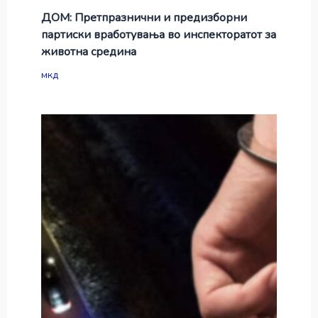
ДОМ: Претпразнични и предизборни
партиски вработувања во инспекторатот за
животна средина
мкд