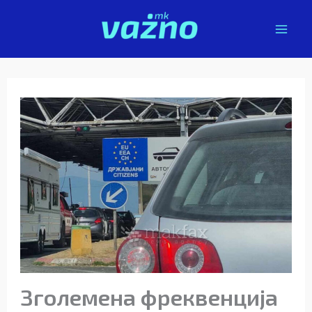
Skip
to
content
Зголемена фреквенција