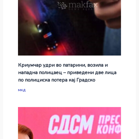
Криумчар удри во патарини, возила и
нападна полицаец – приведени две лица
по полициска потера кај Градско
мкд