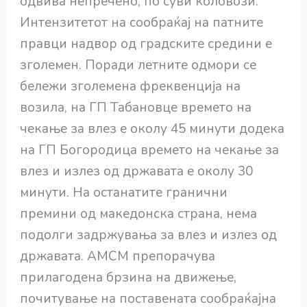
одвива непречено, по суви коловози.
Интензитетот на сообраќај на патните
правци надвор од градските средини е
зголемен. Поради летните одмори се
бележи зголемена фреквенција на
возила, на ГП Табановце времето на
чекање за влез е околу 45 минути додека
на ГП Богородица времето на чекање за
влез и излез од државата е околу 30
минути. На останатите гранични
премини од македонска страна, нема
подолги задржувања за влез и излез од
државата. АМСМ препорачува
прилагодена брзина на движење,
почитување на поставената сообраќајна