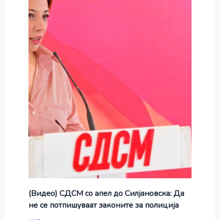
(Видео) СДСМ со апел до Силјановска: Да
не се потпишуваат законите за полиција