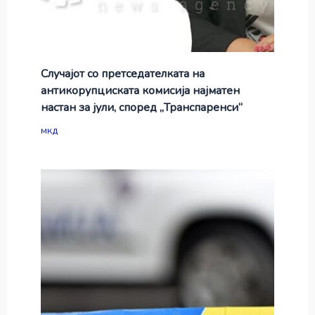
Случајот со претседателката на
антикорупциската комисија најматен
настан за јули, според „Транспаренси“
мкд