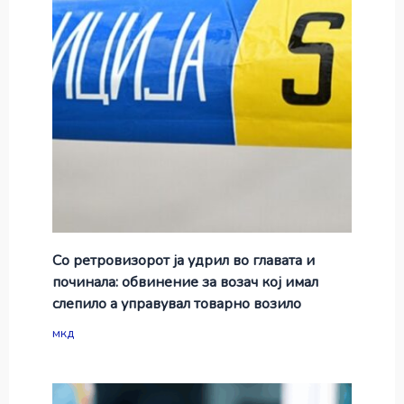
Со ретровизорот ја удрил во главата и
починала: обвинение за возач кој имал
слепило а управувал товарно возило
мкд