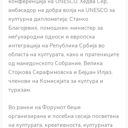
конференција на UNESCO, Хедва Сер,
амбасадор на добра волја на UNESCO за
културна дипломатија, Станко
Благојевиќ, помошник-министер за
меѓународни односи и европска
интеграција на Република Србија во
областа на културата, како и пратениците
од македонскoто Собрание, Велика
Стојкова Серафимовска и Бејџан Илјаз,
членови на Комисијата за култура и
туризам.
Во рамки на Форумот беше
организирана и посебна сесија посветена
на културата, креативноста, културната