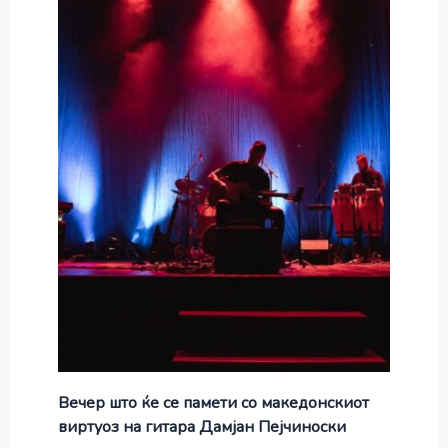
Вечер што ќе се памети со македонскиот
виртуоз на гитара Дамјан Пејчиноски