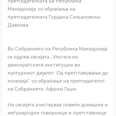
претседателката на Република
Македонија, со обраќање на
претседателката Гордана Сиљановска-
Давкова.
Во Собранието на Република Македонија
се одржа сесијата „Улогата на
демократските институции во
културниот дијалог: Од претставување до
кохезија“, со обраќање на претседателот
на Собранието, Африм Гаши.
На сесијата учествуваа повеќе домашни и
меѓународни говорници и претставници