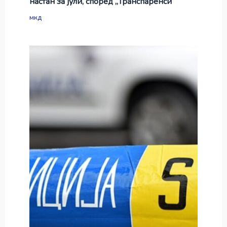
настан за јули, според „Транспаренси“
мкд