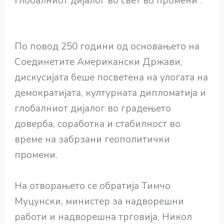
глобалниот дијалог во свет во промени“.
По повод 250 години од основањето на
Соединетите Американски Држави,
дискусијата беше посветена на улогата на
демократијата, културната дипломатија и
глобалниот дијалог во градењето
доверба, соработка и стабилност во
време на забрзани геополитички
промени.
На отворањето се обратија Тимчо
Муцунски, министер за надворешни
работи и надворешна трговија, Никол