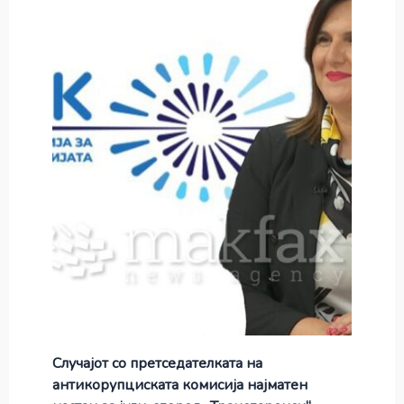
Случајот со претседателката на
антикорупциската комисија најматен