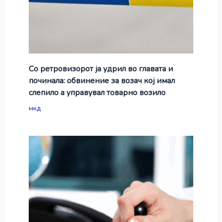
Со ретровизорот ја удрил во главата и
починала: обвинение за возач кој имал
слепило а управувал товарно возило
мкд