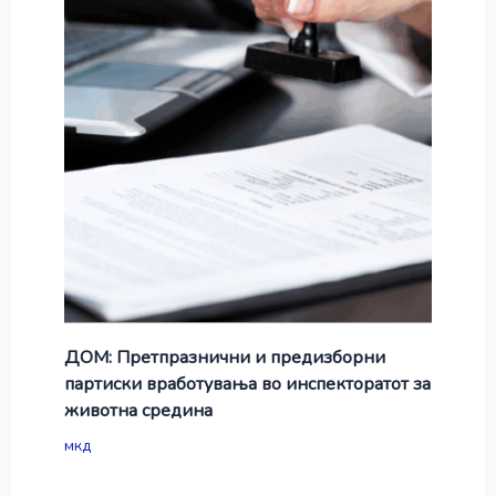
ДОМ: Претпразнични и предизборни
партиски вработувања во инспекторатот за
животна средина
мкд