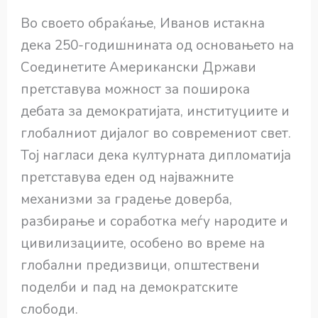
Во своето обраќање, Иванов истакна
дека 250-годишнината од основањето на
Соединетите Американски Држави
претставува можност за поширока
дебата за демократијата, институциите и
глобалниот дијалог во современиот свет.
Тој нагласи дека културната дипломатија
претставува еден од најважните
механизми за градење доверба,
разбирање и соработка меѓу народите и
цивилизациите, особено во време на
глобални предизвици, општествени
поделби и пад на демократските
слободи.