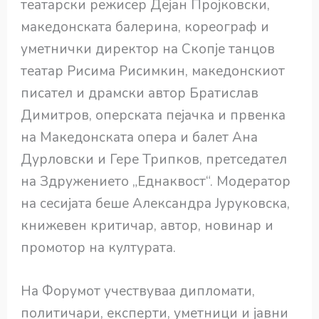
театарски режисер Дејан Пројковски,
македонската балерина, кореограф и
уметнички директор на Скопје танцов
театар Рисима Рисимкин, македонскиот
писател и драмски автор Братислав
Димитров, оперската пејачка и првенка
на Македонската опера и балет Ана
Дурловски и Гере Трипков, претседател
на Здружението „Еднаквост“. Модератор
на сесијата беше Александра Јуруковска,
книжевен критичар, автор, новинар и
промотор на културата.
На Форумот учествуваа дипломати,
политичари, експерти, уметници и јавни