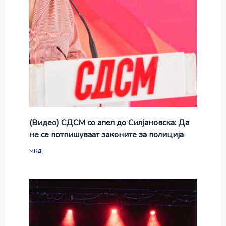
(Видео) СДСМ со апел до Силјановска: Да
не се потпишуваат законите за полиција
мкд