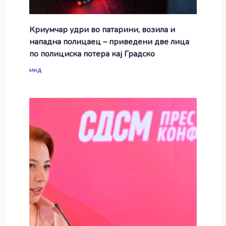
Криумчар удри во патарини, возила и
нападна полицаец – приведени две лица
по полициска потера кај Градско
мкд