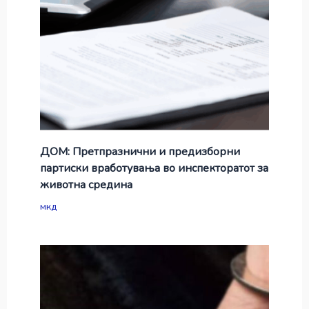
ДОМ: Претпразнични и предизборни
партиски вработувања во инспекторатот за
животна средина
мкд