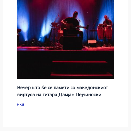
Вечер што ќе се памети со македонскиот
виртуоз на гитара Дамјан Пејчиноски
мкд