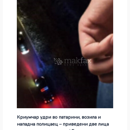
Криумчар удри во патарини, возила и
нападна полицаец – приведени две лица