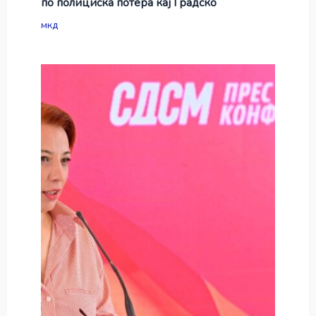
по полициска потера кај Градско
мкд