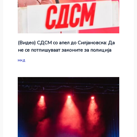
(Видео) СДСМ со апел до Силјановска: Да
не се потпишуваат законите за полиција
мкд