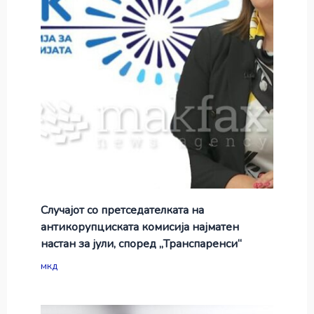
Случајот со претседателката на
антикорупциската комисија најматен
настан за јули, според „Транспаренси“
мкд