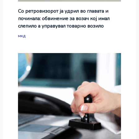
Со ретровизорот ја удрил во главата и
починала: обвинение за возач кој имал
слепило а управувал товарно возило
мкд