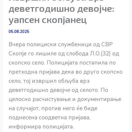
деветгодишно девојче:
уапсен скопјанец
05.08.2025
Вчера полициски службеници од СВР
Скопје го лишиле од слобода Л.О.(32) од
скопско село. Полицијата постапила по
претходна пријава дека во друго скопско
село, тој извршил обљуба врз
деветгодишно девојче од селото. По
целосно расчистување и документирање
на случајот, против него ќе биде
поднесена соодветна пријава,
информира полицијата.