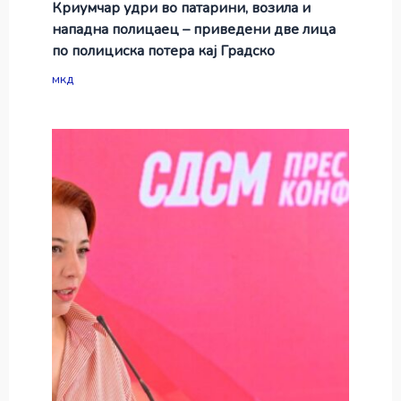
Криумчар удри во патарини, возила и
нападна полицаец – приведени две лица
по полициска потера кај Градско
мкд