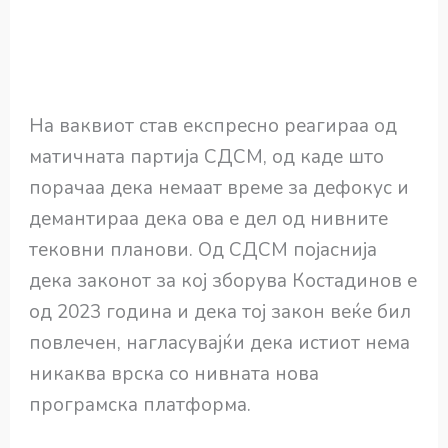
На ваквиот став експресно реагираа од
матичната партија СДСМ, од каде што
порачаа дека немаат време за дефокус и
демантираа дека ова е дел од нивните
тековни планови. Од СДСМ појаснија
дека законот за кој зборува Костадинов е
од 2023 година и дека тој закон веќе бил
повлечен, нагласувајќи дека истиот нема
никаква врска со нивната нова
програмска платформа.