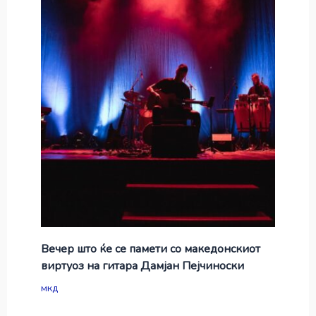
Вечер што ќе се памети со македонскиот
виртуоз на гитара Дамјан Пејчиноски
мкд