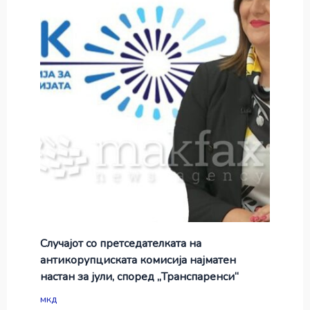
Случајот со претседателката на
антикорупциската комисија најматен
настан за јули, според „Транспаренси“
мкд