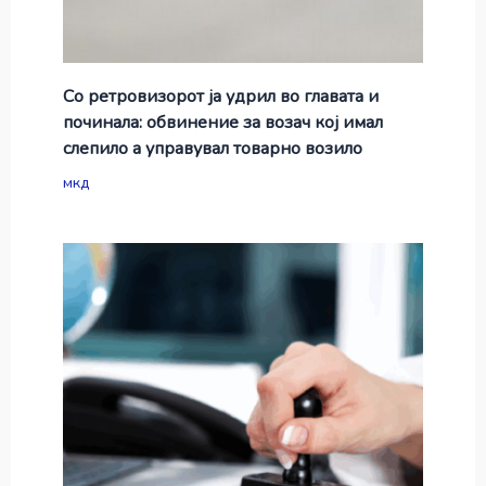
Со ретровизорот ја удрил во главата и
починала: обвинение за возач кој имал
слепило а управувал товарно возило
мкд