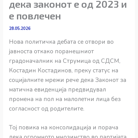
дека законот е од 2023 и
е повлечен
28.05.2026
Нова политичка дебата се отвори во
јавноста откако поранешниот
градоначалник на Струмица од СДСМ,
Костадин Костадинов, преку статус на
социјалните мрежи рече дека Законот за
матична евиденција предвидувал
промена на пол на малолетни лица без
согласност од родителите.
Тој повика на консолидација и порача
дека огромното мнозинство во партијата