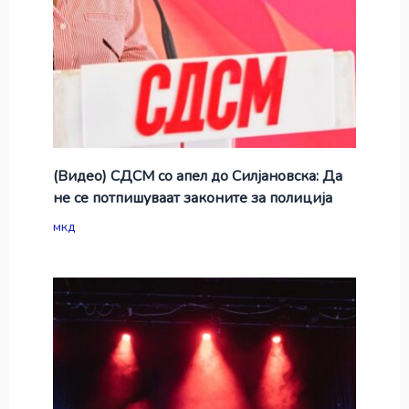
(Видео) СДСМ со апел до Силјановска: Да
не се потпишуваат законите за полиција
мкд