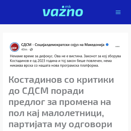
Skip
to
content
Костадинов со критики
до СДСМ поради
предлог за промена на
пол кај малолетници,
партијата му одговори