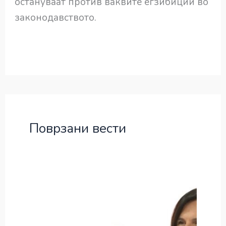
остануваат против ваквите егзибиции во
законодавството.
Поврзани вести