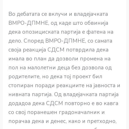
Во дебатата се вклучи и владејачката
ВМРО-ДПМНЕ, од каде што обвинија
дека опозициската партија е фатена на
дело. Според ВМРО-ДПМНЕ, со самата
своја реакција СДСМ потврдила дека
имала во план да дозволи промена на
пол на малолетни деца без дозвола од
родителите, но дека тој проект бил
стопиран поради реакциите на јавноста и
нивната партија. Од владејачката партија
додадоа дека СДСМ повторно е во кавга
со свој поранешен градоначалник и
порачаа дека и денес, како и претходно,