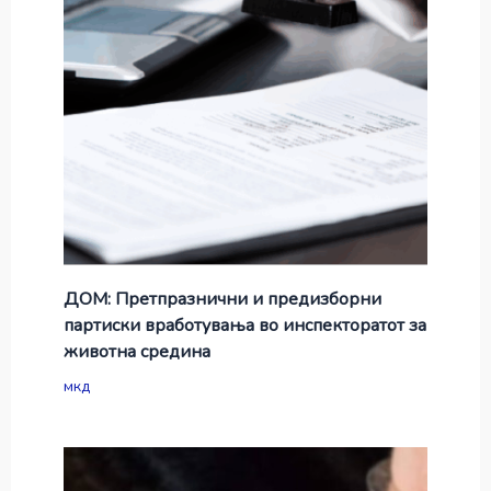
ДОМ: Претпразнични и предизборни
партиски вработувања во инспекторатот за
животна средина
мкд