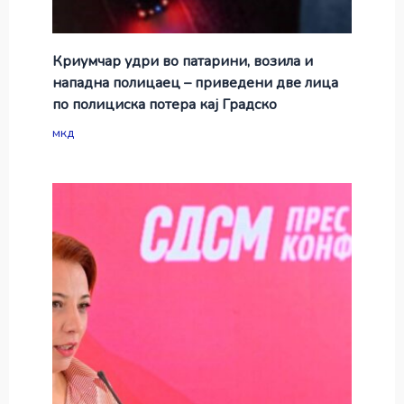
Криумчар удри во патарини, возила и
нападна полицаец – приведени две лица
по полициска потера кај Градско
мкд