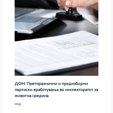
ДОМ: Претпразнични и предизборни
партиски вработувања во инспекторатот за
животна средина
мкд