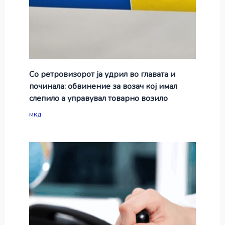
Со ретровизорот ја удрил во главата и
починала: обвинение за возач кој имал
слепило а управувал товарно возило
мкд