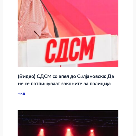
(Видео) СДСМ со апел до Силјановска: Да
не се потпишуваат законите за полиција
мкд