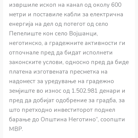
извршиле ископ на канал од околу 600
метри и поставиле кабли за електрична
енергија на дел од потегот од село
Пепелиште кон село Војшанци,
неготинско, а градежните активности ги
отпочнале пред да бидат исполнети
законските услови, односно пред да биде
платена изготвената пресметка на
надомест за уредување на градежно
земјиште во износ од 1.502.981 денари и
пред да добијат одобрение за градба, за
што претходно инвеститорот поднел
барање до Општина Неготино“, соопшти
МВР.