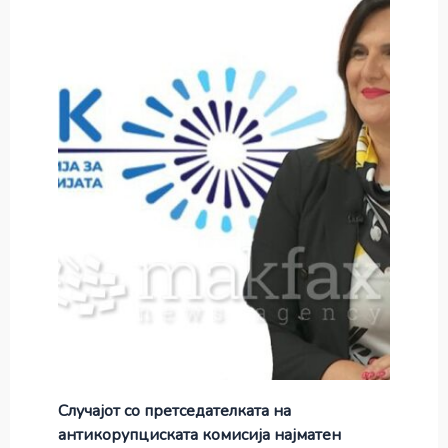
Случајот со претседателката на
антикорупциската комисија најматен