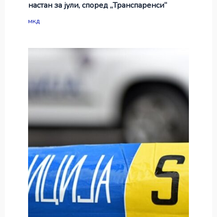
настан за јули, според „Транспаренси“
мкд