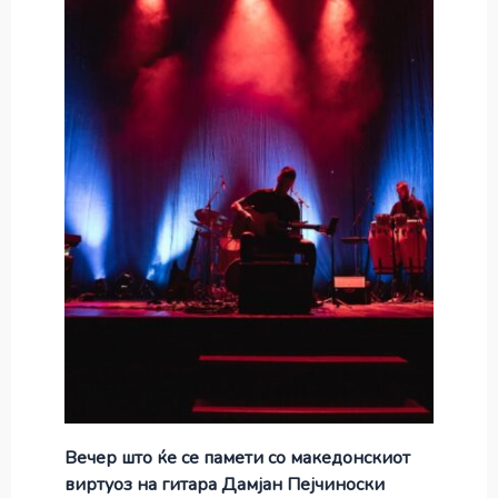
Вечер што ќе се памети со македонскиот
виртуоз на гитара Дамјан Пејчиноски