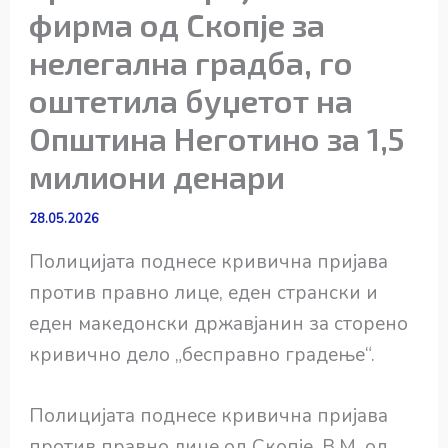
фирма од Скопје за
нелегална градба, го
оштетила буџетот на
Општина Неготино за 1,5
милиони денари
28.05.2026
Полицијата поднесе кривична пријава
против правно лице, еден странски и
еден македонски државјанин за сторено
кривично дело „бесправно градење“.
Полицијата поднесе кривична пријава
против правно лице од Скопје, В.М. од