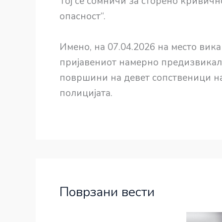
Тој се сомничи за сторено кривич
опасност“.
Имено, на 07.04.2026 на место вика
пријавениот намерно предизвикал 
површини на девет сопственици на
полицијата.
Поврзани вести