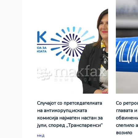
Случајот со претседателката
Со ретро
на антикорупциската
главата и
комисија најматен настан за
обвинени
јули, според „Транспаренси“
слепило 
возило
мкд