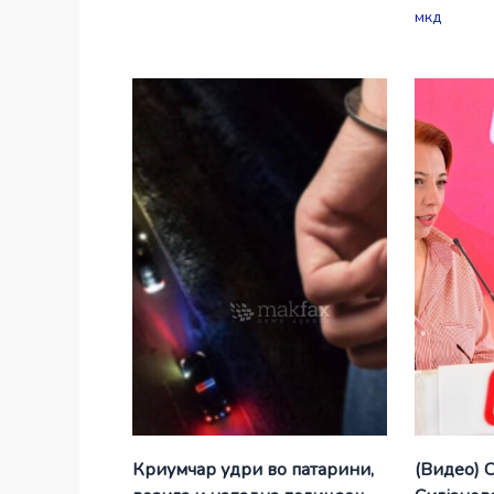
мкд
Криумчар удри во патарини,
(Видео) 