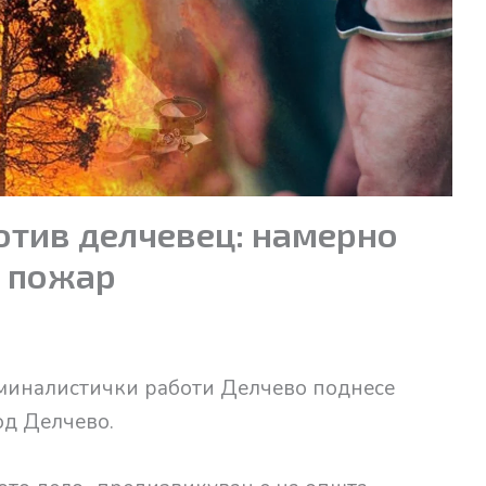
отив делчевец: намерно
 пожар
миналистички работи Делчево поднесе
од Делчево.