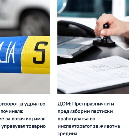
визорот ја удрил во
ДОМ: Претпразнични и
 починала:
предизборни партиски
е за возач кој имал
вработувања во
а управувал товарно
инспекторатот за животна
средина