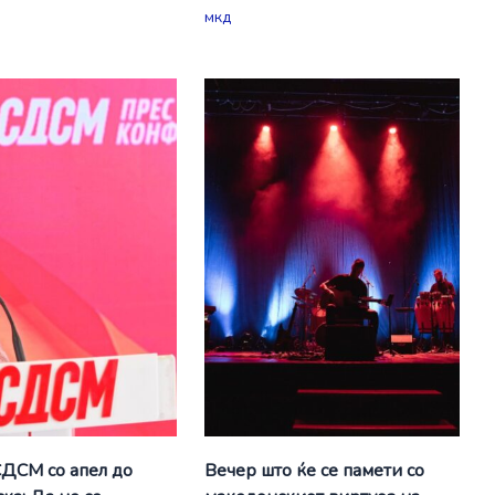
мкд
СДСМ со апел до
Вечер што ќе се памети со