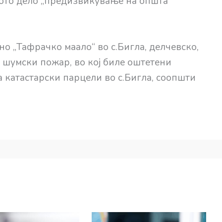
ното дело „предизвикување на општа
но „Тафрачко маало“ во с.Бигла, делчевско,
шумски пожар, во кој биле оштетени
 катастарски парцели во с.Бигла, соопшти