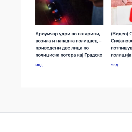
Криумчар удри во патарини,
(Видео) 
возила и нападна полицаец –
Силјановс
приведени две лица по
потпишув
полициска потера кај Градско
полиција
мкд
мкд