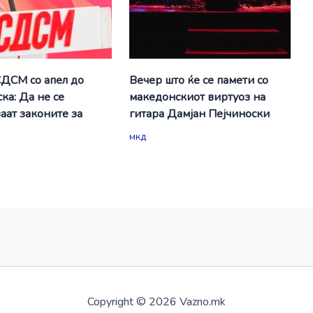
СДСМ со апел до
Вечер што ќе се памети со
ка: Да не се
македонскиот виртуоз на
аат законите за
гитара Дамјан Пејчиноски
мкд
Copyright © 2026 Vazno.mk