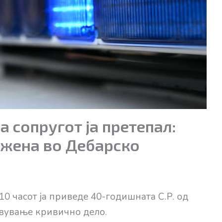
 сопругот ја претепал:
 жена во Дебарско
10 часот ја приведе 40-годишната С.Р. од
вување кривично дело.