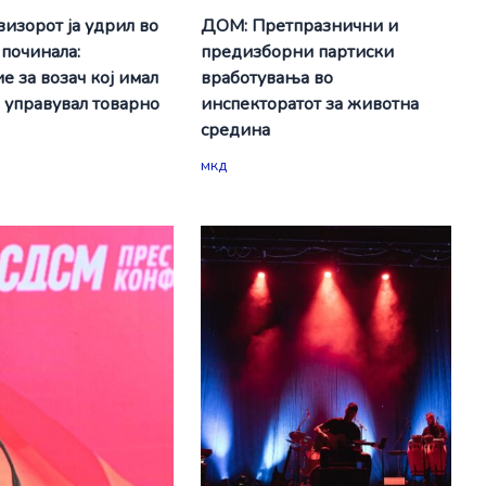
визорот ја удрил во
ДОМ: Претпразнични и
 починала:
предизборни партиски
е за возач кој имал
вработувања во
а управувал товарно
инспекторатот за животна
средина
мкд