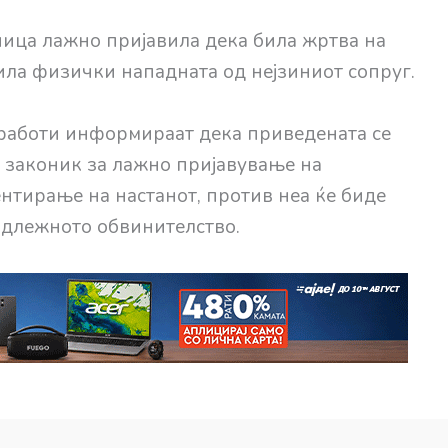
ница лажно пријавила дека била жртва на
била физички нападната од нејзиниот сопруг.
работи информираат дека приведената се
 законик за лажно пријавување на
нтирање на настанот, против неа ќе биде
адлежното обвинителство.