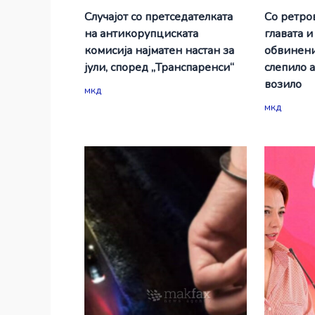
Случајот со претседателката
Со ретро
на антикорупциската
главата и
комисија најматен настан за
обвинени
јули, според „Транспаренси“
слепило 
возило
мкд
мкд