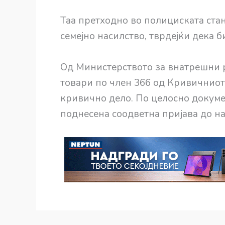
Таа претходно во полициската ста
семејно насилство, тврдејќи дека 
Од Министерството за внатрешни 
товари по член 366 од Кривичниот
кривично дело. По целосно докуме
поднесена соодветна пријава до н