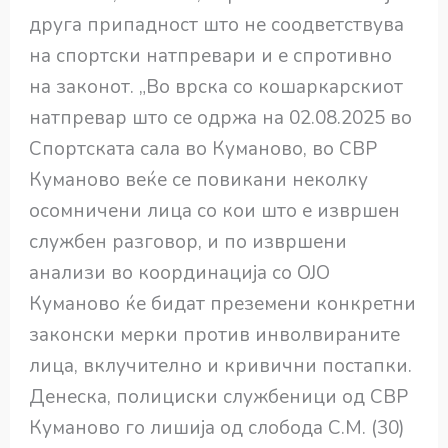
друга припадност што не соодветствува
на спортски натпревари и е спротивно
на законот. „Во врска со кошаркарскиот
натпревар што се одржа на 02.08.2025 во
Спортската сала во Куманово, во СВР
Куманово веќе се повикани неколку
осомничени лица со кои што е извршен
службен разговор, и по извршени
анализи во координација со ОЈО
Куманово ќе бидат преземени конкретни
законски мерки против инволвираните
лица, вклучително и кривични постапки.
Денеска, полициски службеници од СВР
Куманово го лишија од слобода С.М. (30)