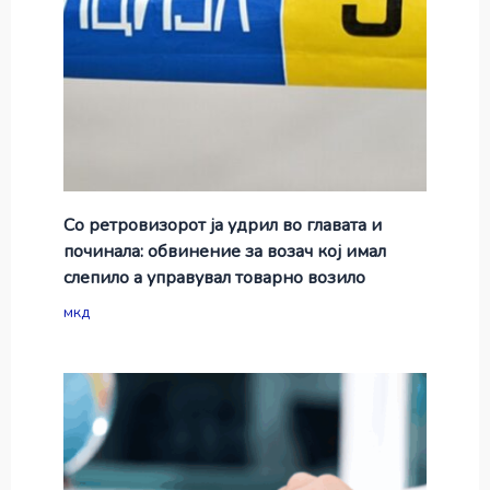
Со ретровизорот ја удрил во главата и
починала: обвинение за возач кој имал
слепило а управувал товарно возило
мкд