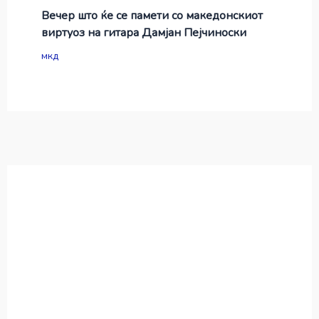
Вечер што ќе се памети со македонскиот
виртуоз на гитара Дамјан Пејчиноски
мкд