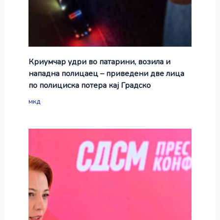
Криумчар удри во патарини, возила и
нападна полицаец – приведени две лица
по полициска потера кај Градско
мкд