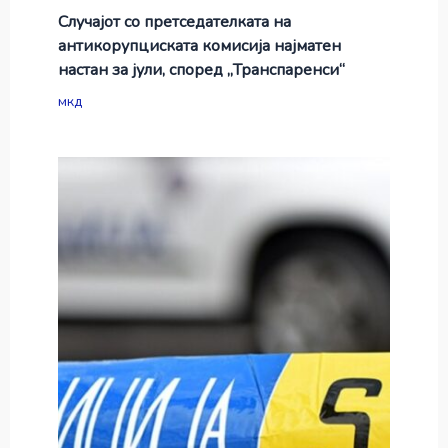
Случајот со претседателката на
антикорупциската комисија најматен
настан за јули, според „Транспаренси“
мкд