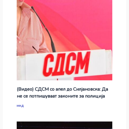
(Видео) СДСМ со апел до Силјановска: Да
не се потпишуваат законите за полиција
мкд