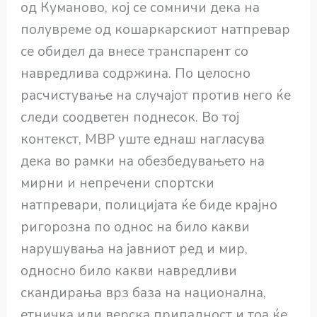
од Куманово, кој се сомничи дека на
полувреме од кошаркарскиот натпревар
се обидел да внесе транспарент со
навредлива содржина. По целосно
расчистување на случајот против него ќе
следи соодветен поднесок. Во тој
контекст, МВР уште еднаш нагласува
дека во рамки на обезбедувањето на
мирни и непречени спортски
натпревари, полицијата ќе биде крајно
ригорозна по однос на било какви
нарушувања на јавниот ред и мир,
односно било какви навредливи
скандирања врз база на национална,
етничка или верска припадност и тоа ќе